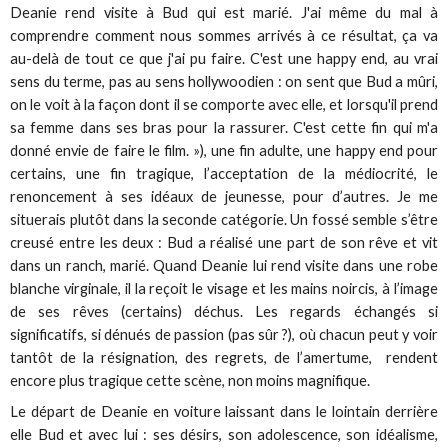
Deanie rend visite à Bud qui est marié. J'ai même du mal à
comprendre comment nous sommes arrivés à ce résultat, ça va
au-delà de tout ce que j'ai pu faire. C'est une happy end, au vrai
sens du terme, pas au sens hollywoodien : on sent que Bud a mûri,
on le voit à la façon dont il se comporte avec elle, et lorsqu'il prend
sa femme dans ses bras pour la rassurer. C'est cette fin qui m'a
donné envie de faire le film. »), une fin adulte, une happy end pour
certains, une fin tragique, l’acceptation de la médiocrité, le
renoncement à ses idéaux de jeunesse, pour d’autres. Je me
situerais plutôt dans la seconde catégorie. Un fossé semble s’être
creusé entre les deux : Bud a réalisé une part de son rêve et vit
dans un ranch, marié. Quand Deanie lui rend visite dans une robe
blanche virginale, il la reçoit le visage et les mains noircis, à l’image
de ses rêves (certains) déchus. Les regards échangés si
significatifs, si dénués de passion (pas sûr ?), où chacun peut y voir
tantôt de la résignation, des regrets, de l’amertume, rendent
encore plus tragique cette scène, non moins magnifique.
Le départ de Deanie en voiture laissant dans le lointain derrière
elle Bud et avec lui : ses désirs, son adolescence, son idéalisme,