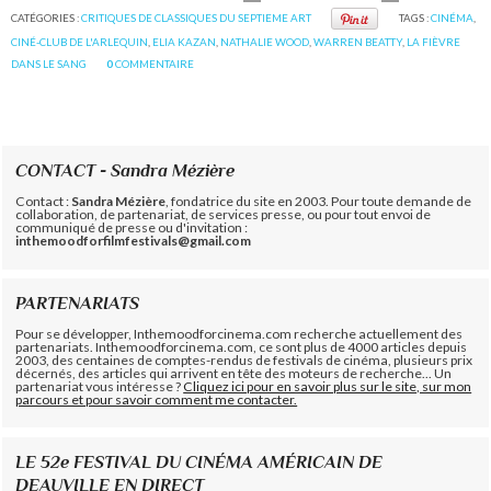
CATÉGORIES :
CRITIQUES DE CLASSIQUES DU SEPTIEME ART
TAGS :
CINÉMA
,
CINÉ-CLUB DE L'ARLEQUIN
,
ELIA KAZAN
,
NATHALIE WOOD
,
WARREN BEATTY
,
LA FIÈVRE
DANS LE SANG
0
COMMENTAIRE
CONTACT - Sandra Mézière
Contact :
Sandra Mézière
, fondatrice du site en 2003. Pour toute demande de
collaboration, de partenariat, de services presse, ou pour tout envoi de
communiqué de presse ou d'invitation :
inthemoodforfilmfestivals@gmail.com
PARTENARIATS
Pour se développer, Inthemoodforcinema.com recherche actuellement des
partenariats. Inthemoodforcinema.com, ce sont plus de 4000 articles depuis
2003, des centaines de comptes-rendus de festivals de cinéma, plusieurs prix
décernés, des articles qui arrivent en tête des moteurs de recherche... Un
partenariat vous intéresse ?
Cliquez ici pour en savoir plus sur le site, sur mon
parcours et pour savoir comment me contacter.
LE 52e FESTIVAL DU CINÉMA AMÉRICAIN DE
DEAUVILLE EN DIRECT