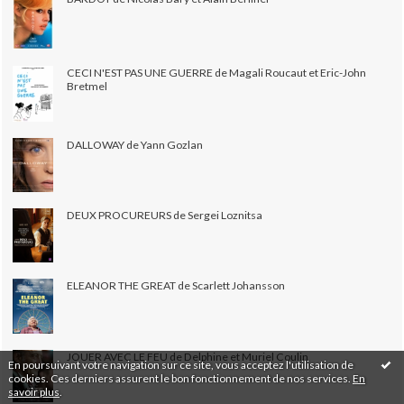
CECI N'EST PAS UNE GUERRE de Magali Roucaut et Eric-John
Bretmel
DALLOWAY de Yann Gozlan
DEUX PROCUREURS de Sergei Loznitsa
ELEANOR THE GREAT de Scarlett Johansson
JOUER AVEC LE FEU de Delphine et Muriel Coulin
En poursuivant votre navigation sur ce site, vous acceptez l'utilisation de
cookies. Ces derniers assurent le bon fonctionnement de nos services.
En
savoir plus
.