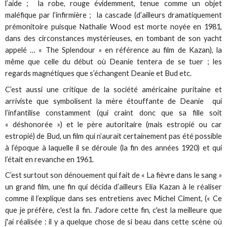
l’aide ; la robe, rouge évidemment, tenue comme un objet
maléfique par l’infirmière ; la cascade (d’ailleurs dramatiquement
prémonitoire puisque Nathalie Wood est morte noyée en 1981,
dans des circonstances mystérieuses, en tombant de son yacht
appelé … « The Splendour » en référence au film de Kazan), la
même que celle du début où Deanie tentera de se tuer ; les
regards magnétiques que s’échangent Deanie et Bud etc.
C’est aussi une critique de la société américaine puritaine et
arriviste que symbolisent la mère étouffante de Deanie qui
l’infantilise constamment (qui craint donc que sa fille soit
« déshonorée ») et le père autoritaire (mais estropié ou car
estropié) de Bud, un film qui n’aurait certainement pas été possible
à l’époque à laquelle il se déroule (la fin des années 1920) et qui
l’était en revanche en 1961.
C’est surtout son dénouement qui fait de « La fièvre dans le sang »
un grand film, une fin qui décida d’ailleurs Elia Kazan à le réaliser
comme il l’explique dans ses entretiens avec Michel Ciment, (« Ce
que je préfère, c'est la fin. J'adore cette fin, c'est la meilleure que
j'ai réalisée : il y a quelque chose de si beau dans cette scène où