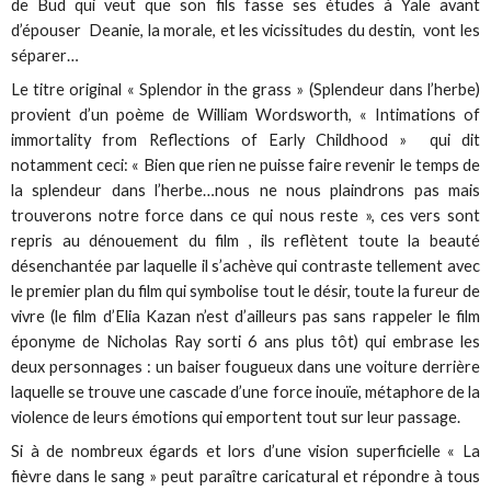
de Bud qui veut que son fils fasse ses études à Yale avant
d’épouser Deanie, la morale, et les vicissitudes du destin, vont les
séparer…
Le titre original « Splendor in the grass » (Splendeur dans l’herbe)
provient d’un poème de William Wordsworth, « Intimations of
immortality from Reflections of Early Childhood » qui dit
notamment ceci: « Bien que rien ne puisse faire revenir le temps de
la splendeur dans l’herbe…nous ne nous plaindrons pas mais
trouverons notre force dans ce qui nous reste », ces vers sont
repris au dénouement du film , ils reflètent toute la beauté
désenchantée par laquelle il s’achève qui contraste tellement avec
le premier plan du film qui symbolise tout le désir, toute la fureur de
vivre (le film d’Elia Kazan n’est d’ailleurs pas sans rappeler le film
éponyme de Nicholas Ray sorti 6 ans plus tôt) qui embrase les
deux personnages : un baiser fougueux dans une voiture derrière
laquelle se trouve une cascade d’une force inouïe, métaphore de la
violence de leurs émotions qui emportent tout sur leur passage.
Si à de nombreux égards et lors d’une vision superficielle « La
fièvre dans le sang » peut paraître caricatural et répondre à tous