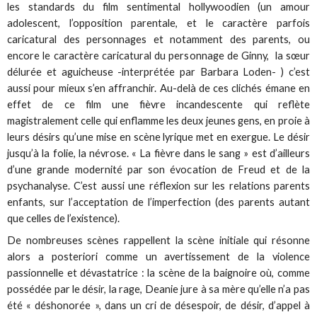
les standards du film sentimental hollywoodien (un amour
adolescent, l’opposition parentale, et le caractère parfois
caricatural des personnages et notamment des parents, ou
encore le caractère caricatural du personnage de Ginny, la sœur
délurée et aguicheuse -interprétée par Barbara Loden- ) c’est
aussi pour mieux s’en affranchir. Au-delà de ces clichés émane en
effet de ce film une fièvre incandescente qui reflète
magistralement celle qui enflamme les deux jeunes gens, en proie à
leurs désirs qu’une mise en scène lyrique met en exergue. Le désir
jusqu’à la folie, la névrose. « La fièvre dans le sang » est d’ailleurs
d’une grande modernité par son évocation de Freud et de la
psychanalyse. C’est aussi une réflexion sur les relations parents
enfants, sur l’acceptation de l’imperfection (des parents autant
que celles de l’existence).
De nombreuses scènes rappellent la scène initiale qui résonne
alors a posteriori comme un avertissement de la violence
passionnelle et dévastatrice : la scène de la baignoire où, comme
possédée par le désir, la rage, Deanie jure à sa mère qu’elle n’a pas
été « déshonorée », dans un cri de désespoir, de désir, d’appel à