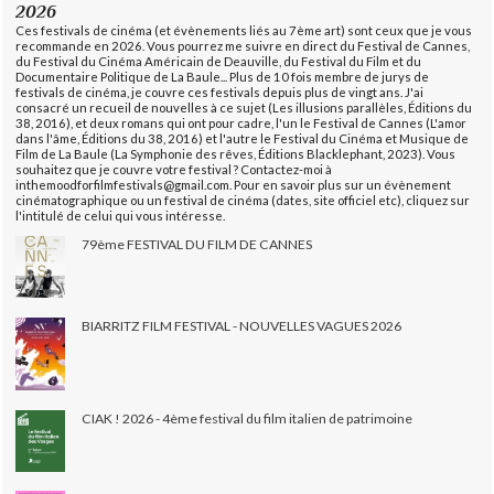
2026
Ces festivals de cinéma (et évènements liés au 7ème art) sont ceux que je vous
recommande en 2026. Vous pourrez me suivre en direct du Festival de Cannes,
du Festival du Cinéma Américain de Deauville, du Festival du Film et du
Documentaire Politique de La Baule... Plus de 10 fois membre de jurys de
festivals de cinéma, je couvre ces festivals depuis plus de vingt ans. J'ai
consacré un recueil de nouvelles à ce sujet (Les illusions parallèles, Éditions du
38, 2016), et deux romans qui ont pour cadre, l'un le Festival de Cannes (L'amor
dans l'âme, Éditions du 38, 2016) et l'autre le Festival du Cinéma et Musique de
Film de La Baule (La Symphonie des rêves, Éditions Blacklephant, 2023). Vous
souhaitez que je couvre votre festival ? Contactez-moi à
inthemoodforfilmfestivals@gmail.com. Pour en savoir plus sur un évènement
cinématographique ou un festival de cinéma (dates, site officiel etc), cliquez sur
l'intitulé de celui qui vous intéresse.
79ème FESTIVAL DU FILM DE CANNES
BIARRITZ FILM FESTIVAL - NOUVELLES VAGUES 2026
CIAK ! 2026 - 4ème festival du film italien de patrimoine