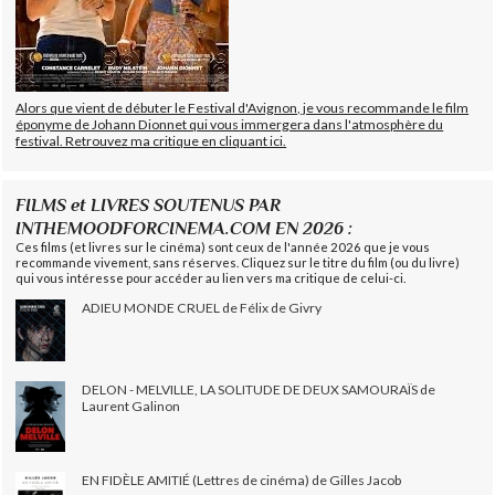
Alors que vient de débuter le Festival d'Avignon, je vous recommande le film
éponyme de Johann Dionnet qui vous immergera dans l'atmosphère du
festival. Retrouvez ma critique en cliquant ici.
FILMS et LIVRES SOUTENUS PAR
INTHEMOODFORCINEMA.COM EN 2026 :
Ces films (et livres sur le cinéma) sont ceux de l'année 2026 que je vous
recommande vivement, sans réserves. Cliquez sur le titre du film (ou du livre)
qui vous intéresse pour accéder au lien vers ma critique de celui-ci.
ADIEU MONDE CRUEL de Félix de Givry
DELON - MELVILLE, LA SOLITUDE DE DEUX SAMOURAÏS de
Laurent Galinon
EN FIDÈLE AMITIÉ (Lettres de cinéma) de Gilles Jacob