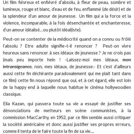
Un film fiévreux et enfiévré d’absolu, à fleur de peau, sombre et
lumineux, rouge et blanc, d’eau et de feu, enflammé (de désir) et de
la splendeur d’un amour de jeunesse. Un film qui a la force et la
violence, incomparable, à la fois désenchantée et enchanteresse,
d’un amour idéalisé…ou plutôt idéal(iste).
Peut-on se contenter de la médiocrité quand on a connu ou frôlé
l’absolu ? Etre adulte signifie-t-il renoncer ? Peut-on vivre
heureux sans renoncer à ses idéaux de jeunesse ? Je ne crois pas
(mais peu importe hein ! -Laissez-moi mes idéaux,
mon
intransigeance
, non, mes idéaux, de jeunesse.- Et c’est d’ailleurs
aussi cette fin déchirante paradoxalement qui me plait tant dans
ce film) cette fin nous répond que oui, et à cet égard, elle est loin
de la happy end à laquelle nous habitue le cinéma hollywoodien
classique.
Elia Kazan, qui passera toute sa vie a essayé de justifier ses
dénonciations de metteurs en scène communistes, à la
commission MacCarthy, en 1952, par ce film semble aussi critiquer
la société américaine et donc aussi justifier ses propres erreurs,
comme il tenta de le faire toute la fin de sa vie....