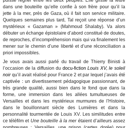
puisse régner entre les deux peuples. Elle glisse la lettre
dans une bouteille qu’elle confie à son frère pour qu’il la
jette à la mer, près de Gaza, où il fait son service militaire.
Quelques semaines plus tard, Tal reçoit une réponse d’un
mystérieux « Gazaman » (Mahmoud Shalaby). Va alors
débuter un échange épistolaire d’abord constitué de doutes,
de reproches, d’incompréhension mais qui va finalement les
mener sur le chemin d’une liberté et d’une réconciliation a
priori impossibles.
Je vous avais aussi parlé du travail de Thierry Binisti à
l’occasion de la diffusion du
docu-fiction
Louis XV, le soleil
noir
qu’il avait réalisé pour France 2 et par lequel j’avais été
captivée : un divertissement pédagogique passionnant, de
très grande qualité, aussi bien dans le fond que dans la
forme, une immersion dans les allées tumultueuses de
Versailles et dans les mystérieux murmures de l'Histoire,
dans le bouillonnant siècle des Lumières et dans la
personnalité tourmentée de Louis XV. Les similitudes entre
ce téléfilm et
Une bouteille à la mer
étaient d’ailleurs assez
nombreuses : Versailles, une prison (certes dorée) pour