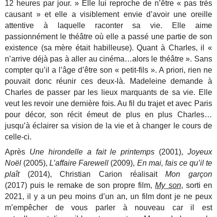
12 heures par jour. » Elle lui reproche de n’être « pas très
causant » et elle a visiblement envie d’avoir une oreille
attentive à laquelle raconter sa vie. Elle aime
passionnément le théâtre où elle a passé une partie de son
existence (sa mère était habilleuse). Quant à Charles, il «
n’arrive déjà pas à aller au cinéma…alors le théâtre ». Sans
compter qu’il a l’âge d’être son « petit-fils ». A priori, rien ne
pouvait donc réunir ces deux-là. Madeleine demande à
Charles de passer par les lieux marquants de sa vie. Elle
veut les revoir une dernière fois. Au fil du trajet et avec Paris
pour décor, son récit émeut de plus en plus Charles…
jusqu’à éclairer sa vision de la vie et à changer le cours de
celle-ci.
Après
Une hirondelle a fait le printemps
(2001),
Joyeux
Noël
(2005),
L’affaire Farewell
(2009),
En mai, fais ce qu’il te
plaît
(2014), Christian Carion réalisait
Mon garçon
(2017) puis le remake de son propre film,
My son
, sorti en
2021, il y a un peu moins d’un an, un film dont je ne peux
m’empêcher de vous parler à nouveau car il est