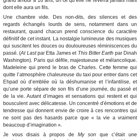
grand amour à 16 ans, un GI qu’elle ne reverra jamais mais
dont elle aura un fils.
Une chambre vide. Des non-dits, des silences et des
regards échangés lourds de sens, notamment dans un
restaurant, quand chacun prend conscience du caractère
définitif de cet instant. La nostalgie lumineuse des musiques
qui suscitent les douces ou douloureuses réminiscences du
passé. (
At Last
par Etta James et
This Bitter Earth
par Dinah
Washington). Paris qui défile, majestueuse et mélancolique.
Madeleine qui prend le bras de Charles. Cette femme qui
quitte l’atmosphère chaleureuse du taxi pour entrer dans cet
Ehpad où d’emblée où la déshumanise et l’infantilise, et
qu’une porte sépare de son fils d’une journée, du passé et
de la vie. Autant d’images et sensations qui restent et qui
bousculent avec délicatesse. Un concentré d'émotions et de
tendresse qui donnent envie de croire à ces rencontres qui
ne sont pas des hasards parce que « la vie a vraiment
beaucoup d’imagination ».
Je vous disais à propos de
My son
que c’était une