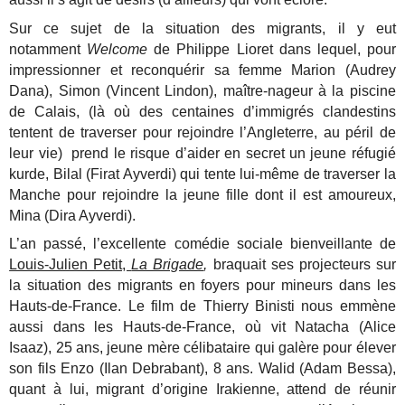
Sur ce sujet de la situation des migrants, il y eut
notamment
Welcome
de Philippe Lioret dans lequel, pour
impressionner et reconquérir sa femme Marion (Audrey
Dana), Simon (Vincent Lindon), maître-nageur à la piscine
de Calais, (là où des centaines d’immigrés clandestins
tentent de traverser pour rejoindre l’Angleterre, au péril de
leur vie) prend le risque d’aider en secret un jeune réfugié
kurde, Bilal (Firat Ayverdi) qui tente lui-même de traverser la
Manche pour rejoindre la jeune fille dont il est amoureux,
Mina (Dira Ayverdi).
L’an passé, l’excellente comédie sociale bienveillante de
Louis-Julien Petit,
La Brigade
,
braquait ses projecteurs sur
la situation des migrants en foyers pour mineurs dans les
Hauts-de-France.
Le film de Thierry Binisti nous emmène
aussi dans les Hauts-de-France, où vit Natacha (Alice
Isaaz), 25 ans, jeune mère célibataire qui galère pour élever
son fils Enzo (Ilan Debrabant), 8 ans. Walid (Adam Bessa),
quant à lui, migrant d’origine Irakienne, attend de réunir