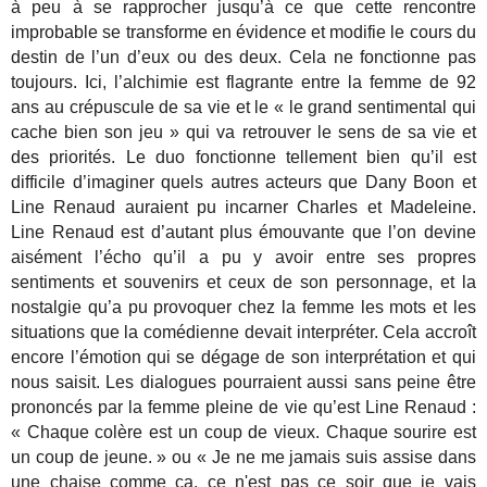
à peu à se rapprocher jusqu’à ce que cette rencontre
improbable se transforme en évidence et modifie le cours du
destin de l’un d’eux ou des deux. Cela ne fonctionne pas
toujours. Ici, l’alchimie est flagrante entre la femme de 92
ans au crépuscule de sa vie et le « le grand sentimental qui
cache bien son jeu » qui va retrouver le sens de sa vie et
des priorités. Le duo fonctionne tellement bien qu’il est
difficile d’imaginer quels autres acteurs que Dany Boon et
Line Renaud auraient pu incarner Charles et Madeleine.
Line Renaud est d’autant plus émouvante que l’on devine
aisément l’écho qu’il a pu y avoir entre ses propres
sentiments et souvenirs et ceux de son personnage, et la
nostalgie qu’a pu provoquer chez la femme les mots et les
situations que la comédienne devait interpréter. Cela accroît
encore l’émotion qui se dégage de son interprétation et qui
nous saisit. Les dialogues pourraient aussi sans peine être
prononcés par la femme pleine de vie qu’est Line Renaud :
« Chaque colère est un coup de vieux. Chaque sourire est
un coup de jeune. » ou « Je ne me jamais suis assise dans
une chaise comme ça, ce n'est pas ce soir que je vais