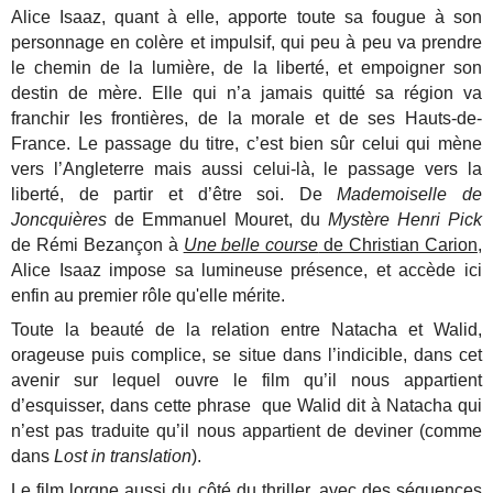
Alice Isaaz, quant à elle, apporte toute sa fougue à son
personnage en colère et impulsif, qui peu à peu va prendre
le chemin de la lumière, de la liberté, et empoigner son
destin de mère. Elle qui n’a jamais quitté sa région va
franchir les frontières, de la morale et de ses Hauts-de-
France. Le passage du titre, c’est bien sûr celui qui mène
vers l’Angleterre mais aussi celui-là, le passage vers la
liberté, de partir et d’être soi. De
Mademoiselle de
Joncquières
de Emmanuel Mouret, du
Mystère Henri Pick
de Rémi Bezançon à
Une belle course
de Christian Carion
,
Alice Isaaz impose sa lumineuse présence, et accède ici
enfin au premier rôle qu'elle mérite.
Toute la beauté de la relation entre Natacha et Walid,
orageuse puis complice, se situe dans l’indicible, dans cet
avenir sur lequel ouvre le film qu’il nous appartient
d’esquisser, dans cette phrase que Walid dit à Natacha qui
n’est pas traduite qu’il nous appartient de deviner (comme
dans
Lost in translation
).
Le film lorgne aussi du côté du thriller, avec des séquences