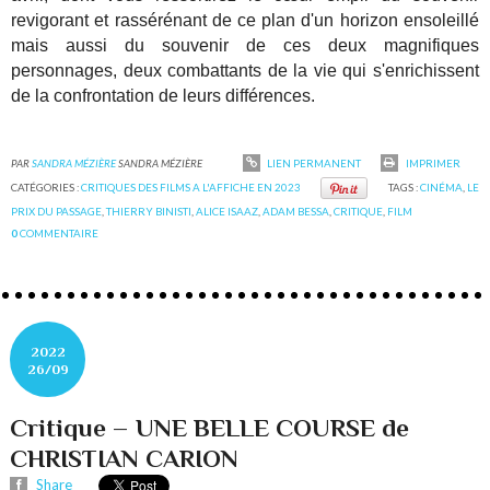
revigorant et rassérénant de ce plan d'un horizon ensoleillé
mais aussi du souvenir de ces deux magnifiques
personnages, deux combattants de la vie qui s'enrichissent
de la confrontation de leurs différences.
PAR
SANDRA MÉZIÈRE
SANDRA MÉZIÈRE
LIEN PERMANENT
IMPRIMER
CATÉGORIES :
CRITIQUES DES FILMS A L'AFFICHE EN 2023
TAGS :
CINÉMA
,
LE
PRIX DU PASSAGE
,
THIERRY BINISTI
,
ALICE ISAAZ
,
ADAM BESSA
,
CRITIQUE
,
FILM
0
COMMENTAIRE
2022
26/09
Critique – UNE BELLE COURSE de
CHRISTIAN CARION
Share