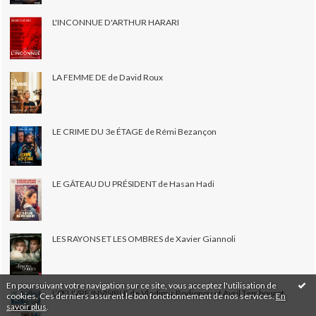
L'INCONNUE D'ARTHUR HARARI
LA FEMME DE de David Roux
LE CRIME DU 3e ÉTAGE de Rémi Bezançon
LE GÂTEAU DU PRÉSIDENT de Hasan Hadi
LES RAYONS ET LES OMBRES de Xavier Giannoli
En poursuivant votre navigation sur ce site, vous acceptez l'utilisation de
L’ŒUVRE INVISIBLE de Vladimir Rodionov et Avril Tembouret
cookies. Ces derniers assurent le bon fonctionnement de nos services.
En
savoir plus
.