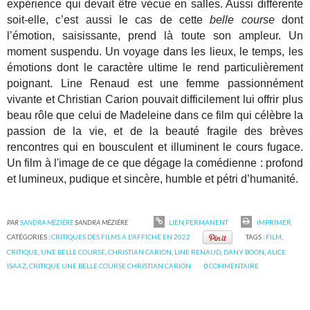
expérience qui devait être vécue en salles. Aussi différente
soit-elle, c’est aussi le cas de cette
belle course
dont
l’émotion, saisissante, prend là toute son ampleur. Un
moment suspendu. Un voyage dans les lieux, le temps, les
émotions dont le caractère ultime le rend particulièrement
poignant. Line Renaud est une femme passionnément
vivante et Christian Carion pouvait difficilement lui offrir plus
beau rôle que celui de Madeleine dans ce film qui célèbre la
passion de la vie, et de la beauté fragile des brèves
rencontres qui en bousculent et illuminent le cours fugace.
Un film à l'image de ce que dégage la comédienne : profond
et lumineux, pudique et sincère, humble et pétri d’humanité.
PAR
SANDRA MÉZIÈRE
SANDRA MÉZIÈRE
LIEN PERMANENT
IMPRIMER
CATÉGORIES :
CRITIQUES DES FILMS A L'AFFICHE EN 2022
TAGS :
FILM
,
CRITIQUE
,
UNE BELLE COURSE
,
CHRISTIAN CARION
,
LINE RENAUD
,
DANY BOON
,
ALICE
ISAAZ
,
CRITIQUE UNE BELLE COURSE CHRISTIAN CARION
0
COMMENTAIRE