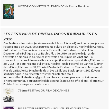
VICTOR COMME TOUT LE MONDE de Pascal Bonitzer
LES FESTIVALS DE CINÉMA INCONTOURNABLES EN
2026
Ces festivals de cinéma (et évènements liés au 7ème art) sont ceux que je vous
recommande en 2026. Vous pourrez me suivre en direct du Festival de Cannes,
du Festival du Cinéma Américain de Deauville, du Festival du Film et du
Documentaire Politique de La Baule... Plus de 10 fois membre de jurys de
festivals de cinéma, je couvre ces festivals depuis plus de vingt ans. J'ai
consacré un recueil de nouvelles à ce sujet (Les illusions parallèles, Éditions du
38, 2016), et deux romans qui ont pour cadre, l'un le Festival de Cannes (L'amor
dans l'âme, Éditions du 38, 2016) et l'autre le Festival du Cinéma et Musique de
Film de La Baule (La Symphonie des rêves, Éditions Blacklephant, 2023). Vous
souhaitez que je couvre votre festival ? Contactez-moi à
inthemoodforfilmfestivals@gmail.com. Pour en savoir plus sur un évènement
cinématographique ou un festival de cinéma (dates, site officiel etc), cliquez sur
l'intitulé de celui qui vous intéresse.
79ème FESTIVAL DU FILM DE CANNES
BIARRITZ FILM FESTIVAL - NOUVELLES VAGUES 2026