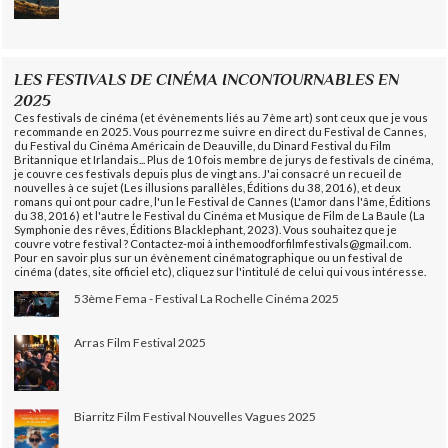
LES FESTIVALS DE CINÉMA INCONTOURNABLES EN
2025
Ces festivals de cinéma (et évènements liés au 7ème art) sont ceux que je vous
recommande en 2025. Vous pourrez me suivre en direct du Festival de Cannes,
du Festival du Cinéma Américain de Deauville, du Dinard Festival du Film
Britannique et Irlandais... Plus de 10 fois membre de jurys de festivals de cinéma,
je couvre ces festivals depuis plus de vingt ans. J'ai consacré un recueil de
nouvelles à ce sujet (Les illusions parallèles, Éditions du 38, 2016), et deux
romans qui ont pour cadre, l'un le Festival de Cannes (L'amor dans l'âme, Éditions
du 38, 2016) et l'autre le Festival du Cinéma et Musique de Film de La Baule (La
Symphonie des rêves, Éditions Blacklephant, 2023). Vous souhaitez que je
couvre votre festival ? Contactez-moi à inthemoodforfilmfestivals@gmail.com.
Pour en savoir plus sur un évènement cinématographique ou un festival de
cinéma (dates, site officiel etc), cliquez sur l'intitulé de celui qui vous intéresse.
53ème Fema - Festival La Rochelle Cinéma 2025
Arras Film Festival 2025
Biarritz Film Festival Nouvelles Vagues 2025