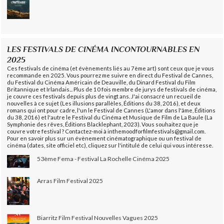
LES FESTIVALS DE CINÉMA INCONTOURNABLES EN
2025
Ces festivals de cinéma (et évènements liés au 7ème art) sont ceux que je vous
recommande en 2025. Vous pourrez me suivre en direct du Festival de Cannes,
du Festival du Cinéma Américain de Deauville, du Dinard Festival du Film
Britannique et Irlandais... Plus de 10 fois membre de jurys de festivals de cinéma,
je couvre ces festivals depuis plus de vingt ans. J'ai consacré un recueil de
nouvelles à ce sujet (Les illusions parallèles, Éditions du 38, 2016), et deux
romans qui ont pour cadre, l'un le Festival de Cannes (L'amor dans l'âme, Éditions
du 38, 2016) et l'autre le Festival du Cinéma et Musique de Film de La Baule (La
Symphonie des rêves, Éditions Blacklephant, 2023). Vous souhaitez que je
couvre votre festival ? Contactez-moi à inthemoodforfilmfestivals@gmail.com.
Pour en savoir plus sur un évènement cinématographique ou un festival de
cinéma (dates, site officiel etc), cliquez sur l'intitulé de celui qui vous intéresse.
53ème Fema - Festival La Rochelle Cinéma 2025
Arras Film Festival 2025
Biarritz Film Festival Nouvelles Vagues 2025