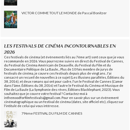
VICTOR COMME TOUT LE MONDE de Pascal Bonitzer
LES FESTIVALS DE CINÉMA INCONTOURNABLES EN
2026
Ces festivals de cinéma (et évènements liés au 7ème art) sont ceux que je vous
recommande en 2026. Vous pourrez me suivre en direct du Festival de Cannes,
du Festival du Cinéma Américain de Deauville, du Festival du Film et du
Documentaire Politique de La Baule... Plus de 10 fois membre de jurys de
festivals de cinéma, je couvre ces festivals depuis plus de vingt ans. J'ai
consacré un recueil de nouvelles à ce sujet (Les illusions parallèles, Éditions du
38, 2016), et deux romans qui ont pour cadre, l'un le Festival de Cannes (L'amor
dans l'âme, Éditions du 38, 2016) et l'autre le Festival du Cinéma et Musique de
Film de La Baule (La Symphonie des rêves, Éditions Blacklephant, 2023). Vous
souhaitez que je couvre votre festival ? Contactez-moi à
inthemoodforfilmfestivals@gmail.com. Pour en savoir plus sur un évènement
cinématographique ou un festival de cinéma (dates, site officiel etc), cliquez sur
l'intitulé de celui qui vous intéresse.
79ème FESTIVAL DU FILM DE CANNES