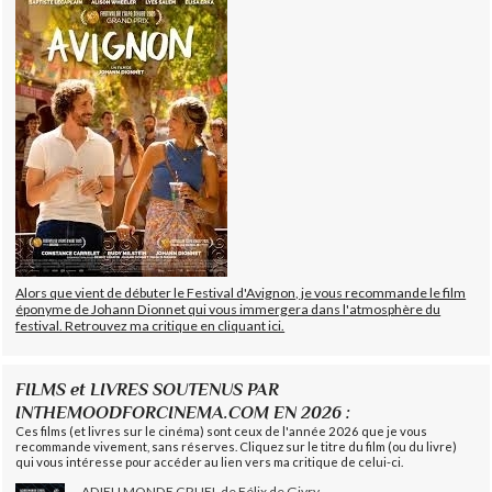
Alors que vient de débuter le Festival d'Avignon, je vous recommande le film
éponyme de Johann Dionnet qui vous immergera dans l'atmosphère du
festival. Retrouvez ma critique en cliquant ici.
FILMS et LIVRES SOUTENUS PAR
INTHEMOODFORCINEMA.COM EN 2026 :
Ces films (et livres sur le cinéma) sont ceux de l'année 2026 que je vous
recommande vivement, sans réserves. Cliquez sur le titre du film (ou du livre)
qui vous intéresse pour accéder au lien vers ma critique de celui-ci.
ADIEU MONDE CRUEL de Félix de Givry