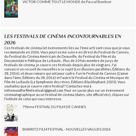
VICTOR COMME TOUT LE MONDE de Pascal Bonitzer
LES FESTIVALS DE CINÉMA INCONTOURNABLES EN
2026
Ces festivals de cinéma (et évènements liés au 7ème art) sont ceux que je vous
recommande en 2026. Vous pourrez me suivre en direct du Festival de Cannes,
du Festival du Cinéma Américain de Deauville, du Festival du Film et du
Documentaire Politique de La Baule... Plus de 10 fois membre de jurys de
festivals de cinéma, je couvre ces festivals depuis plus de vingt ans. J'ai
consacré un recueil de nouvelles à ce sujet (Les illusions parallèles, Éditions du
38, 2016), et deux romans qui ont pour cadre, l'un le Festival de Cannes (L'amor
dans l'âme, Éditions du 38, 2016) et l'autre le Festival du Cinéma et Musique de
Film de La Baule (La Symphonie des rêves, Éditions Blacklephant, 2023). Vous
souhaitez que je couvre votre festival ? Contactez-moi à
inthemoodforfilmfestivals@gmail.com. Pour en savoir plus sur un évènement
cinématographique ou un festival de cinéma (dates, site officiel etc), cliquez sur
l'intitulé de celui qui vous intéresse.
79ème FESTIVAL DU FILM DE CANNES
BIARRITZ FILM FESTIVAL - NOUVELLES VAGUES 2026