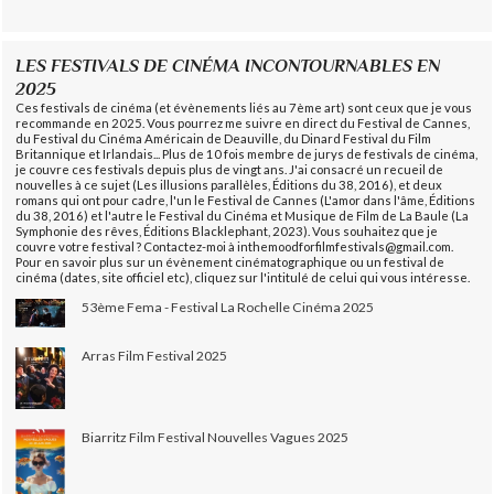
LES FESTIVALS DE CINÉMA INCONTOURNABLES EN
2025
Ces festivals de cinéma (et évènements liés au 7ème art) sont ceux que je vous
recommande en 2025. Vous pourrez me suivre en direct du Festival de Cannes,
du Festival du Cinéma Américain de Deauville, du Dinard Festival du Film
Britannique et Irlandais... Plus de 10 fois membre de jurys de festivals de cinéma,
je couvre ces festivals depuis plus de vingt ans. J'ai consacré un recueil de
nouvelles à ce sujet (Les illusions parallèles, Éditions du 38, 2016), et deux
romans qui ont pour cadre, l'un le Festival de Cannes (L'amor dans l'âme, Éditions
du 38, 2016) et l'autre le Festival du Cinéma et Musique de Film de La Baule (La
Symphonie des rêves, Éditions Blacklephant, 2023). Vous souhaitez que je
couvre votre festival ? Contactez-moi à inthemoodforfilmfestivals@gmail.com.
Pour en savoir plus sur un évènement cinématographique ou un festival de
cinéma (dates, site officiel etc), cliquez sur l'intitulé de celui qui vous intéresse.
53ème Fema - Festival La Rochelle Cinéma 2025
Arras Film Festival 2025
Biarritz Film Festival Nouvelles Vagues 2025