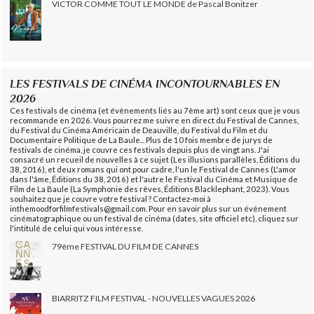
VICTOR COMME TOUT LE MONDE de Pascal Bonitzer
LES FESTIVALS DE CINÉMA INCONTOURNABLES EN
2026
Ces festivals de cinéma (et évènements liés au 7ème art) sont ceux que je vous
recommande en 2026. Vous pourrez me suivre en direct du Festival de Cannes,
du Festival du Cinéma Américain de Deauville, du Festival du Film et du
Documentaire Politique de La Baule... Plus de 10 fois membre de jurys de
festivals de cinéma, je couvre ces festivals depuis plus de vingt ans. J'ai
consacré un recueil de nouvelles à ce sujet (Les illusions parallèles, Éditions du
38, 2016), et deux romans qui ont pour cadre, l'un le Festival de Cannes (L'amor
dans l'âme, Éditions du 38, 2016) et l'autre le Festival du Cinéma et Musique de
Film de La Baule (La Symphonie des rêves, Éditions Blacklephant, 2023). Vous
souhaitez que je couvre votre festival ? Contactez-moi à
inthemoodforfilmfestivals@gmail.com. Pour en savoir plus sur un évènement
cinématographique ou un festival de cinéma (dates, site officiel etc), cliquez sur
l'intitulé de celui qui vous intéresse.
79ème FESTIVAL DU FILM DE CANNES
BIARRITZ FILM FESTIVAL - NOUVELLES VAGUES 2026