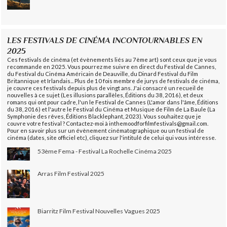
LES FESTIVALS DE CINÉMA INCONTOURNABLES EN
2025
Ces festivals de cinéma (et évènements liés au 7ème art) sont ceux que je vous
recommande en 2025. Vous pourrez me suivre en direct du Festival de Cannes,
du Festival du Cinéma Américain de Deauville, du Dinard Festival du Film
Britannique et Irlandais... Plus de 10 fois membre de jurys de festivals de cinéma,
je couvre ces festivals depuis plus de vingt ans. J'ai consacré un recueil de
nouvelles à ce sujet (Les illusions parallèles, Éditions du 38, 2016), et deux
romans qui ont pour cadre, l'un le Festival de Cannes (L'amor dans l'âme, Éditions
du 38, 2016) et l'autre le Festival du Cinéma et Musique de Film de La Baule (La
Symphonie des rêves, Éditions Blacklephant, 2023). Vous souhaitez que je
couvre votre festival ? Contactez-moi à inthemoodforfilmfestivals@gmail.com.
Pour en savoir plus sur un évènement cinématographique ou un festival de
cinéma (dates, site officiel etc), cliquez sur l'intitulé de celui qui vous intéresse.
53ème Fema - Festival La Rochelle Cinéma 2025
Arras Film Festival 2025
Biarritz Film Festival Nouvelles Vagues 2025