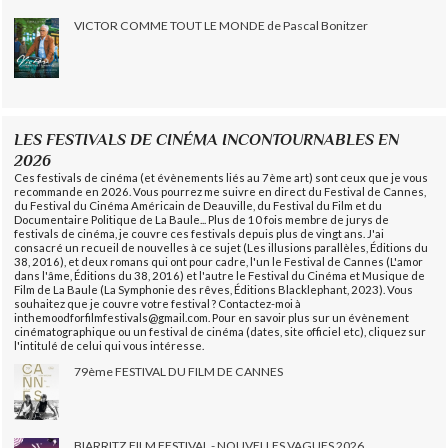
VICTOR COMME TOUT LE MONDE de Pascal Bonitzer
LES FESTIVALS DE CINÉMA INCONTOURNABLES EN
2026
Ces festivals de cinéma (et évènements liés au 7ème art) sont ceux que je vous
recommande en 2026. Vous pourrez me suivre en direct du Festival de Cannes,
du Festival du Cinéma Américain de Deauville, du Festival du Film et du
Documentaire Politique de La Baule... Plus de 10 fois membre de jurys de
festivals de cinéma, je couvre ces festivals depuis plus de vingt ans. J'ai
consacré un recueil de nouvelles à ce sujet (Les illusions parallèles, Éditions du
38, 2016), et deux romans qui ont pour cadre, l'un le Festival de Cannes (L'amor
dans l'âme, Éditions du 38, 2016) et l'autre le Festival du Cinéma et Musique de
Film de La Baule (La Symphonie des rêves, Éditions Blacklephant, 2023). Vous
souhaitez que je couvre votre festival ? Contactez-moi à
inthemoodforfilmfestivals@gmail.com. Pour en savoir plus sur un évènement
cinématographique ou un festival de cinéma (dates, site officiel etc), cliquez sur
l'intitulé de celui qui vous intéresse.
79ème FESTIVAL DU FILM DE CANNES
BIARRITZ FILM FESTIVAL - NOUVELLES VAGUES 2026