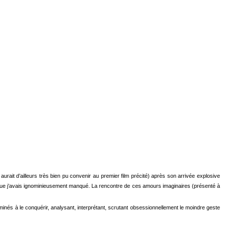
rait d’ailleurs très bien pu convenir au premier film précité) après son arrivée explosive
ilm que j’avais ignominieusement manqué. La rencontre de ces amours imaginaires (présenté à
inés à le conquérir, analysant, interprétant, scrutant obsessionnellement le moindre geste