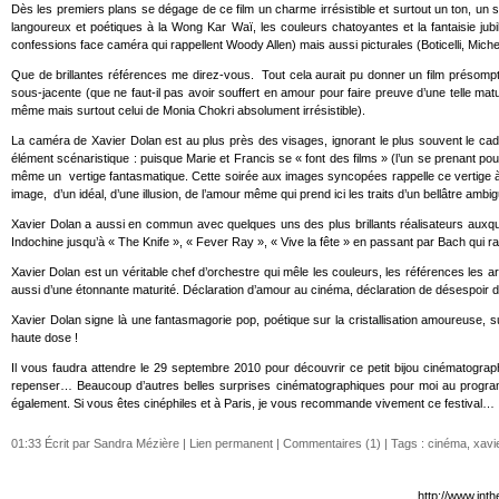
Dès les premiers plans se dégage de ce film un charme irrésistible et surtout un ton, un st
langoureux et poétiques à la Wong Kar Waï, les couleurs chatoyantes et la fantaisie jub
confessions face caméra qui rappellent Woody Allen) mais aussi picturales (Boticelli, Miche
Que de brillantes références me direz-vous. Tout cela aurait pu donner un film présompt
sous-jacente (que ne faut-il pas avoir souffert en amour pour faire preuve d’une telle ma
même mais surtout celui de Monia Chokri absolument irrésistible).
La caméra de Xavier Dolan est au plus près des visages, ignorant le plus souvent le ca
élément scénaristique : puisque Marie et Francis se « font des films » (l’un se prenant po
même un vertige fantasmatique. Cette soirée aux images syncopées rappelle ce vertige à la
image, d’un idéal, d’une illusion, de l’amour même qui prend ici les traits d’un bellâtre am
Xavier Dolan a aussi en commun avec quelques uns des plus brillants réalisateurs auxquels
Indochine jusqu’à « The Knife », « Fever Ray », « Vive la fête » en passant par Bach qui r
Xavier Dolan est un véritable chef d’orchestre qui mêle les couleurs, les références les a
aussi d’une étonnante maturité. Déclaration d’amour au cinéma, déclaration de désespoir d
Xavier Dolan signe là une fantasmagorie pop, poétique sur la cristallisation amoureuse, s
haute dose !
Il vous faudra attendre le 29 septembre 2010 pour découvrir ce petit bijou cinématograp
repenser… Beaucoup d’autres belles surprises cinématographiques pour moi au programme
également. Si vous êtes cinéphiles et à Paris, je vous recommande vivement ce festival…
01:33 Écrit par Sandra Mézière |
Lien permanent
|
Commentaires (1)
| Tags :
cinéma
,
xavi
http://www.int