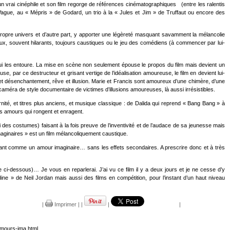
t un vrai cinéphile et son film regorge de références cinématographiques (entre les ralentis
 Vague, au « Mépris » de Godard, un trio à la « Jules et Jim » de Truffaut ou encore des
propre univers et d’autre part, y apporter une légèreté masquant savamment la mélancolie
ieux, souvent hilarants, toujours caustiques ou le jeu des comédiens (à commencer par lui-
ui les entoure. La mise en scène non seulement épouse le propos du film mais devient un
 par ce destructeur et grisant vertige de l’idéalisation amoureuse, le film en devient lui-
 et désenchantement, rêve et illusion. Marie et Francis sont amoureux d’une chimère, d’une
 caméra de style documentaire de victimes d’illusions amoureuses, là aussi irrésistibles.
nité, et titres plus anciens, et musique classique : de Dalida qui reprend « Bang Bang » à
es amours qui rongent et enragent.
 des costumes) faisant à la fois preuve de l’inventivité et de l’audace de sa jeunesse mais
aginaires » est un film mélancoliquement caustique.
ntêtant comme un amour imaginaire… sans les effets secondaires. A prescrire donc et à très
ci-dessous)… Je vous en reparlerai. J’ai vu ce film il y a deux jours et je ne cesse d’y
 » de Neil Jordan mais aussi des films en compétition, pour l’instant d’un haut niveau
|
Imprimer
|
|
|
|
amours-ima.html