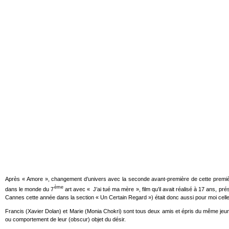
Après « Amore », changement d’univers avec la seconde avant-première de cette première jo
ème
dans le monde du 7
art avec « J’ai tué ma mère », film qu’il avait réalisé à 17 ans, p
Cannes cette année dans la section « Un Certain Regard ») était donc aussi pour moi celle
Francis (Xavier Dolan) et Marie (Monia Chokri) sont tous deux amis et épris du même jeune
ou comportement de leur (obscur) objet du désir.