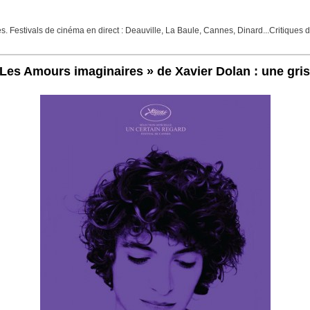
 Festivals de cinéma en direct : Deauville, La Baule, Cannes, Dinard...Critiques de
« Les Amours imaginaires » de Xavier Dolan : une gri