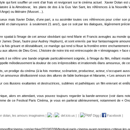
yle qui font souffler un vent d’air frais et revigorant sur le cinéma actuel. Xavier Dolan es
ilatoire à la Almodovar, les plans de dos à la Gus Van Sant, les références à la Nouvelle
l Ange) ou littéraire (Musset…).
ueux mais Xavier Dolan, d’une part, a su assimiler toutes ces références pour créer son 
turité et clairvoyance à seulement 21 ans!), que ce soit par les dialogues, légèrement préc
dre spatial à l’image de cet amour obsédant qui rend Marie et Francis aveugles au monde q
ur James Dean, l’autre pour Audrey Hepburn), et sont enivrés par leur fantasmagorie amoureuse,
 fois grisant et déstabilisant, ce manège qui rend si floue la frontière entre enchantement
bigu aux allures de Dieu Grec. L’histoire de notre trio est entrecoupée de « témoignages » face
 il se réfère une bande originale particulièrement soignée, à l’image du film, mêlant moder
appelle mélodieusement la douleur de ces irrépressibles et irrationnels élans amoureux, de c
rts, un prodige du cinéma (à la fois monteur, scénariste, producteur, acteur, s’occupant aussi
’un amoureux désillusionné sous des allures de fable burlesque et hilarante, « Les amours im
ur ces illusions exaltantes et destructrices, sublimes et pathétiques un film enivrant et e
hique, alors en attendant, vous pouvez toujours regarder la bande-annonce (voir dans note 
 de ce Festival Paris Cinéma, je vous en parlerai ultérieurement, notamment de « Ondine
er dolan
,
les amours imaginaires
|
|
del.icio.us
|
|
Digg
|
Facebook
|
hemoodforcinema.com/archive/2010/07/06/festival-paris-cinema-avant-premiere-critique-les-