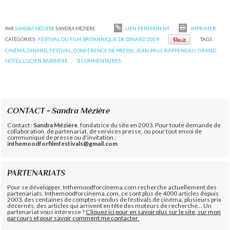
PAR
SANDRA MÉZIÈRE
SANDRA MÉZIÈRE
LIEN PERMANENT
IMPRIMER
CATÉGORIES :
FESTIVAL DU FILM BRITANNIQUE DE DINARD 2009
TAGS :
CINÉMA
,
DINARD
,
FESTIVAL
,
CONFÉRENCE DE PRESSE
,
JEAN-PAUL RAPPENEAU
,
GRAND
HÔTEL
,
LUCIEN BARRIÈRE
3
COMMENTAIRES
CONTACT - Sandra Mézière
Contact :
Sandra Mézière
, fondatrice du site en 2003. Pour toute demande de
collaboration, de partenariat, de services presse, ou pour tout envoi de
communiqué de presse ou d'invitation :
inthemoodforfilmfestivals@gmail.com
PARTENARIATS
Pour se développer, Inthemoodforcinema.com recherche actuellement des
partenariats. Inthemoodforcinema.com, ce sont plus de 4000 articles depuis
2003, des centaines de comptes-rendus de festivals de cinéma, plusieurs prix
décernés, des articles qui arrivent en tête des moteurs de recherche... Un
partenariat vous intéresse ?
Cliquez ici pour en savoir plus sur le site, sur mon
parcours et pour savoir comment me contacter.