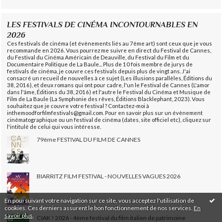
LES FESTIVALS DE CINÉMA INCONTOURNABLES EN
2026
Ces festivals de cinéma (et évènements liés au 7ème art) sont ceux que je vous
recommande en 2026. Vous pourrez me suivre en direct du Festival de Cannes,
du Festival du Cinéma Américain de Deauville, du Festival du Film et du
Documentaire Politique de La Baule... Plus de 10 fois membre de jurys de
festivals de cinéma, je couvre ces festivals depuis plus de vingt ans. J'ai
consacré un recueil de nouvelles à ce sujet (Les illusions parallèles, Éditions du
38, 2016), et deux romans qui ont pour cadre, l'un le Festival de Cannes (L'amor
dans l'âme, Éditions du 38, 2016) et l'autre le Festival du Cinéma et Musique de
Film de La Baule (La Symphonie des rêves, Éditions Blacklephant, 2023). Vous
souhaitez que je couvre votre festival ? Contactez-moi à
inthemoodforfilmfestivals@gmail.com. Pour en savoir plus sur un évènement
cinématographique ou un festival de cinéma (dates, site officiel etc), cliquez sur
l'intitulé de celui qui vous intéresse.
79ème FESTIVAL DU FILM DE CANNES
BIARRITZ FILM FESTIVAL - NOUVELLES VAGUES 2026
En poursuivant votre navigation sur ce site, vous acceptez l'utilisation de
cookies. Ces derniers assurent le bon fonctionnement de nos services.
En
savoir plus
.
CIAK ! 2026 - 4ème festival du film italien de patrimoine