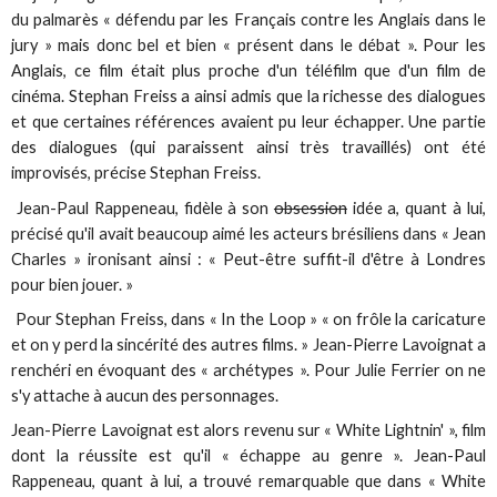
du palmarès « défendu par les Français contre les Anglais dans le
jury » mais donc bel et bien « présent dans le débat ». Pour les
Anglais, ce film était plus proche d'un téléfilm que d'un film de
cinéma. Stephan Freiss a ainsi admis que la richesse des dialogues
et que certaines références avaient pu leur échapper. Une partie
des dialogues (qui paraissent ainsi très travaillés) ont été
improvisés, précise Stephan Freiss.
Jean-Paul Rappeneau, fidèle à son
obsession
idée a, quant à lui,
précisé qu'il avait beaucoup aimé les acteurs brésiliens dans « Jean
Charles » ironisant ainsi : « Peut-être suffit-il d'être à Londres
pour bien jouer. »
Pour Stephan Freiss, dans « In the Loop » « on frôle la caricature
et on y perd la sincérité des autres films. » Jean-Pierre Lavoignat a
renchéri en évoquant des « archétypes ». Pour Julie Ferrier on ne
s'y attache à aucun des personnages.
Jean-Pierre Lavoignat est alors revenu sur « White Lightnin' », film
dont la réussite est qu'il « échappe au genre ». Jean-Paul
Rappeneau, quant à lui, a trouvé remarquable que dans « White