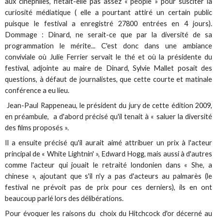
aux cinéphiles, n'était-elle pas assez « people » pour susciter la
curiosité médiatique ( elle a pourtant attiré un certain public
puisque le festival a enregistré 27800 entrées en 4 jours).
Dommage : Dinard, ne serait-ce que par la diversité de sa
programmation le mérite... C'est donc dans une ambiance
conviviale où Julie Ferrier servait le thé et où la présidente du
festival, adjointe au maire de Dinard, Sylvie Mallet posait des
questions, à défaut de journalistes, que cette courte et matinale
conférence a eu lieu.
Jean-Paul Rappeneau, le président du jury de cette édition 2009,
en préambule, a d'abord précisé qu'il tenait à « saluer la diversité
des films proposés ».
Il a ensuite précisé qu'il aurait aimé attribuer un prix à l'acteur
principal de « White Lightnin' », Edward Hogg, mais aussi à d'autres
comme l'acteur qui jouait le retraité londonien dans « She, a
chinese », ajoutant que s'il n'y a pas d'acteurs au palmarès (le
festival ne prévoit pas de prix pour ces derniers), ils en ont
beaucoup parlé lors des délibérations.
Pour évoquer les raisons du choix du Hitchcock d'or décerné au