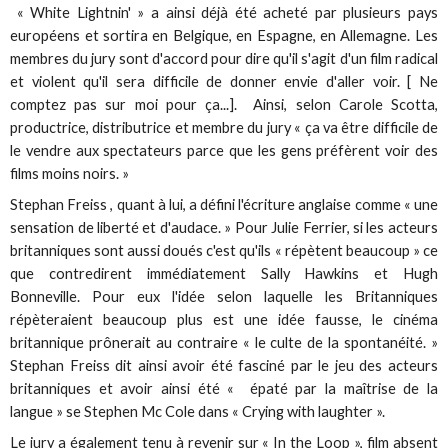
« White Lightnin' » a ainsi déjà été acheté par plusieurs pays
européens et sortira en Belgique, en Espagne, en Allemagne. Les
membres du jury sont d'accord pour dire qu'il s'agit d'un film radical
et violent qu'il sera difficile de donner envie d'aller voir. [ Ne
comptez pas sur moi pour ça...]. Ainsi, selon Carole Scotta,
productrice, distributrice et membre du jury « ça va être difficile de
le vendre aux spectateurs parce que les gens préfèrent voir des
films moins noirs. »
Stephan Freiss , quant à lui, a défini l'écriture anglaise comme « une
sensation de liberté et d'audace. » Pour Julie Ferrier, si les acteurs
britanniques sont aussi doués c'est qu'ils « répètent beaucoup » ce
que contredirent immédiatement Sally Hawkins et Hugh
Bonneville. Pour eux l'idée selon laquelle les Britanniques
répèteraient beaucoup plus est une idée fausse, le cinéma
britannique prônerait au contraire « le culte de la spontanéité. »
Stephan Freiss dit ainsi avoir été fasciné par le jeu des acteurs
britanniques et avoir ainsi été « épaté par la maîtrise de la
langue » se Stephen Mc Cole dans « Crying with laughter ».
Le jury a également tenu à revenir sur « In the Loop », film absent