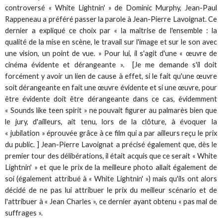
controversé « White Lightnin' » de Dominic Murphy, Jean-Paul
Rappeneau a préféré passer la parole à Jean-Pierre Lavoignat. Ce
dernier a expliqué ce choix par « la maîtrise de l'ensemble : la
qualité de la mise en scène, le travail sur l'image et sur le son avec
une vision, un point de vue. » Pour lui, il s'agit d'une « œuvre de
cinéma évidente et dérangeante ». [Je me demande s'il doit
forcément y avoir un lien de cause à effet, si le fait qu'une œuvre
soit dérangeante en fait une œuvre évidente et si une œuvre, pour
être évidente doit être dérangeante dans ce cas, évidemment
« Sounds like teen spirit » ne pouvait figurer au palmarès bien que
le jury, d'ailleurs, ait tenu, lors de la clôture, à évoquer la
« jubilation » éprouvée grâce à ce film qui a par ailleurs reçu le prix
du public. ] Jean-Pierre Lavoignat a précisé également que, dès le
premier tour des délibérations, il était acquis que ce serait « White
Lightnin' » et que le prix de la meilleure photo allait également de
soi (également attribué à « White Lightnin' ») mais qu'ils ont alors
décidé de ne pas lui attribuer le prix du meilleur scénario et de
l'attribuer à « Jean Charles », ce dernier ayant obtenu « pas mal de
suffrages ».