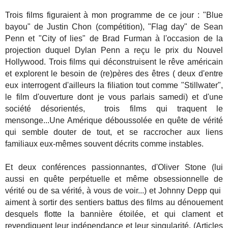
Trois films figuraient à mon programme de ce jour : "Blue
bayou" de Justin Chon (compétition), "Flag day" de Sean
Penn et "City of lies" de Brad Furman à l'occasion de la
projection duquel Dylan Penn a reçu le prix du Nouvel
Hollywood. Trois films qui déconstruisent le rêve américain
et explorent le besoin de (re)pères des êtres ( deux d'entre
eux interrogent d'ailleurs la filiation tout comme "Stillwater",
le film d'ouverture dont je vous parlais samedi) et d'une
société désorientés, trois films qui traquent le
mensonge...Une Amérique déboussolée en quête de vérité
qui semble douter de tout, et se raccrocher aux liens
familiaux eux-mêmes souvent décrits comme instables.
Et deux conférences passionnantes, d'Oliver Stone (lui
aussi en quête perpétuelle et même obsessionnelle de
vérité ou de sa vérité, à vous de voir...) et Johnny Depp qui
aiment à sortir des sentiers battus des films au dénouement
desquels flotte la bannière étoilée, et qui clament et
revendiquent leur indépendance et leur singularité. (Articles