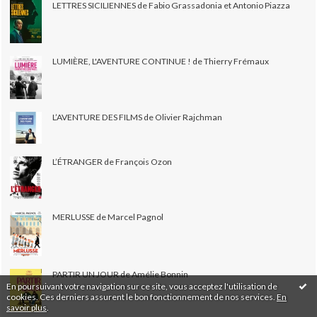
LETTRES SICILIENNES de Fabio Grassadonia et Antonio Piazza
LUMIÈRE, L'AVENTURE CONTINUE ! de Thierry Frémaux
L’AVENTURE DES FILMS de Olivier Rajchman
L’ÉTRANGER de François Ozon
MERLUSSE de Marcel Pagnol
PARTIR UN JOUR de Amélie Bonnin
En poursuivant votre navigation sur ce site, vous acceptez l'utilisation de
cookies. Ces derniers assurent le bon fonctionnement de nos services.
En
savoir plus
.