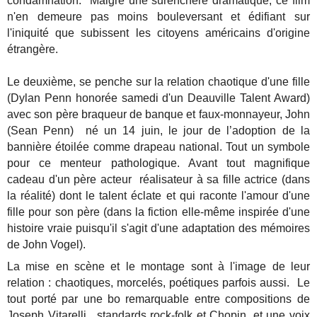
condamnation. Malgré une surenchère dramatique, ce film
n'en demeure pas moins bouleversant et édifiant sur
l'iniquité que subissent les citoyens américains d'origine
étrangère.
Le deuxième, se penche sur la relation chaotique d'une fille
(Dylan Penn honorée samedi d'un Deauville Talent Award)
avec son père braqueur de banque et faux-monnayeur, John
(Sean Penn) né un 14 juin, le jour de l’adoption de la
bannière étoilée comme drapeau national. Tout un symbole
pour ce menteur pathologique. Avant tout magnifique
cadeau d'un père acteur réalisateur à sa fille actrice (dans
la réalité) dont le talent éclate et qui raconte l'amour d'une
fille pour son père (dans la fiction
elle-même inspirée d'une
histoire vraie puisqu'il s'agit d'une adaptation des mémoires
de John Vogel).
La mise en scène et le montage sont à l'image de leur
relation : chaotiques, morcelés, poétiques parfois aussi. Le
tout porté par une bo remarquable entre compositions de
Joseph Vitarelli, standards rock-folk et Chopin, et une voix