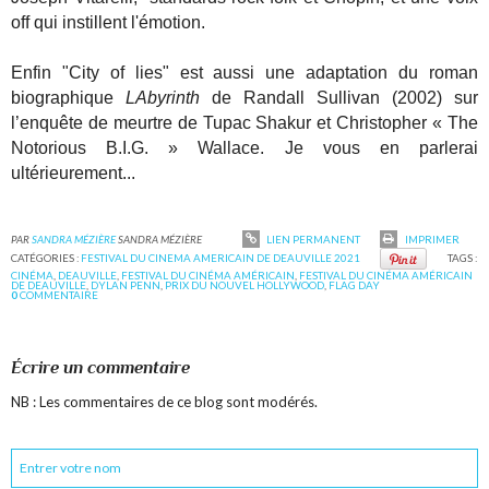
off qui instillent l'émotion.
Enfin "City of lies" est aussi une adaptation du roman
biographique
LAbyrinth
de Randall Sullivan (2002) sur
l’enquête de meurtre de Tupac Shakur et Christopher « The
Notorious B.I.G. » Wallace. Je vous en parlerai
ultérieurement...
PAR
SANDRA MÉZIÈRE
SANDRA MÉZIÈRE
LIEN PERMANENT
IMPRIMER
CATÉGORIES :
FESTIVAL DU CINEMA AMERICAIN DE DEAUVILLE 2021
TAGS :
CINÉMA
,
DEAUVILLE
,
FESTIVAL DU CINÉMA AMÉRICAIN
,
FESTIVAL DU CINÉMA AMÉRICAIN
DE DEAUVILLE
,
DYLAN PENN
,
PRIX DU NOUVEL HOLLYWOOD
,
FLAG DAY
0
COMMENTAIRE
Écrire un commentaire
NB : Les commentaires de ce blog sont modérés.