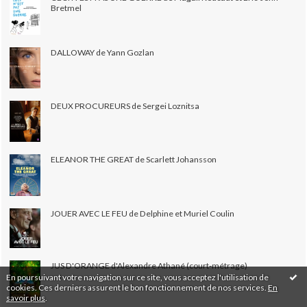
Bretmel
DALLOWAY de Yann Gozlan
DEUX PROCUREURS de Sergei Loznitsa
ELEANOR THE GREAT de Scarlett Johansson
JOUER AVEC LE FEU de Delphine et Muriel Coulin
JUS D'ORANGE d'Alexandre Athané (court-métrage)
En poursuivant votre navigation sur ce site, vous acceptez l'utilisation de
cookies. Ces derniers assurent le bon fonctionnement de nos services.
En
savoir plus
.