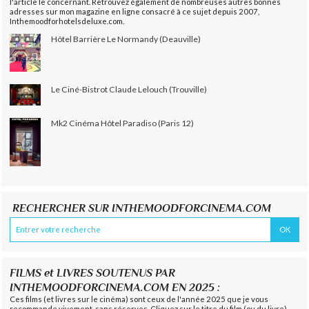
l'article le concernant. Retrouvez également de nombreuses autres bonnes
adresses sur mon magazine en ligne consacré à ce sujet depuis 2007,
Inthemoodforhotelsdeluxe.com.
Hôtel Barrière Le Normandy (Deauville)
Le Ciné-Bistrot Claude Lelouch (Trouville)
Mk2 Cinéma Hôtel Paradiso (Paris 12)
RECHERCHER SUR INTHEMOODFORCINEMA.COM
FILMS et LIVRES SOUTENUS PAR
INTHEMOODFORCINEMA.COM EN 2025 :
Ces films (et livres sur le cinéma) sont ceux de l'année 2025 que je vous
recommande vivement, sans réserves. Cliquez sur le titre du film (ou du livre)