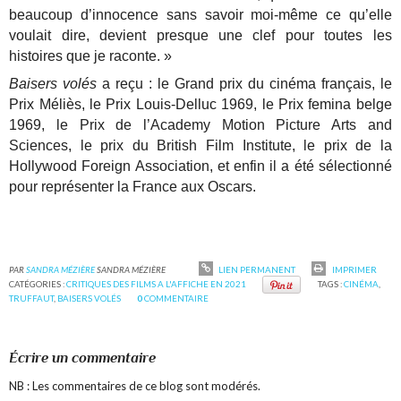
beaucoup d’innocence sans savoir moi-même ce qu’elle
voulait dire, devient presque une clef pour toutes les
histoires que je raconte. »
Baisers volés
a reçu : le Grand prix du cinéma français, le
Prix Méliès, le Prix Louis-Delluc 1969, le Prix femina belge
1969, le Prix de l’Academy Motion Picture Arts and
Sciences, le prix du British Film Institute, le prix de la
Hollywood Foreign Association, et enfin il a été sélectionné
pour représenter la France aux Oscars.
PAR
SANDRA MÉZIÈRE
SANDRA MÉZIÈRE
LIEN PERMANENT
IMPRIMER
CATÉGORIES :
CRITIQUES DES FILMS A L'AFFICHE EN 2021
TAGS :
CINÉMA
,
TRUFFAUT
,
BAISERS VOLÉS
0
COMMENTAIRE
Écrire un commentaire
NB : Les commentaires de ce blog sont modérés.