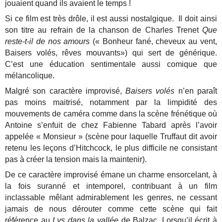
jouaient quand ils avaient le temps !
Si ce film est très drôle, il est aussi nostalgique. Il doit ainsi
son titre au refrain de la chanson de Charles Trenet
Que
reste-t-il de nos amours
(« Bonheur fané, cheveux au vent,
Baisers volés, rêves mouvants») qui sert de générique.
C’est une éducation sentimentale aussi comique que
mélancolique.
Malgré son caractère improvisé,
Baisers volés
n’en paraît
pas moins maitrisé, notamment par la limpidité des
mouvements de caméra comme dans la scène frénétique où
Antoine s’enfuit de chez Fabienne Tabard après l’avoir
appelée « Monsieur » (scène pour laquelle Truffaut dit avoir
retenu les leçons d’Hitchcock, le plus difficile ne consistant
pas à créer la tension mais la maintenir).
De ce caractère improvisé émane un charme ensorcelant, à
la fois suranné et intemporel, contribuant à un film
inclassable mêlant admirablement les genres, ne cessant
jamais de nous dérouter comme cette scène qui fait
référence au
Lys dans la vallée
de Balzac. Lorsqu’il écrit à