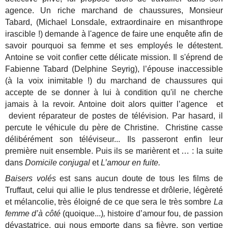
agence.
Un riche marchand de chaussures, Monsieur
Tabard, (Michael Lonsdale, extraordinaire en misanthrope
irascible !) demande à l'agence de faire une enquête afin de
savoir pourquoi sa femme et ses employés le détestent.
Antoine se voit confier cette délicate mission. Il s'éprend de
Fabienne Tabard (Delphine Seyrig), l’épouse inaccessible
(à la voix inimitable !) du marchand de chaussures qui
accepte de se donner à lui à condition qu'il ne cherche
jamais à la revoir. Antoine doit alors quitter l’agence et
devient réparateur de postes de télévision. Par hasard, il
percute le véhicule du père de Christine. Christine casse
délibérément son téléviseur... Ils passeront enfin leur
première nuit ensemble. Puis ils se marièrent et … : la suite
dans
Domicile conjugal
et
L’amour en fuite.
Baisers volés
est sans aucun doute de tous les films de
Truffaut, celui qui allie le plus tendresse et drôlerie, légèreté
et mélancolie, très éloigné de ce que sera le très sombre
La
femme d’à côté
(quoique...)
,
histoire d’amour fou, de passion
dévastatrice, qui nous emporte dans sa fièvre, son vertige