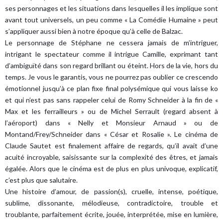
ses personnages et les situations dans lesquelles il les implique sont
avant tout universels, un peu comme « La Comédie Humaine » peut
s’appliquer aussi bien à notre époque qu’à celle de Balzac.
Le personnage de Stéphane ne cessera jamais de m’intriguer,
intrigant le spectateur comme il intrigue Camille, exprimant tant
d’ambiguïté dans son regard brillant ou éteint. Hors de la vie, hors du
temps. Je vous le garantis, vous ne pourrez pas oublier ce crescendo
émotionnel jusqu’à ce plan fixe final polysémique qui vous laisse ko
et qui n’est pas sans rappeler celui de Romy Schneider à la fin de «
Max et les ferrailleurs » ou de Michel Serrault (regard absent à
l’aéroport) dans « Nelly et Monsieur Arnaud » ou de
Montand/Frey/Schneider dans « César et Rosalie ». Le cinéma de
Claude Sautet est finalement affaire de regards, qu’il avait d’une
acuité incroyable, saisissante sur la complexité des êtres, et jamais
égalée. Alors que le cinéma est de plus en plus univoque, explicatif,
c’est plus que salutaire.
Une histoire d’amour, de passion(s), cruelle, intense, poétique,
sublime, dissonante, mélodieuse, contradictoire, trouble et
troublante, parfaitement écrite, jouée, interprétée, mise en lumière,