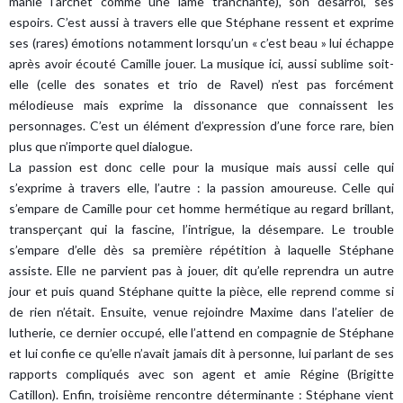
manie l’archet comme une lame tranchante), son désarroi, ses
espoirs. C’est aussi à travers elle que Stéphane ressent et exprime
ses (rares) émotions notamment lorsqu’un « c’est beau » lui échappe
après avoir écouté Camille jouer. La musique ici, aussi sublime soit-
elle (celle des sonates et trio de Ravel) n’est pas forcément
mélodieuse mais exprime la dissonance que connaissent les
personnages. C’est un élément d’expression d’une force rare, bien
plus que n’importe quel dialogue.
La passion est donc celle pour la musique mais aussi celle qui
s’exprime à travers elle, l’autre : la passion amoureuse. Celle qui
s’empare de Camille pour cet homme hermétique au regard brillant,
transperçant qui la fascine, l’intrigue, la désempare. Le trouble
s’empare d’elle dès sa première répétition à laquelle Stéphane
assiste. Elle ne parvient pas à jouer, dit qu’elle reprendra un autre
jour et puis quand Stéphane quitte la pièce, elle reprend comme si
de rien n’était. Ensuite, venue rejoindre Maxime dans l’atelier de
lutherie, ce dernier occupé, elle l’attend en compagnie de Stéphane
et lui confie ce qu’elle n’avait jamais dit à personne, lui parlant de ses
rapports compliqués avec son agent et amie Régine (Brigitte
Catillon). Enfin, troisième rencontre déterminante : Stéphane vient