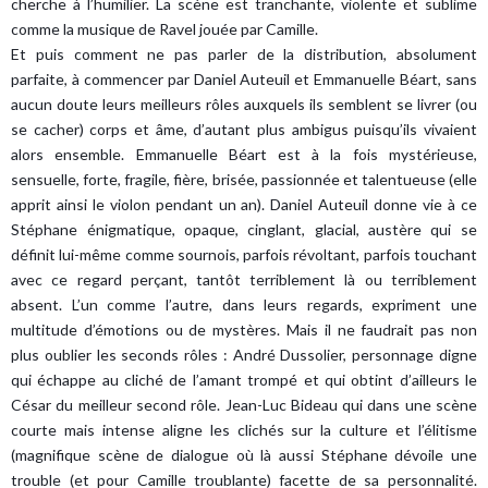
cherche à l’humilier. La scène est tranchante, violente et sublime
comme la musique de Ravel jouée par Camille.
Et puis comment ne pas parler de la distribution, absolument
parfaite, à commencer par Daniel Auteuil et Emmanuelle Béart, sans
aucun doute leurs meilleurs rôles auxquels ils semblent se livrer (ou
se cacher) corps et âme, d’autant plus ambigus puisqu’ils vivaient
alors ensemble. Emmanuelle Béart est à la fois mystérieuse,
sensuelle, forte, fragile, fière, brisée, passionnée et talentueuse (elle
apprit ainsi le violon pendant un an). Daniel Auteuil donne vie à ce
Stéphane énigmatique, opaque, cinglant, glacial, austère qui se
définit lui-même comme sournois, parfois révoltant, parfois touchant
avec ce regard perçant, tantôt terriblement là ou terriblement
absent. L’un comme l’autre, dans leurs regards, expriment une
multitude d’émotions ou de mystères. Mais il ne faudrait pas non
plus oublier les seconds rôles : André Dussolier, personnage digne
qui échappe au cliché de l’amant trompé et qui obtint d’ailleurs le
César du meilleur second rôle. Jean-Luc Bideau qui dans une scène
courte mais intense aligne les clichés sur la culture et l’élitisme
(magnifique scène de dialogue où là aussi Stéphane dévoile une
trouble (et pour Camille troublante) facette de sa personnalité.