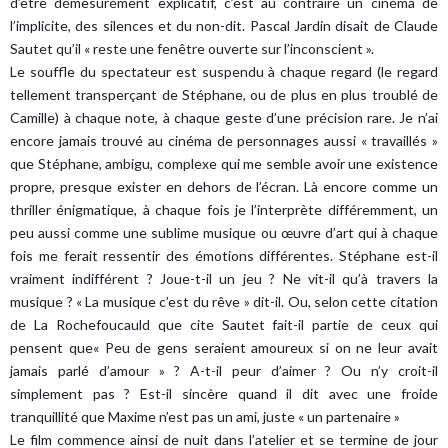
d’être démesurément explicatif, c’est au contraire un cinéma de
l’implicite, des silences et du non-dit. Pascal Jardin disait de Claude
Sautet qu’il « reste une fenêtre ouverte sur l’inconscient ».
Le souffle du spectateur est suspendu à chaque regard (le regard
tellement transperçant de Stéphane, ou de plus en plus troublé de
Camille) à chaque note, à chaque geste d’une précision rare. Je n’ai
encore jamais trouvé au cinéma de personnages aussi « travaillés »
que Stéphane, ambigu, complexe qui me semble avoir une existence
propre, presque exister en dehors de l’écran. Là encore comme un
thriller énigmatique, à chaque fois je l’interprète différemment, un
peu aussi comme une sublime musique ou œuvre d’art qui à chaque
fois me ferait ressentir des émotions différentes. Stéphane est-il
vraiment indifférent ? Joue-t-il un jeu ? Ne vit-il qu’à travers la
musique ? « La musique c’est du rêve » dit-il. Ou, selon cette citation
de La Rochefoucauld que cite Sautet fait-il partie de ceux qui
pensent que« Peu de gens seraient amoureux si on ne leur avait
jamais parlé d’amour » ? A-t-il peur d’aimer ? Ou n’y croit-il
simplement pas ? Est-il sincère quand il dit avec une froide
tranquillité que Maxime n’est pas un ami, juste « un partenaire »
Le film commence ainsi de nuit dans l’atelier et se termine de jour