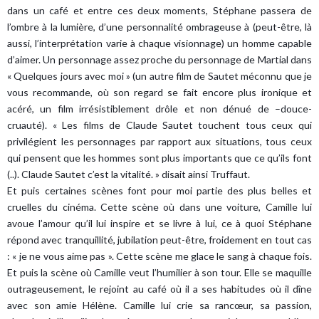
dans un café et entre ces deux moments, Stéphane passera de
l’ombre à la lumière, d’une personnalité ombrageuse à (peut-être, là
aussi, l’interprétation varie à chaque visionnage) un homme capable
d’aimer. Un personnage assez proche du personnage de Martial dans
« Quelques jours avec moi » (un autre film de Sautet méconnu que je
vous recommande, où son regard se fait encore plus ironique et
acéré, un film irrésistiblement drôle et non dénué de –douce-
cruauté). « Les films de Claude Sautet touchent tous ceux qui
privilégient les personnages par rapport aux situations, tous ceux
qui pensent que les hommes sont plus importants que ce qu’ils font
(..). Claude Sautet c’est la vitalité. » disait ainsi Truffaut.
Et puis certaines scènes font pour moi partie des plus belles et
cruelles du cinéma. Cette scène où dans une voiture, Camille lui
avoue l’amour qu’il lui inspire et se livre à lui, ce à quoi Stéphane
répond avec tranquillité, jubilation peut-être, froidement en tout cas
: « je ne vous aime pas ». Cette scène me glace le sang à chaque fois.
Et puis la scène où Camille veut l’humilier à son tour. Elle se maquille
outrageusement, le rejoint au café où il a ses habitudes où il dîne
avec son amie Hélène. Camille lui crie sa rancœur, sa passion,