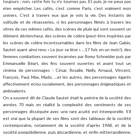
toujours : non, cette fois tu n’y tournes pas. Et puis, je ne peux pas
m’en empêcher. Les cafés, c’est comme Paris, c’est vraiment mon
univers. C’est à travers eux que je vois la vie. Des instants de
solitude et de rêvasseries. ») les personnages filmés à travers les
vitres de ces mêmes cafés, des scènes de pluie qui sont souvent un
élément déclencheur, des scènes de colère (peut-être inspirées par
les scènes de colère incontournables dans les films de Jean Gabin,
Sautet ayant ainsi revu « Le jour se lève » …17 fois en un mois!), des
femmes combatives souvent incarnées par Romy Schneider puis par
Emmanuelle Béart, des fins souvent ouvertes et avant tout un
cinéma de personnages : César, Rosalie, Nelly, Arnaud, Vincent,
François, Paul, Max, Mado, …et les autres, des personnages égarés
affectivement et/ou socialement, des personnages énigmatiques et
ambivalents.
On a souvent dit de Claude Sautet était le peintre de la société des
années 70 mais en réalité la complexité des sentiments de ses
personnages disséquée avec une rare acuité est intemporelle. S’il
est vrai que la plupart de ses films sont des tableaux de la société
contemporaine, notamment de la société d’après 1968, et de la
société pompidolienne, puis giscardienne, et enfin mitterrandienne,