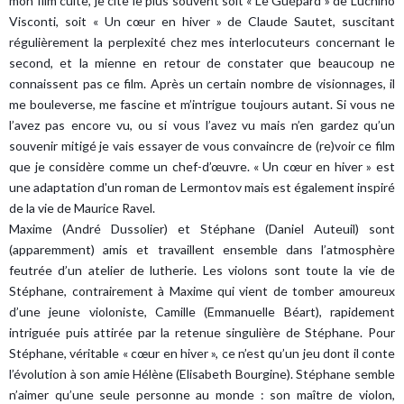
mon film culte, je cite le plus souvent soit « Le Guépard » de Luchino
Visconti, soit « Un cœur en hiver » de Claude Sautet, suscitant
régulièrement la perplexité chez mes interlocuteurs concernant le
second, et la mienne en retour de constater que beaucoup ne
connaissent pas ce film. Après un certain nombre de visionnages, il
me bouleverse, me fascine et m’intrigue toujours autant. Si vous ne
l’avez pas encore vu, ou si vous l’avez vu mais n’en gardez qu’un
souvenir mitigé je vais essayer de vous convaincre de (re)voir ce film
que je considère comme un chef-d’œuvre. « Un cœur en hiver » est
une adaptation d'un roman de Lermontov mais est également inspiré
de la vie de Maurice Ravel.
Maxime (André Dussolier) et Stéphane (Daniel Auteuil) sont
(apparemment) amis et travaillent ensemble dans l’atmosphère
feutrée d’un atelier de lutherie. Les violons sont toute la vie de
Stéphane, contrairement à Maxime qui vient de tomber amoureux
d’une jeune violoniste, Camille (Emmanuelle Béart), rapidement
intriguée puis attirée par la retenue singulière de Stéphane. Pour
Stéphane, véritable « cœur en hiver », ce n’est qu’un jeu dont il conte
l’évolution à son amie Hélène (Elisabeth Bourgine). Stéphane semble
n’aimer qu’une seule personne au monde : son maître de violon,