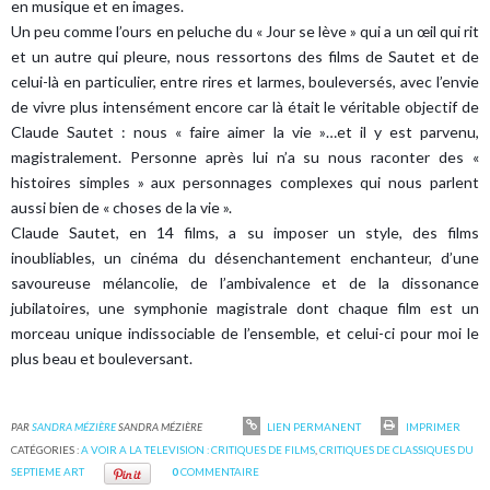
en musique et en images.
Un peu comme l’ours en peluche du « Jour se lève » qui a un œil qui rit
et un autre qui pleure, nous ressortons des films de Sautet et de
celui-là en particulier, entre rires et larmes, bouleversés, avec l’envie
de vivre plus intensément encore car là était le véritable objectif de
Claude Sautet : nous « faire aimer la vie »…et il y est parvenu,
magistralement. Personne après lui n’a su nous raconter des «
histoires simples » aux personnages complexes qui nous parlent
aussi bien de « choses de la vie ».
Claude Sautet, en 14 films, a su imposer un style, des films
inoubliables, un cinéma du désenchantement enchanteur, d’une
savoureuse mélancolie, de l’ambivalence et de la dissonance
jubilatoires, une symphonie magistrale dont chaque film est un
morceau unique indissociable de l’ensemble, et celui-ci pour moi le
plus beau et bouleversant.
PAR
SANDRA MÉZIÈRE
SANDRA MÉZIÈRE
LIEN PERMANENT
IMPRIMER
CATÉGORIES :
A VOIR A LA TELEVISION : CRITIQUES DE FILMS
,
CRITIQUES DE CLASSIQUES DU
SEPTIEME ART
0
COMMENTAIRE