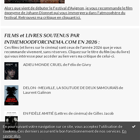
Alors que vient de débuter le Festival d'Avignon, je vous recommande le film
éponyme de Johann Dionnet qui vous immergera dans l'atmosphère du
festival. Retrouvez ma critique en cliquant ici.
FILMS et LIVRES SOUTENUS PAR
INTHEMOODFORCINEMA.COM EN 2026 :
Ces films (et livres sur le cinéma) sont ceux de l'année 2026 que je vous
recommande vivement, sans réserves. Cliquez sur le titre du film (ou du livre)
qui vous intéresse pour accéder au lien vers ma critique de celui-ci.
ADIEU MONDE CRUEL de Félix de Givry
DELON - MELVILLE, LA SOLITUDE DE DEUX SAMOURAÏS de
Laurent Galinon
EN FIDÈLE AMITIÉ (Lettres de cinéma) de Gilles Jacob
En poursuivant votre navigation sur ce site, vous acceptez l'utilisation de
cookies. Ces derniers assurent le bon fonctionnement de nos services.
En
savoir plus
.