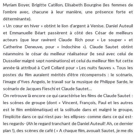
Myriam Boyer, Brigitte Catillon, Elisabeth Bourgine (les femmes de
l’ombre avec, chacune à leur manière, une présence forte et
déterminante).
« Un cœur en hiver » obtint le lion d’argent à Venise. Daniel Auteuil
et Emmanuelle Béart passèrent à côté des César de meilleurs
acteurs (que leur ravirent Claude Rich pour « Le souper » et
Catherine Deneuve, pour « Indochine »). Claude Sautet obtint
néanmoins le césar du meilleur réalisateur (le seul avec celui de
Dussolier malgré sept nominations) et celui du meilleur film fut cette
année-là attribué à Cyril Collard pour « Les nuits fauves ». Tous les
postes du film auraient mérités d’être récompensés : le scénario,
l’image d’Yves Angelo, le travail sur la musique de Philippe Sarde, le
scénario de Jacques Fieschi et Claude Sautet…
On retrouve là encore ce qui caractérise les films de Claude Sautet :
les scènes de groupe (dont « Vincent, François, Paul et les autres
est le film emblématique) et la solitude dans et malgré le groupe,
l’implicite dans ce qui n’est pas- les ellipses- comme dans ce qui est-
les regards- (Ah le regard tranchant de Daniel Auteuil! Ah, ce dernier
plan !), des scènes de café ( « A chaque film, avouait Sautet, je me dis