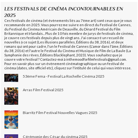
LES FESTIVALS DE CINÉMA INCONTOURNABLES EN
2025
Ces festivals de cinéma (et évènements liés au 7ème art) sont ceux que je vous
recommande en 2025. Vous pourrez me suivre en direct du Festival de Cannes,
du Festival du Cinéma Américain de Deauville, du Dinard Festival du Film
Britannique et Irlandais... Plus de 10 fois membre de jurys de festivals de cinéma,
je couvre ces festivals depuis plus de vingt ans. J'ai consacré un recueil de
nouvelles à ce sujet (Les illusions parallèles, Éditions du 38, 2016), et deux
romans qui ont pour cadre, l'un le Festival de Cannes (L'amor dans l'âme, Éditions
du 38, 2016) et l'autre le Festival du Cinéma et Musique de Film de La Baule (La
Symphonie des rêves, Éditions Blacklephant, 2023). Vous souhaitez que je
couvre votre festival ? Contactez-moi à inthemoodforfilmfestivals@gmail.com.
Pour en savoir plus sur un évènement cinématographique ou un festival de
cinéma (dates, site officiel etc), cliquez sur l'intitulé de celui qui vous intéresse.
53ème Fema - Festival La Rochelle Cinéma 2025
Arras Film Festival 2025
Biarritz Film Festival Nouvelles Vagues 2025
Cérémonie des César du cinéma 2025