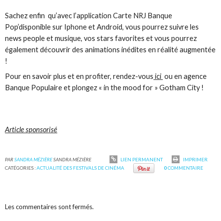
Sachez enfin qu’avec l’application Carte NRJ Banque
Pop’disponible sur Iphone et Android, vous pourrez suivre les
news people et musique, vos stars favorites et vous pourrez
également découvrir des animations inédites en réalité augmentée
!
Pour en savoir plus et en profiter, rendez-vous
ici
ou en agence
Banque Populaire et plongez « in the mood for » Gotham City !
Article sponsorisé
PAR
SANDRA MÉZIÈRE
SANDRA MÉZIÈRE
LIEN PERMANENT
IMPRIMER
CATÉGORIES :
ACTUALITÉ DES FESTIVALS DE CINÉMA
0
COMMENTAIRE
Les commentaires sont fermés.