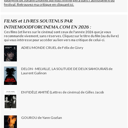
éponyme de Johann Dionnet qui vous immergera dans l'atmosphère du
festival. Retrouvez ma critique en cliquant ici.
FILMS et LIVRES SOUTENUS PAR
INTHEMOODFORCINEMA.COM EN 2026 :
Ces films (et livres sur le cinéma) sont ceux de l'année 2026 que je vous
recommande vivement, sans réserves. Cliquez sur le titre du film (ou du livre)
qui vous intéresse pour accéder au lien vers ma critique de celui-ci.
ADIEU MONDE CRUEL de Félix de Givry
DELON - MELVILLE, LA SOLITUDE DE DEUX SAMOURAÏS de
Laurent Galinon
EN FIDÈLE AMITIÉ (Lettres de cinéma) de Gilles Jacob
GOUROU de Yann Gozlan