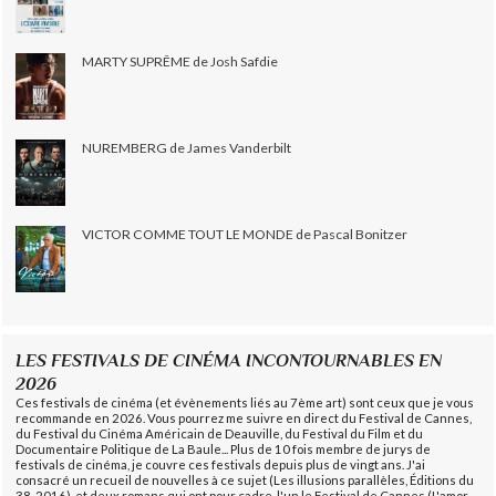
MARTY SUPRÊME de Josh Safdie
NUREMBERG de James Vanderbilt
VICTOR COMME TOUT LE MONDE de Pascal Bonitzer
LES FESTIVALS DE CINÉMA INCONTOURNABLES EN
2026
Ces festivals de cinéma (et évènements liés au 7ème art) sont ceux que je vous
recommande en 2026. Vous pourrez me suivre en direct du Festival de Cannes,
du Festival du Cinéma Américain de Deauville, du Festival du Film et du
Documentaire Politique de La Baule... Plus de 10 fois membre de jurys de
festivals de cinéma, je couvre ces festivals depuis plus de vingt ans. J'ai
consacré un recueil de nouvelles à ce sujet (Les illusions parallèles, Éditions du
38, 2016), et deux romans qui ont pour cadre, l'un le Festival de Cannes (L'amor