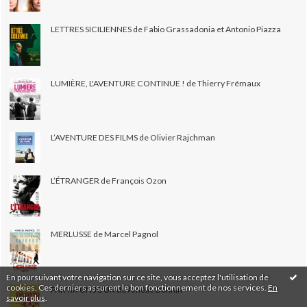
LETTRES SICILIENNES de Fabio Grassadonia et Antonio Piazza
LUMIÈRE, L'AVENTURE CONTINUE ! de Thierry Frémaux
L’AVENTURE DES FILMS de Olivier Rajchman
L’ÉTRANGER de François Ozon
MERLUSSE de Marcel Pagnol
En poursuivant votre navigation sur ce site, vous acceptez l'utilisation de
cookies. Ces derniers assurent le bon fonctionnement de nos services.
En
PARTIR UN JOUR de Amélie Bonnin
savoir plus
.