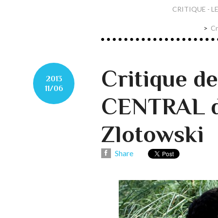
CRITIQUE - LE
Cr
Critique 
2013
11/06
CENTRAL d
Zlotowski
Share