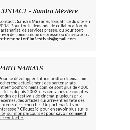
CONTACT - Sandra Mézière
Contact :
Sandra Mézière
, fondatrice du site en
2003. Pour toute demande de collaboration, de
partenariat, de services presse, ou pour tout
envoi de communiqué de presse ou d'invitation :
inthemoodforfilmfestivals@gmail.com
PARTENARIATS
Pour se développer, Inthemoodforcinema.com
recherche actuellement des partenariats.
Inthemoodforcinema.com, ce sont plus de 4000
articles depuis 2003, des centaines de comptes-
rendus de festivals de cinéma, plusieurs prix
décernés, des articles qui arrivent en tête des
moteurs de recherche... Un partenariat vous
intéresse ?
Cliquez ici pour en savoir plus sur le
site, sur mon parcours et pour savoir comment
me contacter.