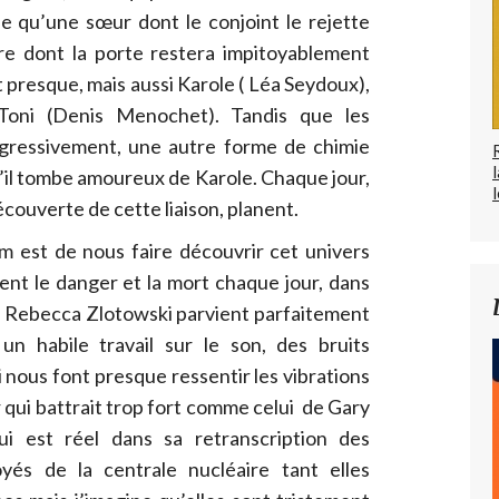
le qu’une sœur dont le conjoint le rejette
re dont la porte restera impitoyablement
 presque, mais aussi Karole ( Léa Seydoux),
oni (Denis Menochet). Tandis que les
ogressivement, une autre forme de chimie
squ’il tombe amoureux de Karole. Chaque jour,
l
écouverte de cette liaison, planent.
m est de nous faire découvrir cet univers
nt le danger et la mort chaque jour, dans
ue Rebecca Zlotowski parvient parfaitement
n habile travail sur le son, des bruits
 nous font presque ressentir les vibrations
 qui battrait trop fort comme celui de Gary
i est réel dans sa retranscription des
yés de la centrale nucléaire tant elles