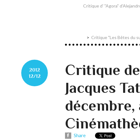
Critique d' "Agora" d'Alejand
Critique "Les Bêtes du su
Critique de
2012
12/12
Jacques Tati
décembre, 
Cinémathè
Share