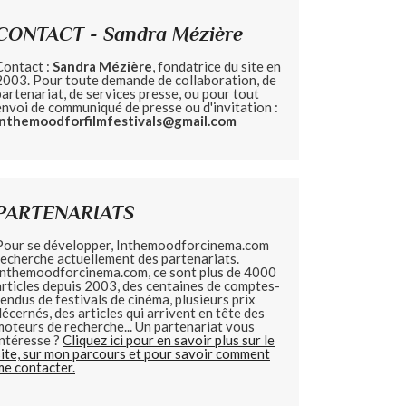
CONTACT - Sandra Mézière
Contact :
Sandra Mézière
, fondatrice du site en
2003. Pour toute demande de collaboration, de
partenariat, de services presse, ou pour tout
envoi de communiqué de presse ou d'invitation :
inthemoodforfilmfestivals@gmail.com
PARTENARIATS
Pour se développer, Inthemoodforcinema.com
recherche actuellement des partenariats.
Inthemoodforcinema.com, ce sont plus de 4000
articles depuis 2003, des centaines de comptes-
rendus de festivals de cinéma, plusieurs prix
décernés, des articles qui arrivent en tête des
moteurs de recherche... Un partenariat vous
intéresse ?
Cliquez ici pour en savoir plus sur le
site, sur mon parcours et pour savoir comment
me contacter.