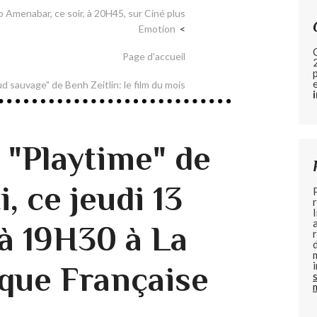
ro Amenabar, ce soir, à 20H45, sur Ciné plus
Emotion
Page d'accueil
d sauvage" de Benh Zeitlin: le film du mois
 "Playtime" de
, ce jeudi 13
à 19H30 à La
que Française