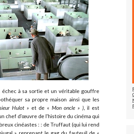
t échec à sa sortie et un véritable gouffre
ypothéquer sa propre maison ainsi que les
ieur Hulot »
et de «
Mon oncle » )
, il est
n chef d'œuvre de l'histoire du cinéma qui
breux cinéastes : : de Truffaut (qui lui rend
ugal » reprenant le gag du fauteuil de «