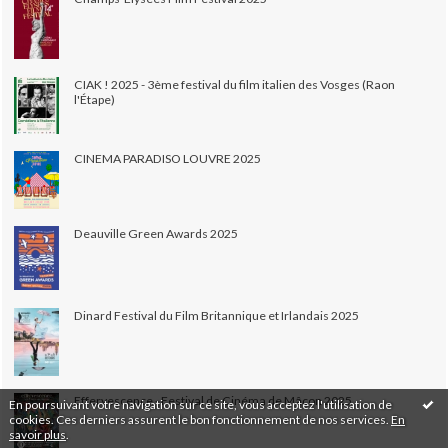
CIAK ! 2025 - 3ème festival du film italien des Vosges (Raon
l'Étape)
CINEMA PARADISO LOUVRE 2025
Deauville Green Awards 2025
Dinard Festival du Film Britannique et Irlandais 2025
Effervescence - Festival de Cinéma de Mâcon 2025
En poursuivant votre navigation sur ce site, vous acceptez l'utilisation de
cookies. Ces derniers assurent le bon fonctionnement de nos services.
En
savoir plus
.