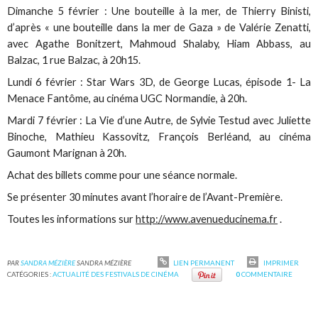
Dimanche 5 février : Une bouteille à la mer, de Thierry Binisti,
d’après « une bouteille dans la mer de Gaza » de Valérie Zenatti,
avec Agathe Bonitzert, Mahmoud Shalaby, Hiam Abbass, au
Balzac, 1 rue Balzac, à 20h15.
Lundi 6 février : Star Wars 3D, de George Lucas, épisode 1- La
Menace Fantôme, au cinéma UGC Normandie, à 20h.
Mardi 7 février : La Vie d’une Autre, de Sylvie Testud avec Juliette
Binoche, Mathieu Kassovitz, François Berléand, au cinéma
Gaumont Marignan à 20h.
Achat des billets comme pour une séance normale.
Se présenter 30 minutes avant l’horaire de l’Avant-Première.
Toutes les informations sur
http://www.avenueducinema.fr
.
PAR
SANDRA MÉZIÈRE
SANDRA MÉZIÈRE
LIEN PERMANENT
IMPRIMER
CATÉGORIES :
ACTUALITÉ DES FESTIVALS DE CINÉMA
0
COMMENTAIRE