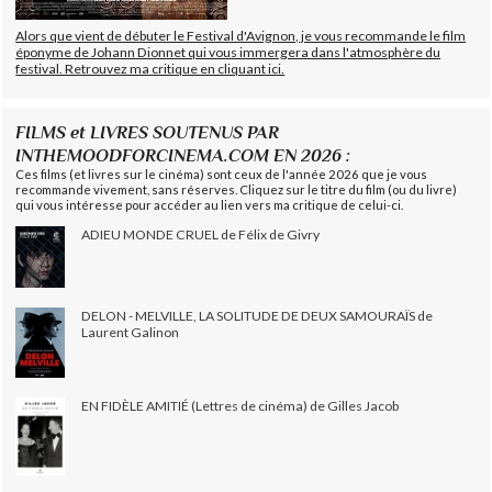
Alors que vient de débuter le Festival d'Avignon, je vous recommande le film
éponyme de Johann Dionnet qui vous immergera dans l'atmosphère du
festival. Retrouvez ma critique en cliquant ici.
FILMS et LIVRES SOUTENUS PAR
INTHEMOODFORCINEMA.COM EN 2026 :
Ces films (et livres sur le cinéma) sont ceux de l'année 2026 que je vous
recommande vivement, sans réserves. Cliquez sur le titre du film (ou du livre)
qui vous intéresse pour accéder au lien vers ma critique de celui-ci.
ADIEU MONDE CRUEL de Félix de Givry
DELON - MELVILLE, LA SOLITUDE DE DEUX SAMOURAÏS de
Laurent Galinon
EN FIDÈLE AMITIÉ (Lettres de cinéma) de Gilles Jacob