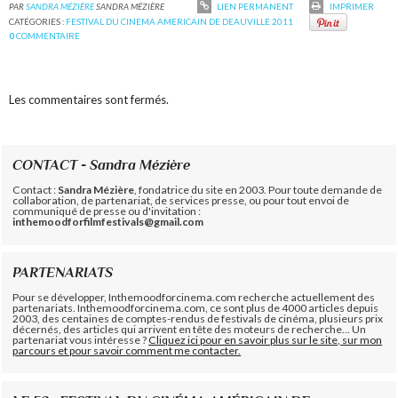
PAR
SANDRA MÉZIÈRE
SANDRA MÉZIÈRE
LIEN PERMANENT
IMPRIMER
CATÉGORIES :
FESTIVAL DU CINEMA AMERICAIN DE DEAUVILLE 2011
0
COMMENTAIRE
Les commentaires sont fermés.
CONTACT - Sandra Mézière
Contact :
Sandra Mézière
, fondatrice du site en 2003. Pour toute demande de
collaboration, de partenariat, de services presse, ou pour tout envoi de
communiqué de presse ou d'invitation :
inthemoodforfilmfestivals@gmail.com
PARTENARIATS
Pour se développer, Inthemoodforcinema.com recherche actuellement des
partenariats. Inthemoodforcinema.com, ce sont plus de 4000 articles depuis
2003, des centaines de comptes-rendus de festivals de cinéma, plusieurs prix
décernés, des articles qui arrivent en tête des moteurs de recherche... Un
partenariat vous intéresse ?
Cliquez ici pour en savoir plus sur le site, sur mon
parcours et pour savoir comment me contacter.