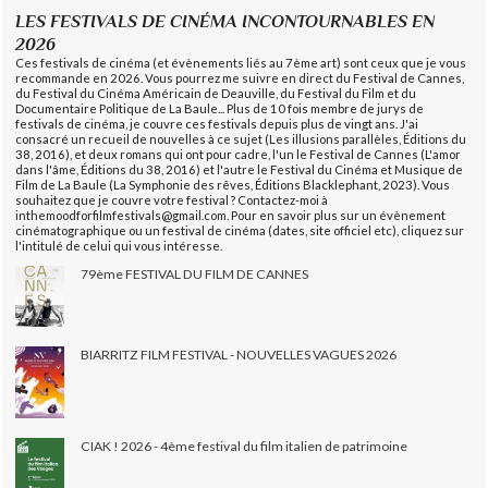
LES FESTIVALS DE CINÉMA INCONTOURNABLES EN
2026
Ces festivals de cinéma (et évènements liés au 7ème art) sont ceux que je vous
recommande en 2026. Vous pourrez me suivre en direct du Festival de Cannes,
du Festival du Cinéma Américain de Deauville, du Festival du Film et du
Documentaire Politique de La Baule... Plus de 10 fois membre de jurys de
festivals de cinéma, je couvre ces festivals depuis plus de vingt ans. J'ai
consacré un recueil de nouvelles à ce sujet (Les illusions parallèles, Éditions du
38, 2016), et deux romans qui ont pour cadre, l'un le Festival de Cannes (L'amor
dans l'âme, Éditions du 38, 2016) et l'autre le Festival du Cinéma et Musique de
Film de La Baule (La Symphonie des rêves, Éditions Blacklephant, 2023). Vous
souhaitez que je couvre votre festival ? Contactez-moi à
inthemoodforfilmfestivals@gmail.com. Pour en savoir plus sur un évènement
cinématographique ou un festival de cinéma (dates, site officiel etc), cliquez sur
l'intitulé de celui qui vous intéresse.
79ème FESTIVAL DU FILM DE CANNES
BIARRITZ FILM FESTIVAL - NOUVELLES VAGUES 2026
CIAK ! 2026 - 4ème festival du film italien de patrimoine