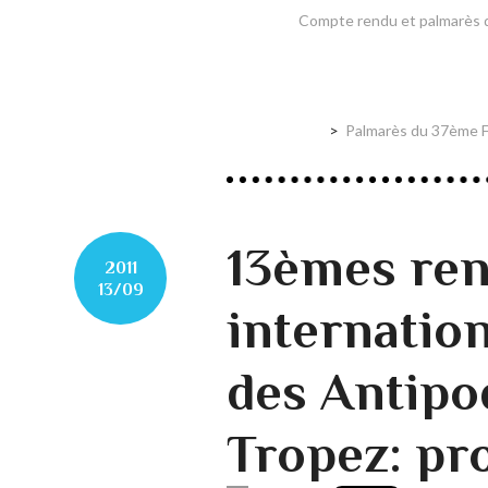
Compte rendu et palmarès 
Palmarès du 37ème Fe
13èmes re
2011
13/09
internatio
des Antipo
Tropez: p