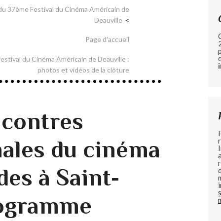
du 37ème Festival du Cinéma Américain de
Deauville
Page d'accueil
stival du Cinéma Américain de Deauville :
photos et vidéos de la clôture
ncontres
nales du cinéma
des à Saint-
rogramme