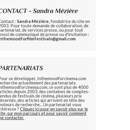
CONTACT - Sandra Mézière
Contact :
Sandra Mézière
, fondatrice du site en
2003. Pour toute demande de collaboration, de
partenariat, de services presse, ou pour tout
envoi de communiqué de presse ou d'invitation :
inthemoodforfilmfestivals@gmail.com
PARTENARIATS
Pour se développer, Inthemoodforcinema.com
recherche actuellement des partenariats.
Inthemoodforcinema.com, ce sont plus de 4000
articles depuis 2003, des centaines de comptes-
rendus de festivals de cinéma, plusieurs prix
décernés, des articles qui arrivent en tête des
moteurs de recherche... Un partenariat vous
intéresse ?
Cliquez ici pour en savoir plus sur le
site, sur mon parcours et pour savoir comment
me contacter.