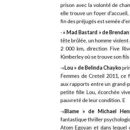
prison avec la volonté de chang
elle trouve un foyer d’accueil, 
fin des préjugés est semée d’
-
« Mad Bastard » de Brendan
tête brûlée, un homme violent à
2 000 km, direction Five Riv
Kimberley où se trouve son fils d
-«
Lou » de Belinda Chayko
pri
Femmes de Creteil 2011, ce fi
aux rapports entre un grand-pè
petite fille Lou, écorchée viv
pauvreté de leur condition. E
-«
Blame » de Michael Hen
fantastique thriller psychologi
Atom Egoyan et dans lequel 