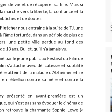
er de vie et de récupérer sa fille. Mais si
la marche vers la liberté, la confiance et la
embûches et de doutes.
 Fletcher
nous entraîne à la suite de TJ, une
 l’âme torturée, dans un périple de plus de
ers, une petite ville perdue au fond des
e 13 ans, Bullet, qu’il n’a jamais vu.
mé par le jeune public au Festival du Film de
lm s’attache avec délicatesse et subtilité
re atteint de la maladie d’Alzheimer et se
e en rébellion contre sa mère et contre la
ry
présenté en avant-première est un
que, qui n’est pas sans évoquer le cinéma de
on retrouve la charmante Sophie Lowe («