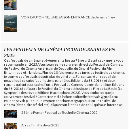
VOIR L'AUTOMNE, UNE SAISON EN FRANCE de Jeremy Frey
LES FESTIVALS DE CINÉMA INCONTOURNABLES EN
2025
Ces festivals de cinéma (et évènements liés au 7ème art) sont ceux que je vous
recommande en 2025. Vous pourrez me suivre en direct du Festival de Cannes,
du Festival du Cinéma Américain de Deauville, du Dinard Festival du Film
Britannique et Irlandais... Plus de 10 fois membre de jurys de festivals de cinéma,
je couvre ces festivals depuis plus de vingt ans. J'ai consacré un recueil de
nouvelles à ce sujet (Les illusions parallèles, Éditions du 38, 2016), et deux
romans qui ont pour cadre, l'un le Festival de Cannes (L'amor dans l'âme, Éditions
du 38, 2016) et l'autre le Festival du Cinéma et Musique de Film de La Baule (La
Symphonie des rêves, Éditions Blacklephant, 2023). Vous souhaitez que je
couvre votre festival ? Contactez-moi à inthemoodforfilmfestivals@gmail.com.
Pour en savoir plus sur un évènement cinématographique ou un festival de
cinéma (dates, site officiel etc), cliquez sur l'intitulé de celui qui vous intéresse.
53ème Fema - Festival La Rochelle Cinéma 2025
Arras Film Festival 2025