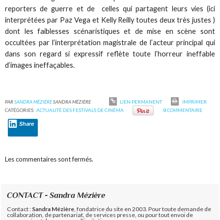
reporters de guerre et de celles qui partagent leurs vies (ici
interprétées par Paz Vega et Kelly Reilly toutes deux très justes )
dont les faiblesses scénaristiques et de mise en scène sont
occultées par l’interprétation magistrale de l’acteur principal qui
dans son regard si expressif reflète toute l’horreur ineffable
d’images ineffaçables.
PAR
SANDRA MÉZIÈRE
SANDRA MÉZIÈRE
LIEN PERMANENT
IMPRIMER
CATÉGORIES :
ACTUALITÉ DES FESTIVALS DE CINÉMA
0
COMMENTAIRE
Share
Les commentaires sont fermés.
CONTACT - Sandra Mézière
Contact :
Sandra Mézière
, fondatrice du site en 2003. Pour toute demande de
collaboration, de partenariat, de services presse, ou pour tout envoi de