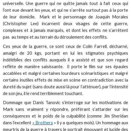
universelle. Une guerre qui ne quitte jamais tout à fait ceux qui
l’ont eue devant les yeux, et qui ne s’arrête surtout pas à la porte
de leur domicile. Mark et le personnage de Joaquin Morales
(Christopher Lee) incarnent deux visages de cette guerre,
complexes et à jamais marqués, et dont les effets ne s’arrêtent
pas au temps et au terrain du déroulement des conflits.
Ces yeux de la guerre, ce sont ceux de Colin Farrell, décharné,
amaigri de 20 kgs, portant en lui les stigmates psychiques
indélébiles des conflits auxquels il a assisté et que son regard
reflète de manière saisissante. Il porte le film sur ses épaules
accablées et malgré certaines lourdeurs scénaristiques et malgré
certains inutiles effets de mise en scène en contradiction avec la
dureté du sujet (sans doute aussi là pour l’atténuer), par l’intensité
de son jeu, il le rend terriblement touchant.
Dommage que Danis Tanovic s’interroge sur les motivations de
Mark sans vraiment y répondre, préférant s’attarder sur les
conséquences et le poids de la culpabilité (comme Jim Sheridan
dans l’excellent
« Brothers
» il y a quelques mois). Un hommage aux
meurtris de la guerre à travers le portrait émouvant et lucide des