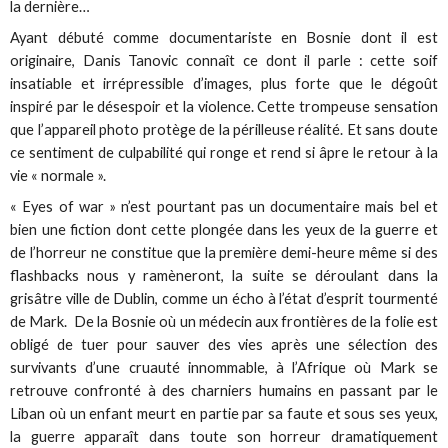
la dernière…
Ayant débuté comme documentariste en Bosnie dont il est
originaire, Danis Tanovic connaît ce dont il parle : cette soif
insatiable et irrépressible d’images, plus forte que le dégoût
inspiré par le désespoir et la violence. Cette trompeuse sensation
que l’appareil photo protège de la périlleuse réalité. Et sans doute
ce sentiment de culpabilité qui ronge et rend si âpre le retour à la
vie « normale ».
« Eyes of war » n’est pourtant pas un documentaire mais bel et
bien une fiction dont cette plongée dans les yeux de la guerre et
de l’horreur ne constitue que la première demi-heure même si des
flashbacks nous y ramèneront, la suite se déroulant dans la
grisâtre ville de Dublin, comme un écho à l’état d’esprit tourmenté
de Mark. De la Bosnie où un médecin aux frontières de la folie est
obligé de tuer pour sauver des vies après une sélection des
survivants d’une cruauté innommable, à l’Afrique où Mark se
retrouve confronté à des charniers humains en passant par le
Liban où un enfant meurt en partie par sa faute et sous ses yeux,
la guerre apparaît dans toute son horreur dramatiquement