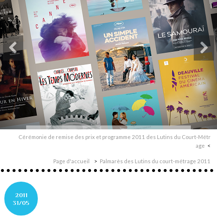
Cérémonie de remise des prix et programme 2011 des Lutins du Court-Métr​
age
Page d'accueil
Palmarès des Lutins du court-métrage 2011
2011
31/05