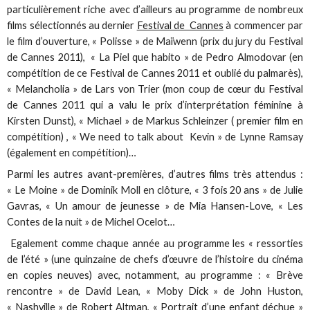
particulièrement riche avec d’ailleurs au programme de nombreux
films sélectionnés au dernier
Festival de Cannes
à commencer par
le film d’ouverture, « Polisse » de Maïwenn (prix du jury du Festival
de Cannes 2011), « La Piel que habito » de Pedro Almodovar (en
compétition de ce Festival de Cannes 2011 et oublié du palmarès),
« Melancholia » de Lars von Trier (mon coup de cœur du Festival
de Cannes 2011 qui a valu le prix d’interprétation féminine à
Kirsten Dunst), « Michael » de Markus Schleinzer ( premier film en
compétition) , « We need to talk about Kevin » de Lynne Ramsay
(également en compétition)…
Parmi les autres avant-premières, d’autres films très attendus :
« Le Moine » de Dominik Moll en clôture, « 3 fois 20 ans » de Julie
Gavras, « Un amour de jeunesse » de Mia Hansen-Love, « Les
Contes de la nuit » de Michel Ocelot…
Egalement comme chaque année au programme les « ressorties
de l’été » (une quinzaine de chefs d’œuvre de l’histoire du cinéma
en copies neuves) avec, notamment, au programme : « Brève
rencontre » de David Lean, « Moby Dick » de John Huston,
« Nashville » de Robert Altman, « Portrait d’une enfant déchue »