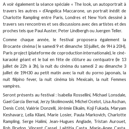
A voir également la séance spéciale « The look, un autoportrait à
travers les autres » d’Angelica Maccarone, un portrait inédit de
Charlotte Rampling entre Paris, Londres et New York dessiné à
travers ses rencontres et ses discussions avec des artistes et des
proches tels que Paul Auster, Peter Lindbergh ou Juergen Teller.
Comme chaque année, le festival proposera également la
Brocante cinéma ( le samedi 9 et dimanche 10 juillet, de 9H à 20H),
Paris project (plateforme de coproduction internationale), le ciné-
karaoké géant et le bal en fête de clôture au centquatre (le 13
juillet de 22h à 3h), la nuit du cinéma du samedi 2 au dimanche 3
juillet de 19H30 au petit matin avec la nuit du porno japonais, la
nuit filipino fever, la nuit cinéma bis Mexicain, la nuit Femmes
vampires.
Seront présents au festival : Isabella Rossellini, Michael Lonsdale,
Gael Garcia Bernal, Jerzy Skolimowski, Michel Ocelot, Lisa Aschan,
Denis Coté, Valérie Donzelli, Jérémie Elkaïm, Koji Fukada, Maryam
Keshavarz, Leïla Kilani, Marie Losier, Paula Markovich, Charlotte
Rampling, Serge Halimi, Jean-Hugues Anglade, Tristan Aurouet,
Rob Brydon, Vincent Cassel, Laëtitia Casta, Marie-Ange Casta,