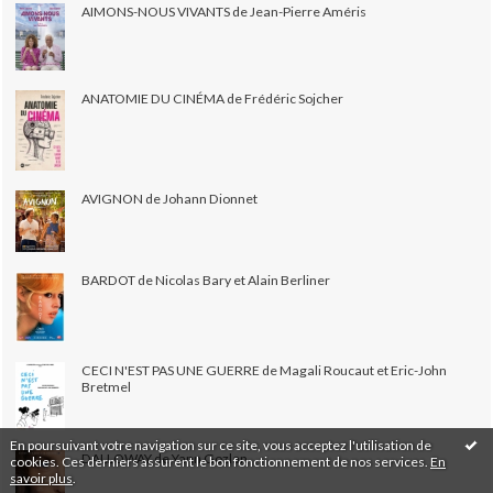
AIMONS-NOUS VIVANTS de Jean-Pierre Améris
ANATOMIE DU CINÉMA de Frédéric Sojcher
AVIGNON de Johann Dionnet
BARDOT de Nicolas Bary et Alain Berliner
CECI N'EST PAS UNE GUERRE de Magali Roucaut et Eric-John
Bretmel
En poursuivant votre navigation sur ce site, vous acceptez l'utilisation de
DALLOWAY de Yann Gozlan
cookies. Ces derniers assurent le bon fonctionnement de nos services.
En
savoir plus
.