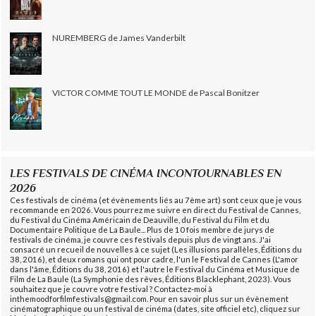
NUREMBERG de James Vanderbilt
VICTOR COMME TOUT LE MONDE de Pascal Bonitzer
LES FESTIVALS DE CINÉMA INCONTOURNABLES EN
2026
Ces festivals de cinéma (et évènements liés au 7ème art) sont ceux que je vous
recommande en 2026. Vous pourrez me suivre en direct du Festival de Cannes,
du Festival du Cinéma Américain de Deauville, du Festival du Film et du
Documentaire Politique de La Baule... Plus de 10 fois membre de jurys de
festivals de cinéma, je couvre ces festivals depuis plus de vingt ans. J'ai
consacré un recueil de nouvelles à ce sujet (Les illusions parallèles, Éditions du
38, 2016), et deux romans qui ont pour cadre, l'un le Festival de Cannes (L'amor
dans l'âme, Éditions du 38, 2016) et l'autre le Festival du Cinéma et Musique de
Film de La Baule (La Symphonie des rêves, Éditions Blacklephant, 2023). Vous
souhaitez que je couvre votre festival ? Contactez-moi à
inthemoodforfilmfestivals@gmail.com. Pour en savoir plus sur un évènement
cinématographique ou un festival de cinéma (dates, site officiel etc), cliquez sur