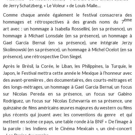
de Jerry Schatzberg, « Le Voleur » de Louis Malle…
Comme chaque année également le festival consacrera des
ème
hommages et rétrospectives à des grands noms du 7
art avec : un hommage à Isabella Rossellini, (en sa présence), un
hommage à Michael Lonsdale (en sa présence), un hommage à
Gael Garcia Bernal (en sa présence), une intégrale Jerzy
Skolimowski (en sa présence), un hommage à Michel Ocelot (en sa
présence), une rétrospective Don Siegel.
Après le Brésil, la Corée, le Liban, les Philippines, la Turquie, le
Japon, le Festival mettra cette année le Mexique à l’honneur avec
des avant-premières , des documentaires, des courts-métrages et
des longs-métrages, un hommage à Gael Garcia Bernal, un focus
sur Nicolas Pereda en sa présence, un focus sur Gabino
Rodriguez, un focus sur Nicolas Echevarria en sa présence, une
quinzaine de films américains œuvres majeures du western ou films
plus récents qui jouent avec les conventions du genre et qui
mettent en scène ce pays, une table ronde à la BNF « De l’image à
la parole : les Indiens et le Cinéma Mexicain », un ciné-concert