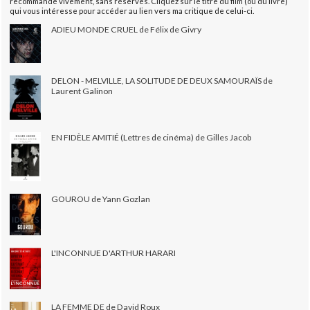
recommande vivement, sans réserves. Cliquez sur le titre du film (ou du livre)
qui vous intéresse pour accéder au lien vers ma critique de celui-ci.
ADIEU MONDE CRUEL de Félix de Givry
DELON - MELVILLE, LA SOLITUDE DE DEUX SAMOURAÏS de
Laurent Galinon
EN FIDÈLE AMITIÉ (Lettres de cinéma) de Gilles Jacob
GOUROU de Yann Gozlan
L'INCONNUE D'ARTHUR HARARI
LA FEMME DE de David Roux