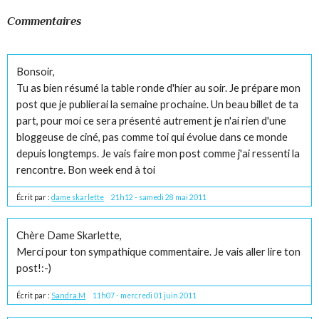
Commentaires
Bonsoir,
Tu as bien résumé la table ronde d'hier au soir. Je prépare mon
post que je publierai la semaine prochaine. Un beau billet de ta
part, pour moi ce sera présenté autrement je n'ai rien d'une
bloggeuse de ciné, pas comme toi qui évolue dans ce monde
depuis longtemps. Je vais faire mon post comme j'ai ressenti la
rencontre. Bon week end à toi
Écrit par :
dame skarlette
21h12
-
samedi 28
mai 2011
Chère Dame Skarlette,
Merci pour ton sympathique commentaire. Je vais aller lire ton
post!:-)
Écrit par :
Sandra.M
11h07
-
mercredi 01
juin 2011