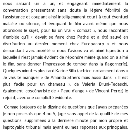
nous saluant un à un, et engageant immédiatement la
conversation pressentant sans doute la légère fébrilité de
l’assistance et coupant ainsi intelligemment court à tout éventuel
malaise ou silence, et évoquant le film avant même que nous
abordions le sujet, pour lui un vrai « combat », nous racontant
d’emblée qu’il « devait se faire chez Pathé et a été sauvé en
distribution au dernier moment chez Europacorp » et nous
demandant avec anxiété si nous l’avions vu et aimé (question à
laquelle il n’est jamais évident de répondre même quand on a aimé
le film, sans donner l’impression de tomber dans la flagornerie).
Quelques minutes plus tard Karine Silla (actrice notamment dans «
Je vais te manquer » de Amanda Sthers mais aussi dans « Il est
plus facile pour un chameau », de Valeria Bruni-Tedeschi,
également coscénariste de « Peau d’ange » de Vincent Perez) le
rejoint, avec une complicité évidente.
Comme toujours de la dizaine de questions que j’avais préparées
je n’en poserais que 4 ou 5, juge sans appel de la qualité de mes
questions, supprimées à la dernière minute par mon propre et
impitoyable tribunal, mais ayant eu mes réponses aux principales.