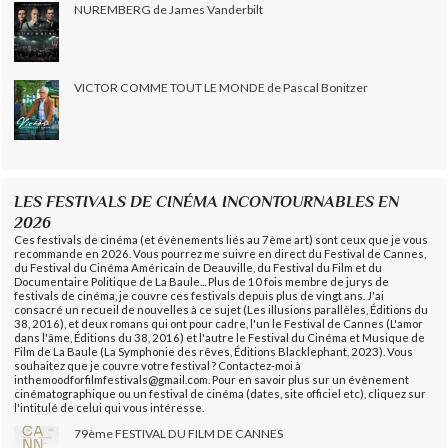
NUREMBERG de James Vanderbilt
VICTOR COMME TOUT LE MONDE de Pascal Bonitzer
LES FESTIVALS DE CINÉMA INCONTOURNABLES EN
2026
Ces festivals de cinéma (et évènements liés au 7ème art) sont ceux que je vous
recommande en 2026. Vous pourrez me suivre en direct du Festival de Cannes,
du Festival du Cinéma Américain de Deauville, du Festival du Film et du
Documentaire Politique de La Baule... Plus de 10 fois membre de jurys de
festivals de cinéma, je couvre ces festivals depuis plus de vingt ans. J'ai
consacré un recueil de nouvelles à ce sujet (Les illusions parallèles, Éditions du
38, 2016), et deux romans qui ont pour cadre, l'un le Festival de Cannes (L'amor
dans l'âme, Éditions du 38, 2016) et l'autre le Festival du Cinéma et Musique de
Film de La Baule (La Symphonie des rêves, Éditions Blacklephant, 2023). Vous
souhaitez que je couvre votre festival ? Contactez-moi à
inthemoodforfilmfestivals@gmail.com. Pour en savoir plus sur un évènement
cinématographique ou un festival de cinéma (dates, site officiel etc), cliquez sur
l'intitulé de celui qui vous intéresse.
79ème FESTIVAL DU FILM DE CANNES