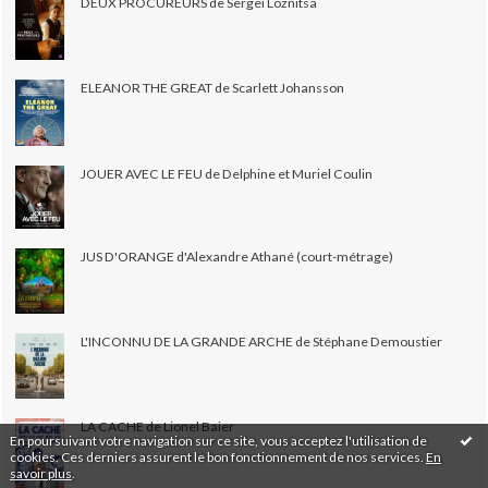
DEUX PROCUREURS de Sergei Loznitsa
ELEANOR THE GREAT de Scarlett Johansson
JOUER AVEC LE FEU de Delphine et Muriel Coulin
JUS D'ORANGE d'Alexandre Athané (court-métrage)
L'INCONNU DE LA GRANDE ARCHE de Stéphane Demoustier
LA CACHE de Lionel Baier
En poursuivant votre navigation sur ce site, vous acceptez l'utilisation de
cookies. Ces derniers assurent le bon fonctionnement de nos services.
En
savoir plus
.