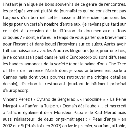
l’instant je n’ai que de bons souvenirs de ce genre de rencontres,
les préjugés venant plutôt de journalistes qui ne considèrent pas
toujours d’un bon œil cette masse indifférenciée que sont les
blogs pour un certain nombre d’entre eux. (je reviens plus tard sur
ce sujet à l’occasion de la diffusion du documentaire « Tous
critiques ? » dont je n’ai eu le temps de vous parler que brièvement
pour l’instant et dans lequel j’interviens sur ce sujet). Après avoir
fait connaissance avec les 6 autres blogueurs (que, pour une fois,
je ne connaissais pas) dans le hall d’Europacorp où sont diffusées
les bandes-annonces de la société (dont la palme d’or « The Tree
of life » de Terrence Malick dont je vous ai brièvement parlé à
Cannes mais dont vous pourrez retrouver ma critique détaillée
demain), direction le restaurant jouxtant le bâtiment principal
d’Europacorp.
Vincent Perez ( « Cyrano de Bergerac », « Indochine », « La Reine
Margot », « Fanfan la Tulipe », « Demain dès l’aube »… et mercredi
à l’affiche également de « Monsieur Papa » de Kad Merad mais
aussi réalisateur de deux longs-métrages : « Peau d’ange » en
2002 et « Si j’étais toi » en 2007) arrive le premier, souriant, affable,