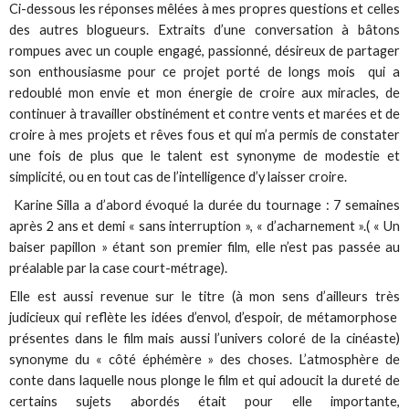
Ci-dessous les réponses mêlées à mes propres questions et celles
des autres blogueurs. Extraits d’une conversation à bâtons
rompues avec un couple engagé, passionné, désireux de partager
son enthousiasme pour ce projet porté de longs mois qui a
redoublé mon envie et mon énergie de croire aux miracles, de
continuer à travailler obstinément et contre vents et marées et de
croire à mes projets et rêves fous et qui m’a permis de constater
une fois de plus que le talent est synonyme de modestie et
simplicité, ou en tout cas de l’intelligence d’y laisser croire.
Karine Silla a d’abord évoqué la durée du tournage : 7 semaines
après 2 ans et demi « sans interruption », « d’acharnement ».( « Un
baiser papillon » étant son premier film, elle n’est pas passée au
préalable par la case court-métrage).
Elle est aussi revenue sur le titre (à mon sens d’ailleurs très
judicieux qui reflète les idées d’envol, d’espoir, de métamorphose
présentes dans le film mais aussi l’univers coloré de la cinéaste)
synonyme du « côté éphémère » des choses. L’atmosphère de
conte dans laquelle nous plonge le film et qui adoucit la dureté de
certains sujets abordés était pour elle importante,