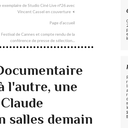
 exemplaire de Studio Ciné Live n°26 avec
Vincent Cassel en couverture
Page d'accueil
estival de Cannes et compte rendu de la
conférence de presse de sélection...
 Documentaire
à l'autre, une
 Claude
n salles demain