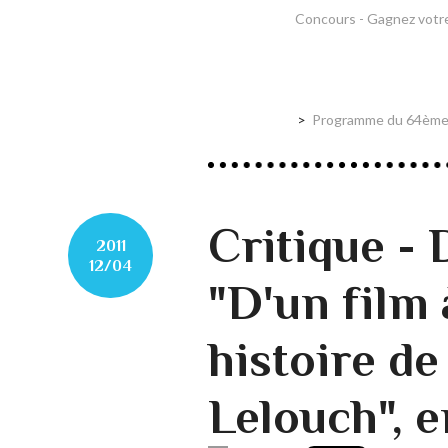
Concours - Gagnez votre
Programme du 64ème F
Critique -
2011
12/04
"D'un film 
histoire de
Lelouch", e