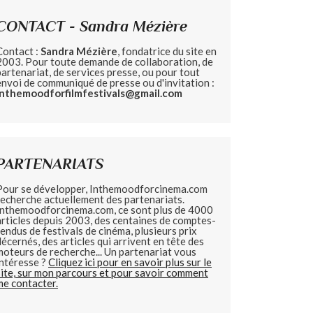
CONTACT - Sandra Mézière
Contact :
Sandra Mézière
, fondatrice du site en
2003. Pour toute demande de collaboration, de
partenariat, de services presse, ou pour tout
envoi de communiqué de presse ou d'invitation :
inthemoodforfilmfestivals@gmail.com
PARTENARIATS
Pour se développer, Inthemoodforcinema.com
recherche actuellement des partenariats.
Inthemoodforcinema.com, ce sont plus de 4000
articles depuis 2003, des centaines de comptes-
rendus de festivals de cinéma, plusieurs prix
décernés, des articles qui arrivent en tête des
moteurs de recherche... Un partenariat vous
intéresse ?
Cliquez ici pour en savoir plus sur le
site, sur mon parcours et pour savoir comment
me contacter.