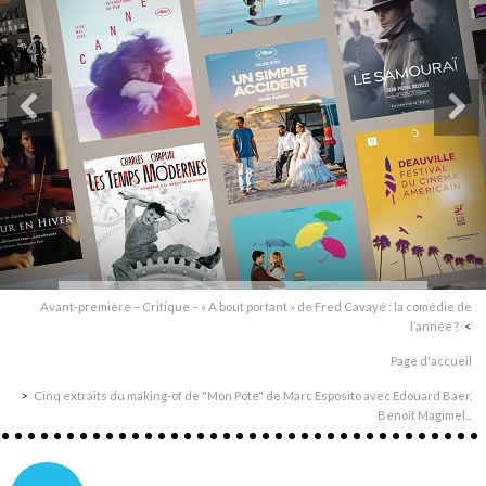
Avant-première – Critique – « A bout portant » de Fred Cavayé : la comédie de
l’année ?
Page d'accueil
Cinq extraits du making-of de "Mon Pote" de Marc Esposito avec Edouard Baer,
Benoît Magimel...