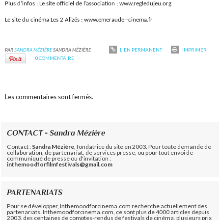
Plus d’infos : Le site officiel de l’association : www.regledujeu.org
Le site du cinéma Les 2 Alizés : www.emeraude-­‐cinema.fr
PAR
SANDRA MÉZIÈRE
SANDRA MÉZIÈRE
LIEN PERMANENT
IMPRIMER
0
COMMENTAIRE
Les commentaires sont fermés.
CONTACT - Sandra Mézière
Contact :
Sandra Mézière
, fondatrice du site en 2003. Pour toute demande de
collaboration, de partenariat, de services presse, ou pour tout envoi de
communiqué de presse ou d'invitation :
inthemoodforfilmfestivals@gmail.com
PARTENARIATS
Pour se développer, Inthemoodforcinema.com recherche actuellement des
partenariats. Inthemoodforcinema.com, ce sont plus de 4000 articles depuis
2003, des centaines de comptes-rendus de festivals de cinéma, plusieurs prix