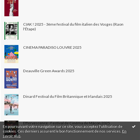
CIAK ! 2025 - 3ème festival du film italien des Vosges (Raon
l'Étape)
CINEMA PARADISO LOUVRE 2025
Deauville Green Awards 2025
Dinard Festival du Film Britannique et Irlandais 2025
Effervescence - Festival de Cinéma de Mâcon 2025
En poursuivant votre navigation sur ce site, vous acceptez l'utilisation de
cookies. Ces derniers assurent le bon fonctionnement de nos services.
En
savoir plus
.