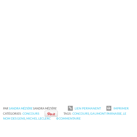
PAR
SANDRA MÉZIÈRE
SANDRA MÉZIÈRE
LIEN PERMANENT
IMPRIMER
CATÉGORIES :
CONCOURS
TAGS :
CONCOURS
,
GAUMONT PARNASSE
,
LE
NOM DES GENS
,
MICHEL LECLERC
0
COMMENTAIRE