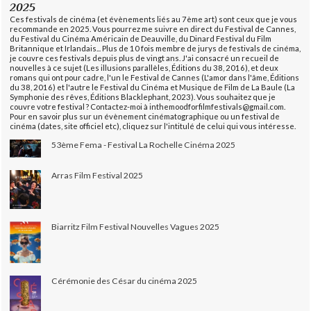
2025
Ces festivals de cinéma (et évènements liés au 7ème art) sont ceux que je vous
recommande en 2025. Vous pourrez me suivre en direct du Festival de Cannes,
du Festival du Cinéma Américain de Deauville, du Dinard Festival du Film
Britannique et Irlandais... Plus de 10 fois membre de jurys de festivals de cinéma,
je couvre ces festivals depuis plus de vingt ans. J'ai consacré un recueil de
nouvelles à ce sujet (Les illusions parallèles, Éditions du 38, 2016), et deux
romans qui ont pour cadre, l'un le Festival de Cannes (L'amor dans l'âme, Éditions
du 38, 2016) et l'autre le Festival du Cinéma et Musique de Film de La Baule (La
Symphonie des rêves, Éditions Blacklephant, 2023). Vous souhaitez que je
couvre votre festival ? Contactez-moi à inthemoodforfilmfestivals@gmail.com.
Pour en savoir plus sur un évènement cinématographique ou un festival de
cinéma (dates, site officiel etc), cliquez sur l'intitulé de celui qui vous intéresse.
53ème Fema - Festival La Rochelle Cinéma 2025
Arras Film Festival 2025
Biarritz Film Festival Nouvelles Vagues 2025
Cérémonie des César du cinéma 2025