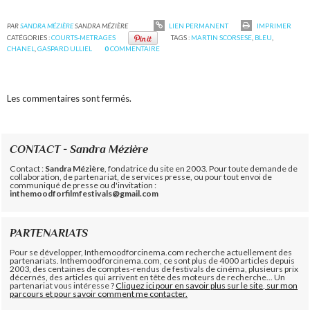
PAR
SANDRA MÉZIÈRE
SANDRA MÉZIÈRE
LIEN PERMANENT
IMPRIMER
CATÉGORIES :
COURTS-METRAGES
TAGS :
MARTIN SCORSESE
,
BLEU
,
CHANEL
,
GASPARD ULLIEL
0
COMMENTAIRE
Les commentaires sont fermés.
CONTACT - Sandra Mézière
Contact :
Sandra Mézière
, fondatrice du site en 2003. Pour toute demande de
collaboration, de partenariat, de services presse, ou pour tout envoi de
communiqué de presse ou d'invitation :
inthemoodforfilmfestivals@gmail.com
PARTENARIATS
Pour se développer, Inthemoodforcinema.com recherche actuellement des
partenariats. Inthemoodforcinema.com, ce sont plus de 4000 articles depuis
2003, des centaines de comptes-rendus de festivals de cinéma, plusieurs prix
décernés, des articles qui arrivent en tête des moteurs de recherche... Un
partenariat vous intéresse ?
Cliquez ici pour en savoir plus sur le site, sur mon
parcours et pour savoir comment me contacter.