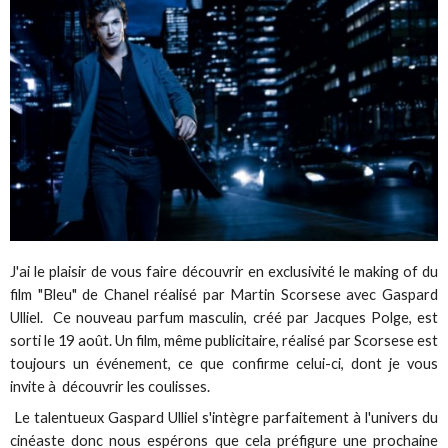
J'ai le plaisir de vous faire découvrir en exclusivité le making of du
film "Bleu" de Chanel réalisé par Martin Scorsese avec Gaspard
Ulliel. Ce nouveau parfum masculin, créé par Jacques Polge, est
sorti le 19 août. Un film, même publicitaire, réalisé par Scorsese est
toujours un événement, ce que confirme celui-ci, dont je vous
invite à découvrir les coulisses.
Le talentueux Gaspard Ulliel s'intègre parfaitement à l'univers du
cinéaste donc nous espérons que cela préfigure une prochaine