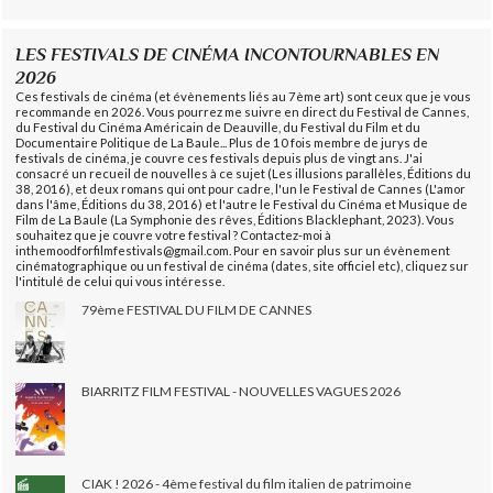
LES FESTIVALS DE CINÉMA INCONTOURNABLES EN
2026
Ces festivals de cinéma (et évènements liés au 7ème art) sont ceux que je vous
recommande en 2026. Vous pourrez me suivre en direct du Festival de Cannes,
du Festival du Cinéma Américain de Deauville, du Festival du Film et du
Documentaire Politique de La Baule... Plus de 10 fois membre de jurys de
festivals de cinéma, je couvre ces festivals depuis plus de vingt ans. J'ai
consacré un recueil de nouvelles à ce sujet (Les illusions parallèles, Éditions du
38, 2016), et deux romans qui ont pour cadre, l'un le Festival de Cannes (L'amor
dans l'âme, Éditions du 38, 2016) et l'autre le Festival du Cinéma et Musique de
Film de La Baule (La Symphonie des rêves, Éditions Blacklephant, 2023). Vous
souhaitez que je couvre votre festival ? Contactez-moi à
inthemoodforfilmfestivals@gmail.com. Pour en savoir plus sur un évènement
cinématographique ou un festival de cinéma (dates, site officiel etc), cliquez sur
l'intitulé de celui qui vous intéresse.
79ème FESTIVAL DU FILM DE CANNES
BIARRITZ FILM FESTIVAL - NOUVELLES VAGUES 2026
CIAK ! 2026 - 4ème festival du film italien de patrimoine