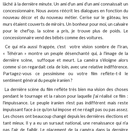
lâché à la dernière minute. Un ami d'un ami d'un ami connaissait un
concessionnaire. Nous avons réécrit les dialogues en fonction du
nouveau décor et du nouveau métier. Cerise sur le gâteau, les
murs étaient couverts de miroirs. Un bonheur pour moi, un calvaire
pour le chef'op. la scène a pris, je trouve plus de poids. Le
concessionnaire vend des bébés comme des voitures.
Ce qui m'a aussi frappée, c'est votre vision sombre de l'Iran,
« Téhéran » montre un peuple désenchanté qui, à l'image de la
dernière scène, suffoque et meurt. La caméra s'éloigne alors
comme si on regardait cela de loin, avec une relative indifférence.
Partagez-vous ce pessimisme ou votre film reflète-t-il le
sentiment général du peuple iranien ?
La dernière scène du film reflète très bien ma vision des choses
pendant le tournage et la raison pour laquelle j'ai réalisé ce film :
l'impuissance. Le peuple iranien n'est pas indifférent mais reste
impuissant face à ce qu'on lui impose et ne réagit pas ou pas assez.
Les choses ont beaucoup changé depuis les dernières élections et
tant mieux. Il y a eu un sursaut national, une renaissance qui n'a
pas l'air de faiblir. Le placement de la caméra dans la dernière