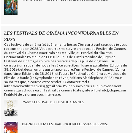
LES FESTIVALS DE CINÉMA INCONTOURNABLES EN
2026
Ces festivals de cinéma (et évènements liés au 7ème art) sont ceux que je vous
recommande en 2026. Vous pourrez me suivre en direct du Festival de Cannes,
du Festival du Cinéma Américain de Deauville, du Festival du Film et du
Documentaire Politique de La Baule... Plus de 10 fois membre de jurys de
festivals de cinéma, je couvre ces festivals depuis plus de vingt ans. J'ai
consacré un recueil de nouvelles à ce sujet (Les illusions parallèles, Éditions du
38, 2016), et deux romans qui ont pour cadre, l'un le Festival de Cannes (L'amor
dans l'âme, Éditions du 38, 2016) et l'autre le Festival du Cinéma et Musique de
Film de La Baule (La Symphonie des rêves, Éditions Blacklephant, 2023). Vous
souhaitez que je couvre votre festival ? Contactez-moi à
inthemoodforfilmfestivals@gmail.com. Pour en savoir plus sur un évènement
cinématographique ou un festival de cinéma (dates, site officiel etc), cliquez sur
l'intitulé de celui qui vous intéresse.
79ème FESTIVAL DU FILM DE CANNES
BIARRITZ FILM FESTIVAL - NOUVELLES VAGUES 2026