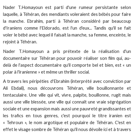
Nader T.Homayoun est parti d'une rumeur persistante selon
laquelle, à Téhéran, des mendiants voleraient des bébés pour faire
la manche. Ebrahim, parti à Téhéran considéré par beaucoup
d'Iraniens comme l'Eldorado, est l'un d'eux... Tandis qu'il se fait
voler le bébé avec lequel il faisait la manche, sa femme, enceinte, le
rejoint à Téhéran.
Nader T.Homayoun a pris prétexte de la réalisation d'un
documentaire sur Téhéran pour pouvoir réaliser son film qui, au-
delà de l'aspect documentaire qu'il comporte bel et bien, est « un
polar à l'iranienne » et même un thriller social.
A travers les péripéties d'Ebrahim (interprété avec conviction par
Ali Ebdali), nous découvrons Téhéran, ville bouillonnante et
tentaculaire. Une ville qui vit, vivre, palpite, bouillonne, rugit mais
aussi une ville blessée, une ville qui connaît une vraie ségrégation
sociale et une expansion mais aussi une pauvreté grandissantes et
les trafics en tous genres, c'est pourquoi le titre iranien est
« Tehroun », le nom argotique et populaire de Téhéran. C'est en
effet le visage sombre de Téhéran qu'il nous dévoile ici et à travers