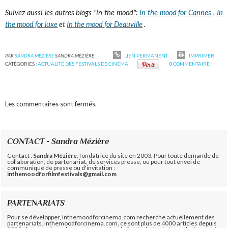
Suivez aussi les autres blogs "in the mood":
In the mood for Cannes
,
In
the mood for luxe
et
In the mood for Deauville
.
PAR
SANDRA MÉZIÈRE
SANDRA MÉZIÈRE
LIEN PERMANENT
IMPRIMER
CATÉGORIES :
ACTUALITÉ DES FESTIVALS DE CINÉMA
0
COMMENTAIRE
Les commentaires sont fermés.
CONTACT - Sandra Mézière
Contact :
Sandra Mézière
, fondatrice du site en 2003. Pour toute demande de
collaboration, de partenariat, de services presse, ou pour tout envoi de
communiqué de presse ou d'invitation :
inthemoodforfilmfestivals@gmail.com
PARTENARIATS
Pour se développer, Inthemoodforcinema.com recherche actuellement des
partenariats. Inthemoodforcinema.com, ce sont plus de 4000 articles depuis