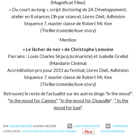
(Magnificat Films)
« Du court au long », script doctoring de 2A Développement,
atelier en 8 séances (3h par séance), Livres Dixit, Adhésion
Séquence 7, master classe de Robert Mc Kee
(Thriller/comédie/love story)
Mention
« Le lâcher de nez » de Christophe Lemoine
Parrains : Louis Charles Sirjacq (scénariste) et Isabelle Grellat
(Mandarin Cinéma)
Accréditation pro pour 2011 au festival, Livres Dixit, Adhésion
Séquence 7, master classe de Robert Mc Kee
(Thriller/comédie/love story)
Retrouvez le reste de l'actualité sur les autres blogs "in the mood":
"
In the mood for Cannes",
"
In the mood for Deauville
" ,
" In the
mood for luxe
".
PAR
SANDRA MÉZIÈRE
SANDRA MÉZIÈRE
LIEN PERMANENT
IMPRIMER
CATÉGORIES :
ACTUALITÉ DES FESTIVALS DE CINÉMA
0
COMMENTAIRE