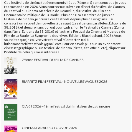
Ces festivals de cinéma (et évènements liés au 7ème art) sont ceux que je vous
recommande en 2026. Vous pourrez me suivre en direct du Festival de Cannes,
du Festival du Cinéma Américain de Deauville, du Festival du Film et du
Documentaire Politique de La Baule... Plus de 10 fois membre de jurys de
festivals de cinéma, je couvre ces festivals depuis plus de vingt ans. J'ai
consacré un recueil de nouvelles à ce sujet (Les illusions parallèles, Éditions du
38, 2016), et deux romans qui ont pour cadre, l'un le Festival de Cannes (L'amor
dans l'âme, Éditions du 38, 2016) et l'autre le Festival du Cinéma et Musique de
Film de La Baule (La Symphonie des rêves, Éditions Blacklephant, 2023). Vous
souhaitez que je couvre votre festival ? Contactez-moi à
inthemoodforfilmfestivals@gmail.com. Pour en savoir plus sur un évènement
cinématographique ou un festival de cinéma (dates, site officiel etc), cliquez sur
l'intitulé de celui qui vous intéresse.
79ème FESTIVAL DU FILM DE CANNES
BIARRITZ FILM FESTIVAL - NOUVELLES VAGUES 2026
CIAK ! 2026 - 4ème festival du film italien de patrimoine
CINEMA PARADISO LOUVRE 2026