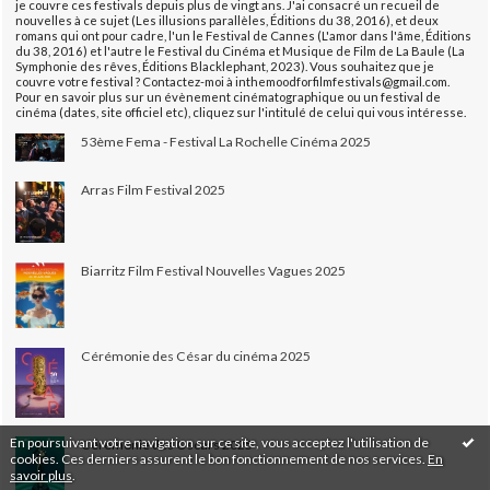
je couvre ces festivals depuis plus de vingt ans. J'ai consacré un recueil de
nouvelles à ce sujet (Les illusions parallèles, Éditions du 38, 2016), et deux
romans qui ont pour cadre, l'un le Festival de Cannes (L'amor dans l'âme, Éditions
du 38, 2016) et l'autre le Festival du Cinéma et Musique de Film de La Baule (La
Symphonie des rêves, Éditions Blacklephant, 2023). Vous souhaitez que je
couvre votre festival ? Contactez-moi à inthemoodforfilmfestivals@gmail.com.
Pour en savoir plus sur un évènement cinématographique ou un festival de
cinéma (dates, site officiel etc), cliquez sur l'intitulé de celui qui vous intéresse.
53ème Fema - Festival La Rochelle Cinéma 2025
Arras Film Festival 2025
Biarritz Film Festival Nouvelles Vagues 2025
Cérémonie des César du cinéma 2025
En poursuivant votre navigation sur ce site, vous acceptez l'utilisation de
Cérémonie des Oscars 2025
cookies. Ces derniers assurent le bon fonctionnement de nos services.
En
savoir plus
.