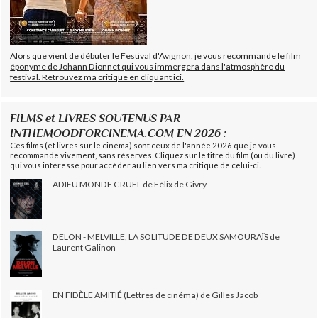
Alors que vient de débuter le Festival d'Avignon, je vous recommande le film
éponyme de Johann Dionnet qui vous immergera dans l'atmosphère du
festival. Retrouvez ma critique en cliquant ici.
FILMS et LIVRES SOUTENUS PAR
INTHEMOODFORCINEMA.COM EN 2026 :
Ces films (et livres sur le cinéma) sont ceux de l'année 2026 que je vous
recommande vivement, sans réserves. Cliquez sur le titre du film (ou du livre)
qui vous intéresse pour accéder au lien vers ma critique de celui-ci.
ADIEU MONDE CRUEL de Félix de Givry
DELON - MELVILLE, LA SOLITUDE DE DEUX SAMOURAÏS de
Laurent Galinon
EN FIDÈLE AMITIÉ (Lettres de cinéma) de Gilles Jacob