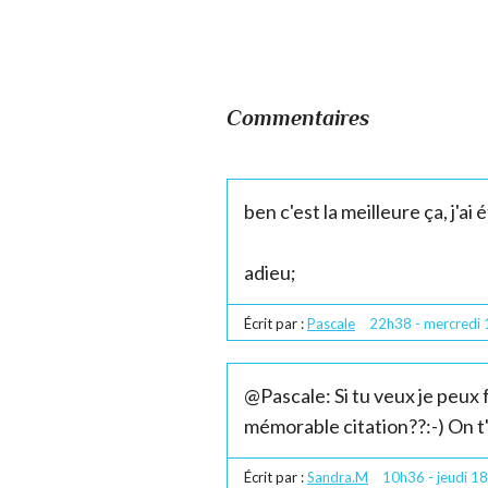
Commentaires
ben c'est la meilleure ça, j'a
adieu;
Écrit par :
Pascale
22h38
-
mercredi 
@Pascale: Si tu veux je peux f
mémorable citation??:-) On t'
Écrit par :
Sandra.M
10h36
-
jeudi 18