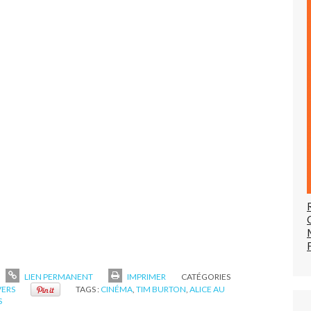
LIEN PERMANENT
IMPRIMER
CATÉGORIES
VERS
TAGS :
CINÉMA
,
TIM BURTON
,
ALICE AU
S