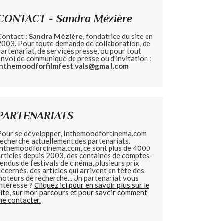
CONTACT - Sandra Mézière
Contact :
Sandra Mézière
, fondatrice du site en
2003. Pour toute demande de collaboration, de
partenariat, de services presse, ou pour tout
envoi de communiqué de presse ou d'invitation :
inthemoodforfilmfestivals@gmail.com
PARTENARIATS
Pour se développer, Inthemoodforcinema.com
recherche actuellement des partenariats.
Inthemoodforcinema.com, ce sont plus de 4000
articles depuis 2003, des centaines de comptes-
rendus de festivals de cinéma, plusieurs prix
décernés, des articles qui arrivent en tête des
moteurs de recherche... Un partenariat vous
intéresse ?
Cliquez ici pour en savoir plus sur le
site, sur mon parcours et pour savoir comment
me contacter.