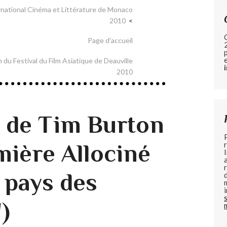
rnational Cinéma et Littérature de Monaco
2010
Page d'accueil
 du Festival du Film Asiatique de Deauville
2010
 de Tim Burton
mière Allociné
u pays des
)