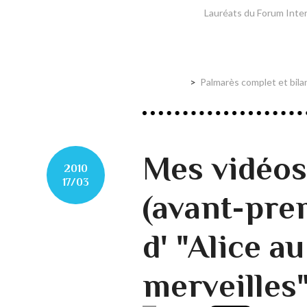
Lauréats du Forum Inte
Palmarès complet et bilan
Mes vidéos
2010
17/03
(avant-pre
d' "Alice a
merveilles"