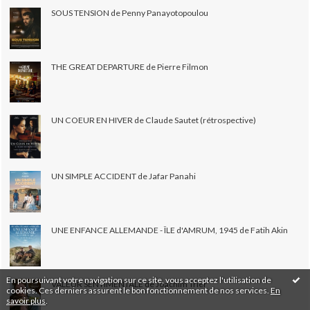
SOUS TENSION de Penny Panayotopoulou
THE GREAT DEPARTURE de Pierre Filmon
UN COEUR EN HIVER de Claude Sautet (rétrospective)
UN SIMPLE ACCIDENT de Jafar Panahi
UNE ENFANCE ALLEMANDE - ÎLE d'AMRUM, 1945 de Fatih Akin
En poursuivant votre navigation sur ce site, vous acceptez l'utilisation de
VALEUR SENTIMENTALE de Joachim Trier
cookies. Ces derniers assurent le bon fonctionnement de nos services.
En
savoir plus
.