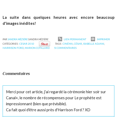
La suite dans quelques heures avec encore beaucoup
d'images inédites!
PAR
SANDRA MÉZIÈRE
SANDRA MÉZIÈRE
LIEN PERMANENT
IMPRIMER
CATÉGORIES :
CESAR 2010
TAGS :
CINÉMA
,
CÉSAR
,
ISABELLE ADJANI
,
HARRISON FORD
,
MARION COTILLARD
5
COMMENTAIRES
Commentaires
Merci pour cet article, j'ai regardé la cérémonie hier soir sur
Canal+, le nombre de récompenses pour Le prophète est
impressionnant (bien que prévisible).
Ca fait quoi d'être aussi près d'Harrison Ford ? XD