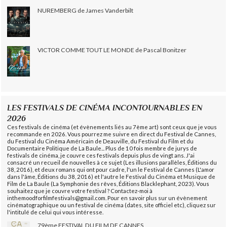
NUREMBERG de James Vanderbilt
VICTOR COMME TOUT LE MONDE de Pascal Bonitzer
LES FESTIVALS DE CINÉMA INCONTOURNABLES EN
2026
Ces festivals de cinéma (et évènements liés au 7ème art) sont ceux que je vous
recommande en 2026. Vous pourrez me suivre en direct du Festival de Cannes,
du Festival du Cinéma Américain de Deauville, du Festival du Film et du
Documentaire Politique de La Baule... Plus de 10 fois membre de jurys de
festivals de cinéma, je couvre ces festivals depuis plus de vingt ans. J'ai
consacré un recueil de nouvelles à ce sujet (Les illusions parallèles, Éditions du
38, 2016), et deux romans qui ont pour cadre, l'un le Festival de Cannes (L'amor
dans l'âme, Éditions du 38, 2016) et l'autre le Festival du Cinéma et Musique de
Film de La Baule (La Symphonie des rêves, Éditions Blacklephant, 2023). Vous
souhaitez que je couvre votre festival ? Contactez-moi à
inthemoodforfilmfestivals@gmail.com. Pour en savoir plus sur un évènement
cinématographique ou un festival de cinéma (dates, site officiel etc), cliquez sur
l'intitulé de celui qui vous intéresse.
79ème FESTIVAL DU FILM DE CANNES