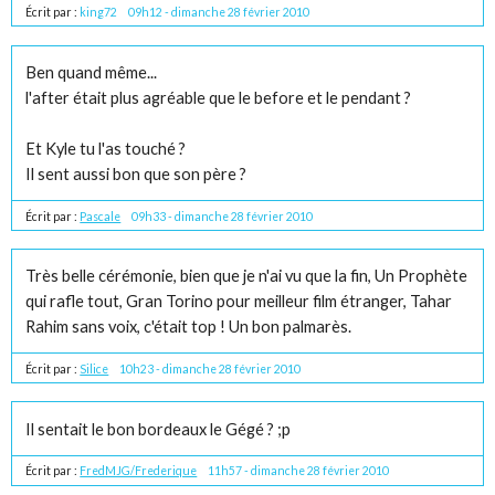
Écrit par :
king72
09h12
-
dimanche 28
février 2010
Ben quand même...
l'after était plus agréable que le before et le pendant ?
Et Kyle tu l'as touché ?
Il sent aussi bon que son père ?
Écrit par :
Pascale
09h33
-
dimanche 28
février 2010
Très belle cérémonie, bien que je n'ai vu que la fin, Un Prophète
qui rafle tout, Gran Torino pour meilleur film étranger, Tahar
Rahim sans voix, c'était top ! Un bon palmarès.
Écrit par :
Silice
10h23
-
dimanche 28
février 2010
Il sentait le bon bordeaux le Gégé ? ;p
Écrit par :
FredMJG/Frederique
11h57
-
dimanche 28
février 2010