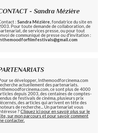
CONTACT - Sandra Mézière
Contact :
Sandra Mézière
, fondatrice du site en
2003. Pour toute demande de collaboration, de
partenariat, de services presse, ou pour tout
envoi de communiqué de presse ou d'invitation :
inthemoodforfilmfestivals@gmail.com
PARTENARIATS
Pour se développer, Inthemoodforcinema.com
recherche actuellement des partenariats.
Inthemoodforcinema.com, ce sont plus de 4000
articles depuis 2003, des centaines de comptes-
rendus de festivals de cinéma, plusieurs prix
décernés, des articles qui arrivent en tête des
moteurs de recherche... Un partenariat vous
intéresse ?
Cliquez ici pour en savoir plus sur le
site, sur mon parcours et pour savoir comment
me contacter.