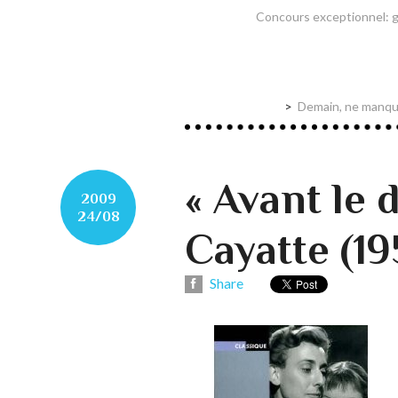
Concours exceptionnel: g
Demain, ne manqu
« Avant le 
2009
24/08
Cayatte (19
Share