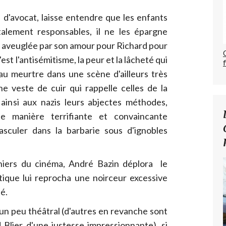
e d'avocat, laisse entendre que les enfants
alement responsables, il ne les épargne
st aveuglée par son amour pour Richard pour
c'est l'antisémitisme, la peur et la lâcheté qui
au meurtre dans une scène d'ailleurs très
ne veste de cuir qui rappelle celles de la
insi aux nazis leurs abjectes méthodes,
e manière terrifiante et convaincante
sculer dans la barbarie sous d'ignobles
ahiers du cinéma, André Bazin déplora le
itique lui reprocha une noirceur excessive
é.
s un peu théâtral (d'autres en revanche sont
lier d'une justesse impressionnante), si