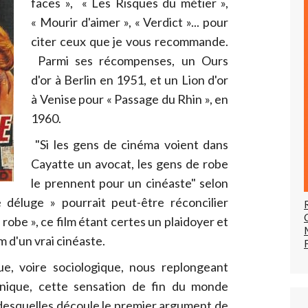
faces », « Les Risques du métier »,
« Mourir d'aimer », « Verdict »... pour
citer ceux que je vous recommande.
Parmi ses récompenses, un Ours
d'or à Berlin en 1951, et un Lion d'or
à Venise pour « Passage du Rhin », en
1960.
"Si les gens de cinéma voient dans
Cayatte un avocat, les gens de robe
le prennent pour un cinéaste" selon
e déluge » pourrait peut-être réconcilier
 robe », ce film étant certes un plaidoyer et
lm d'un vrai cinéaste.
que, voire sociologique, nous replongeant
anique, cette sensation de fin du monde
, desquelles découle le premier argument de