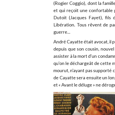
(Rogier Coggio), dont la famil
et qui reçoit une confortable
Dutoit (Jacques Fayet), fils
Libération. Tous rêvent de pa
guerre...
André Cayatte était avocat, il 
depuis que son cousin, nouvel
assister à la mort d'un condamn
qu'on le déchargeât de cette mi
mourut, n'ayant pas supporté c
de Cayatte sera ensuite un long
et « Avant le déluge » ne déroge