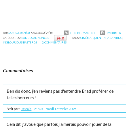
PAR
SANDRA MÉZIÈRE
SANDRA MÉZIÈRE
LIEN PERMANENT
IMPRIMER
CATÉGORIES :
BANDES ANNONCES
TAGS :
CINÉMA
,
QUENTIN TARANTINO
,
INGLOURIOUS BASTERDS
2
COMMENTAIRES
Commentaires
Ben dis donc, j'en reviens pas d'entendre Brad proférer de
telles horreurs !
Écrit par :
Pascale
21h25
-
mardi 17
février 2009
Cela dit, j'avoue que parfois j'aimerais pouvoir jouer de la