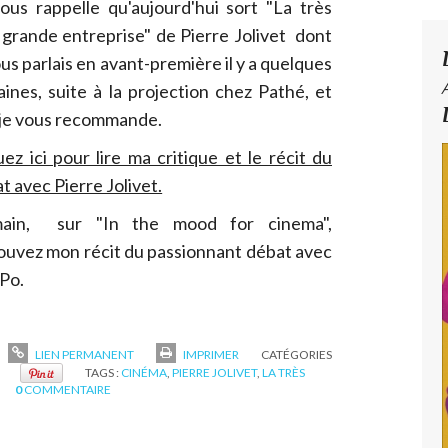
ous rappelle qu'aujourd'hui sort "La très
 grande entreprise" de Pierre Jolivet dont
ous parlais en avant-première il y a quelques
ines, suite à la projection chez Pathé, et
je vous recommande.
uez ici pour lire ma critique et le récit du
t avec Pierre Jolivet.
ain, sur "In the mood for cinema",
ouvez mon récit du passionnant débat avec
Po.
LIEN PERMANENT
IMPRIMER
CATÉGORIES
TAGS :
CINÉMA
,
PIERRE JOLIVET
,
LA TRÈS
0
COMMENTAIRE