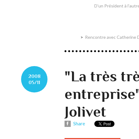
D’un Président à l’autre
Rencontre avec Catherine D
"La très tr
2008
05/11
entreprise"
Jolivet
Share