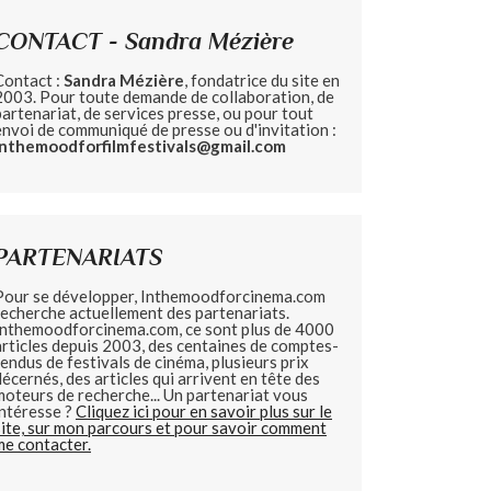
CONTACT - Sandra Mézière
Contact :
Sandra Mézière
, fondatrice du site en
2003. Pour toute demande de collaboration, de
partenariat, de services presse, ou pour tout
envoi de communiqué de presse ou d'invitation :
inthemoodforfilmfestivals@gmail.com
PARTENARIATS
Pour se développer, Inthemoodforcinema.com
recherche actuellement des partenariats.
Inthemoodforcinema.com, ce sont plus de 4000
articles depuis 2003, des centaines de comptes-
rendus de festivals de cinéma, plusieurs prix
décernés, des articles qui arrivent en tête des
moteurs de recherche... Un partenariat vous
intéresse ?
Cliquez ici pour en savoir plus sur le
site, sur mon parcours et pour savoir comment
me contacter.