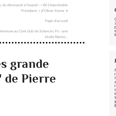
, du désespoir à l’espoir : « W. L’improbable
Président. » d’Oliver Stone
Page d'accueil
eneuve au Ciné club de Sciences Po : une
étoile filante…
ès grande
 de Pierre