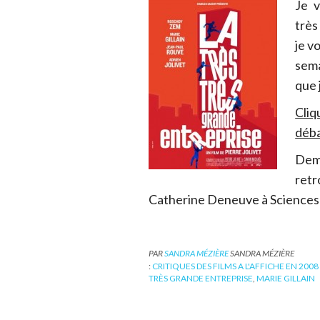
Je v
très
je v
sema
que 
Cliq
déba
Dem
retr
Catherine Deneuve à Sciences
PAR
SANDRA MÉZIÈRE
SANDRA MÉZIÈRE
:
CRITIQUES DES FILMS A L'AFFICHE EN 2008
TRÈS GRANDE ENTREPRISE
,
MARIE GILLAIN