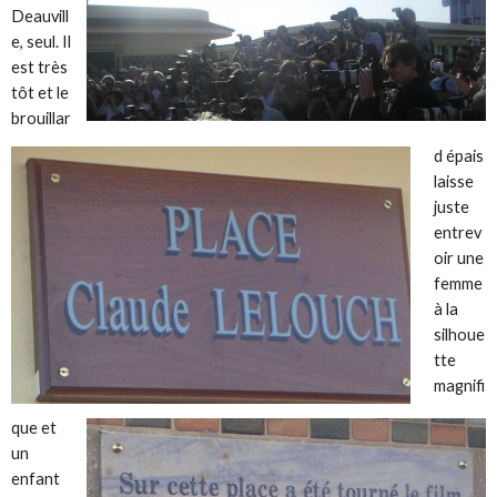
Deauvill
e, seul. Il
est très
tôt et le
brouillar
d épais
laisse
juste
entrev
oir une
femme
à la
silhoue
tte
magnifi
que et
un
enfant