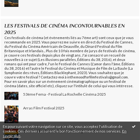
LES FESTIVALS DE CINÉMA INCONTOURNABLES EN
2025
Ces festivals de cinéma (et évènements liés au 7ème art) sont ceux que je vous
recommande en 2025. Vous pourrez me suivre en direct du Festival de Cannes,
du Festival du Cinéma Américain de Deauville, du Dinard Festival du Film
Britannique et Irlandais... Plus de 10 fois membre de jurys de festivals de cinéma,
je couvre ces festivals depuis plus de vingt ans. J'ai consacré un recueil de
nouvelles à ce sujet (Les illusions parallèles, Éditions du 38, 2016), et deux
romans qui ont pour cadre, l'un le Festival de Cannes (L'amor dans l'âme, Éditions
du 38, 2016) et l'autre le Festival du Cinéma et Musique de Film de La Baule (La
Symphonie des rêves, Éditions Blacklephant, 2023). Vous souhaitez que je
couvre votre festival ? Contactez-moi à inthemoodforfilmfestivals@gmail.com.
Pour en savoir plus sur un évènement cinématographique ou un festival de
cinéma (dates, site officiel etc), cliquez sur l'intitulé de celui qui vous intéresse.
53ème Fema - Festival La Rochelle Cinéma 2025
Arras Film Festival 2025
En poursuivant votre navigation sur ce site, vous acceptez l'utilisation de
cookies. Ces derniers assurent le bon fonctionnement de nos services.
En
Biarritz Film Festival Nouvelles Vagues 2025
savoir plus
.