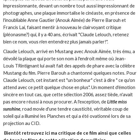
impressionnante, devant un nombre tout aussi impressionnant de
photographes, une plaque immortalise le cinéaste, en présence de
l'inoubliable Anne Gautier (Anouk Aimée) de Pierre Barouh et
Francis Lai, faisant mentir à nouveau le clairvoyant critique
(pléonasme?) qui, il y a 40 ans, écrivait "Claude Lelouch, retenez
bien ce nom, vous n'en entendrez plus jamais parler!".
Claude Lelouch, arrivé en Mustang avec Anouk Aimée, très ému, a
dévoilé la plaque qui porte son nom à l'endroit même où Jean-
Louis TRintignant lui avait fait des appels de phare avec la célèbre
Mustang du film. Pierre Barouh a chantonné quelques notes. Pour
Claude Lelouch, cet instant est "un bonheur" c'est à dire " ce qu'on
attend avec ce petit quelque chose en plus". Un moment d'émotion
sincère en tout cas, que cette sélection 2006, assez tiède, n'avait
pas encore réussi à nous procurer. A l'exception, de
Little miss
sunshine
, road movie d'une tendre causticité, véritable coup de
soleil qui a illuminé les Planches et qui a été ovationné lors de sa
projection au CID.
Bientôt retrouvez ici ma critique de ce film ainsi que celles