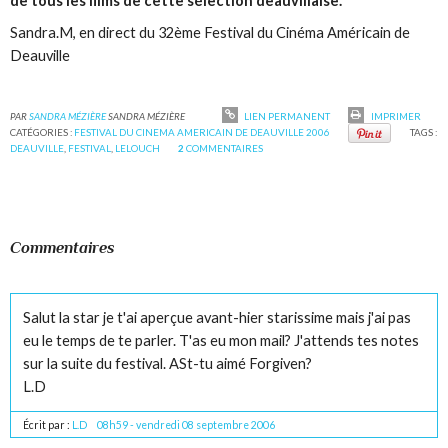
de tous les films de cette sélection deauvillaise.
Sandra.M, en direct du 32ème Festival du Cinéma Américain de
Deauville
PAR
SANDRA MÉZIÈRE
SANDRA MÉZIÈRE
LIEN PERMANENT
IMPRIMER
CATÉGORIES :
FESTIVAL DU CINEMA AMERICAIN DE DEAUVILLE 2006
TAGS :
DEAUVILLE
,
FESTIVAL
,
LELOUCH
2
COMMENTAIRES
Commentaires
Salut la star je t'ai aperçue avant-hier starissime mais j'ai pas
eu le temps de te parler. T'as eu mon mail? J'attends tes notes
sur la suite du festival. ASt-tu aimé Forgiven?
L.D
Écrit par :
L.D
08h59
-
vendredi 08
septembre 2006