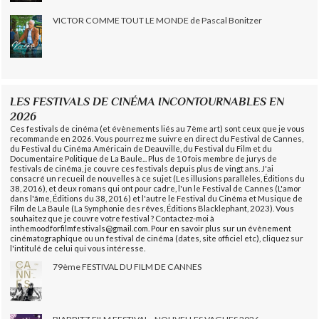
VICTOR COMME TOUT LE MONDE de Pascal Bonitzer
LES FESTIVALS DE CINÉMA INCONTOURNABLES EN
2026
Ces festivals de cinéma (et évènements liés au 7ème art) sont ceux que je vous
recommande en 2026. Vous pourrez me suivre en direct du Festival de Cannes,
du Festival du Cinéma Américain de Deauville, du Festival du Film et du
Documentaire Politique de La Baule... Plus de 10 fois membre de jurys de
festivals de cinéma, je couvre ces festivals depuis plus de vingt ans. J'ai
consacré un recueil de nouvelles à ce sujet (Les illusions parallèles, Éditions du
38, 2016), et deux romans qui ont pour cadre, l'un le Festival de Cannes (L'amor
dans l'âme, Éditions du 38, 2016) et l'autre le Festival du Cinéma et Musique de
Film de La Baule (La Symphonie des rêves, Éditions Blacklephant, 2023). Vous
souhaitez que je couvre votre festival ? Contactez-moi à
inthemoodforfilmfestivals@gmail.com. Pour en savoir plus sur un évènement
cinématographique ou un festival de cinéma (dates, site officiel etc), cliquez sur
l'intitulé de celui qui vous intéresse.
79ème FESTIVAL DU FILM DE CANNES