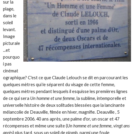
sur la
plage,
dans le
soleil
levant.
Image
picturale
...et
pourquo
i pas
cinémat
ographique? C'est ce que Claude Lelouch se dit en parcourant les
quelques mètres qui le séparent du visage de cette femme,
quelques mètres pendant lesquels il esquisse les premières lignes
de ce qui sera
Un homme et une femme,
la sublime, intemporelle et
universelle histoire de deux solitudes blessées que la lancinante
mélancolie de Deauville, filmée en hiver, magnifie. Deauville , 5
septembre 2006. 40 ans après, une palme d'or, un oscar et 47
récompenses et même une suite (
Un homme et une femme, vingt ans
après
) plus tard, sous un soleil de plomb, parmi une foule