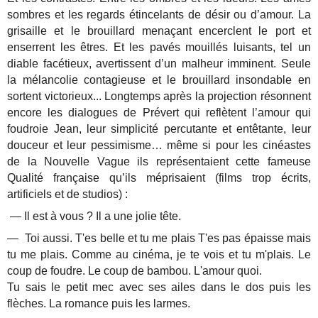
sombres et les regards étincelants de désir ou d’amour. La
grisaille et le brouillard menaçant encerclent le port et
enserrent les êtres. Et les pavés mouillés luisants, tel un
diable facétieux, avertissent d’un malheur imminent. Seule
la mélancolie contagieuse et le brouillard insondable en
sortent victorieux... Longtemps après la projection résonnent
encore les dialogues de Prévert qui reflètent l’amour qui
foudroie Jean, leur simplicité percutante et entêtante, leur
douceur et leur pessimisme… même si pour les cinéastes
de la Nouvelle Vague ils représentaient cette fameuse
Qualité française qu’ils méprisaient (films trop écrits,
artificiels et de studios) :
— Il est à vous ? Il a une jolie tête.
— Toi aussi. T'es belle et tu me plais T'es pas épaisse mais
tu me plais. Comme au cinéma, je te vois et tu m'plais. Le
coup de foudre. Le coup de bambou. L'amour quoi.
Tu sais le petit mec avec ses ailes dans le dos puis les
flèches. La romance puis les larmes.