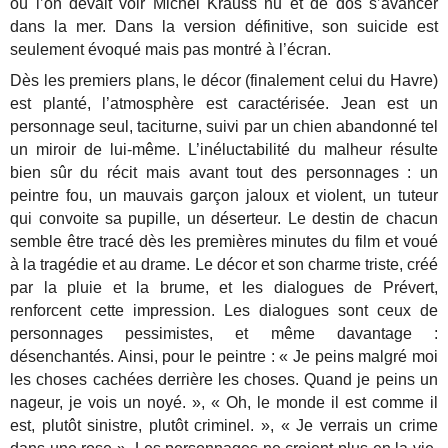
où l’on devait voir Michel Krauss nu et de dos s’avancer
dans la mer. Dans la version définitive, son suicide est
seulement évoqué mais pas montré à l’écran.
Dès les premiers plans, le décor (finalement celui du Havre)
est planté, l’atmosphère est caractérisée. Jean est un
personnage seul, taciturne, suivi par un chien abandonné tel
un miroir de lui-même. L’inéluctabilité du malheur résulte
bien sûr du récit mais avant tout des personnages : un
peintre fou, un mauvais garçon jaloux et violent, un tuteur
qui convoite sa pupille, un déserteur. Le destin de chacun
semble être tracé dès les premières minutes du film et voué
à la tragédie et au drame. Le décor et son charme triste, créé
par la pluie et la brume, et les dialogues de Prévert,
renforcent cette impression. Les dialogues sont ceux de
personnages pessimistes, et même davantage :
désenchantés. Ainsi, pour le peintre : « Je peins malgré moi
les choses cachées derrière les choses. Quand je peins un
nageur, je vois un noyé. », « Oh, le monde il est comme il
est, plutôt sinistre, plutôt criminel. », « Je verrais un crime