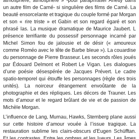
atmosphère, atmosphère » -pour paraphraser Arletty dans
un autre film de Carné- si singulière des films de Carné. La
beauté ensorcelante et tragique du couple formé par Morgan
et son « rire triste » et Gabin et son regard égaré et son
phrasé las. La musique dramatique de Maurice Jaubert. L
présence terrifiante du possessif personnage incarné par
Michel Simon fou de jalousie et de désir (« amoureux
comme Roméo avec le tête de Barbe bleue »). La couardise
du personnage de Pierre Brasseur. Les seconds rôles joués
par Édouard Delmont et Robert Le Vigan. Les dialogues
d’une poésie désespérée de Jacques Prévert. Le cadre
spatio-temporel qui étouffe les personnages (règle des trois
unités). La noirceur étrangement envoûtante de la
photographie et des répliques. Les décors de Trauner. Les
mots d’amour et le regard brûlant de vie et de passion de
Michèle Morgan.
L’influence de Lang, Murnau, Hawks, Sternberg plane aussi
sur cette histoire d’amour vouée à l’issue tragique. La
restauration sublime les clairs-obscurs d'Eugen Schüfftan.
Et les contrastes. Entre les ombres et les lueurs. Les âmes