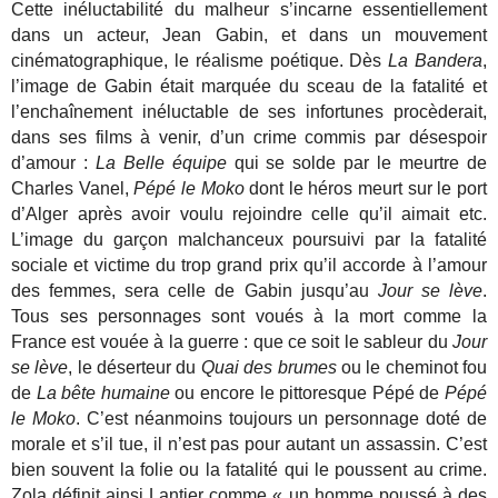
Cette inéluctabilité du malheur s’incarne essentiellement
dans un acteur, Jean Gabin, et dans un mouvement
cinématographique, le réalisme poétique. Dès
La Bandera
,
l’image de Gabin était marquée du sceau de la fatalité et
l’enchaînement inéluctable de ses infortunes procèderait,
dans ses films à venir, d’un crime commis par désespoir
d’amour :
La Belle équipe
qui se solde par le meurtre de
Charles Vanel,
Pépé le Moko
dont le héros meurt sur le port
d’Alger après avoir voulu rejoindre celle qu’il aimait etc.
L’image du garçon malchanceux poursuivi par la fatalité
sociale et victime du trop grand prix qu’il accorde à l’amour
des femmes, sera celle de Gabin jusqu’au
Jour se lève
.
Tous ses personnages sont voués à la mort comme la
France est vouée à la guerre : que ce soit le sableur du
Jour
se lève
, le déserteur du
Quai des brumes
ou le cheminot fou
de
La bête humaine
ou encore le pittoresque Pépé de
Pépé
le Moko
. C’est néanmoins toujours un personnage doté de
morale et s’il tue, il n’est pas pour autant un assassin. C’est
bien souvent la folie ou la fatalité qui le poussent au crime.
Zola définit ainsi Lantier comme « un homme poussé à des