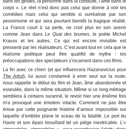
dans les gestes, la personne dans la conduite, l’âme dans le
corps ». Le réel n’est donc pas celui que donne à voir les
comédies mais celui qui semble si surréaliste par son
pessimisme et qui sera pourtant bientôt la tragique réalité.
La France court à sa perte, ne croit plus en son avenir
comme Jean dans
Le Quai des brumes
, le poète Michel
Krauss et les autres. Ce qui est encore invisible est
pressenti par les réalisateurs. C’est avant tout en cela que le
réalisme poétique peut être qualifié de mythe : les
préoccupations des spectateurs s’incarnent dans ces films.
La fin avec ce chien (et qui influencera Hazanavicius pour
The Artist
)
, lui aussi condamné à errer seul sur la route,
nous rappelle le début du film et Jean, âme abandonnée et
esseulée, dans la même situation. Même si ce long-métrage
semblera à certains suranné, le revoir hier une énième fois
m'a provoqué une émotion intacte. Comment ne pas être
émue par cette poignante histoire d’amour impossible sur
laquelle d’emblée plane le sceau de la fatalité. Le port du
Havre et son épais brouillard tel un piège inextricable. L’«