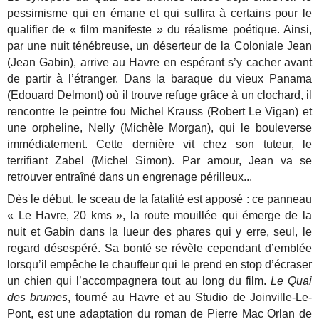
pessimisme qui en émane et qui suffira à certains pour le
qualifier de « film manifeste » du réalisme poétique. Ainsi,
par une nuit ténébreuse, un déserteur de la Coloniale Jean
(Jean Gabin), arrive au Havre en espérant s’y cacher avant
de partir à l’étranger. Dans la baraque du vieux Panama
(Edouard Delmont) où il trouve refuge grâce à un clochard, il
rencontre le peintre fou Michel Krauss (Robert Le Vigan) et
une orpheline, Nelly (Michèle Morgan), qui le bouleverse
immédiatement. Cette dernière vit chez son tuteur, le
terrifiant Zabel (Michel Simon). Par amour, Jean va se
retrouver entraîné dans un engrenage périlleux...
Dès le début, le sceau de la fatalité est apposé : ce panneau
« Le Havre, 20 kms », la route mouillée qui émerge de la
nuit et Gabin dans la lueur des phares qui y erre, seul, le
regard désespéré. Sa bonté se révèle cependant d’emblée
lorsqu’il empêche le chauffeur qui le prend en stop d’écraser
un chien qui l’accompagnera tout au long du film.
Le Quai
des brumes
, tourné au Havre et au Studio de Joinville-Le-
Pont, est une adaptation du roman de Pierre Mac Orlan de