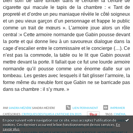
bien soin de faire tomber dans le cendrier la cendre de
cigarette qui macule le tapis de la chambre : « Tant de
propreté et d’ordre un peu maniaque révèle le côté soigneux
et un peu vieux garçon d’un personnage et frappe le public
comme un trait de mœurs ». L’armoire joue alors un rôle
central :« Cette armoire normande que Gabin pousse devant
la porte et qui donne lieu à un savoureux dialogue dans la
cage d’escalier entre le commissaire et le concierge (…). Ce
n’est pas la commode, la table ou le lit que Gabin pouvait
mettre devant la porte. Il fallait que ce fut une lourde armoire
normande qu’il pousse comme une énorme dalle sur un
tombeau. Les gestes avec lesquels il fait glisser l’armoire, la
forme même du meuble font que Gabin ne se barricade pas
dans sa chambre : il s’y mure. »
PAR
SANDRA MÉZIÈRE
SANDRA MÉZIÈRE
LIEN PERMANENT
IMPRIMER
CATÉGORIES :
CRITIQUES DES FILMS A L'AFFICHE EN 2025
TAGS :
CINÉMA
,
En poursuivant votre navigation sur ce site, vous acceptez l'utilisation de
CRITIQUE
,
FILM
,
LE QUAI DES BRUMES
,
MARCEL CARNÉ
,
CRITIQUE LE QUAI DES BRUMES DE
cookies. Ces derniers assurent le bon fonctionnement de nos services.
En
MARCEL CARNÉ
,
CARLOTTA FILMS
,
CHANEL
,
STUDIOCANAL
,
LA CINÉMATHÈQUE
savoir plus
.
FRANÇAISE
,
JEAN GABIN
,
MICHÈLE MORGAN
,
RÉALISME POÉTIQUE
,
JACQUES PRÉVERT
,
LE