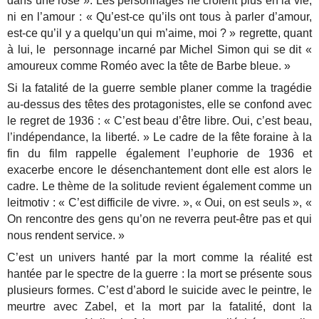
dans une rose ». Les personnages ne croient plus en la vie,
ni en l’amour : « Qu’est-ce qu’ils ont tous à parler d’amour,
est-ce qu’il y a quelqu’un qui m’aime, moi ? » regrette, quant
à lui, le personnage incarné par Michel Simon qui se dit «
amoureux comme Roméo avec la tête de Barbe bleue. »
Si la fatalité de la guerre semble planer comme la tragédie
au-dessus des têtes des protagonistes, elle se confond avec
le regret de 1936 : « C’est beau d’être libre. Oui, c’est beau,
l’indépendance, la liberté. » Le cadre de la fête foraine à la
fin du film rappelle également l’euphorie de 1936 et
exacerbe encore le désenchantement dont elle est alors le
cadre. Le thème de la solitude revient également comme un
leitmotiv : « C’est difficile de vivre. », « Oui, on est seuls », «
On rencontre des gens qu’on ne reverra peut-être pas et qui
nous rendent service. »
C’est un univers hanté par la mort comme la réalité est
hantée par le spectre de la guerre : la mort se présente sous
plusieurs formes. C’est d’abord le suicide avec le peintre, le
meurtre avec Zabel, et la mort par la fatalité, dont la