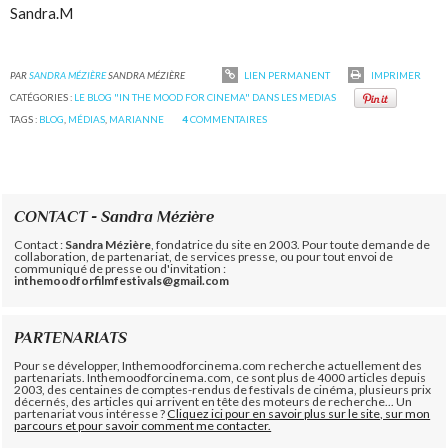
Sandra.M
PAR
SANDRA MÉZIÈRE
SANDRA MÉZIÈRE
LIEN PERMANENT
IMPRIMER
CATÉGORIES :
LE BLOG "IN THE MOOD FOR CINEMA" DANS LES MEDIAS
TAGS :
BLOG
,
MÉDIAS
,
MARIANNE
4
COMMENTAIRES
CONTACT - Sandra Mézière
Contact :
Sandra Mézière
, fondatrice du site en 2003. Pour toute demande de
collaboration, de partenariat, de services presse, ou pour tout envoi de
communiqué de presse ou d'invitation :
inthemoodforfilmfestivals@gmail.com
PARTENARIATS
Pour se développer, Inthemoodforcinema.com recherche actuellement des
partenariats. Inthemoodforcinema.com, ce sont plus de 4000 articles depuis
2003, des centaines de comptes-rendus de festivals de cinéma, plusieurs prix
décernés, des articles qui arrivent en tête des moteurs de recherche... Un
partenariat vous intéresse ?
Cliquez ici pour en savoir plus sur le site, sur mon
parcours et pour savoir comment me contacter.