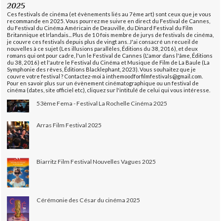
2025
Ces festivals de cinéma (et évènements liés au 7ème art) sont ceux que je vous
recommande en 2025. Vous pourrez me suivre en direct du Festival de Cannes,
du Festival du Cinéma Américain de Deauville, du Dinard Festival du Film
Britannique et Irlandais... Plus de 10 fois membre de jurys de festivals de cinéma,
je couvre ces festivals depuis plus de vingt ans. J'ai consacré un recueil de
nouvelles à ce sujet (Les illusions parallèles, Éditions du 38, 2016), et deux
romans qui ont pour cadre, l'un le Festival de Cannes (L'amor dans l'âme, Éditions
du 38, 2016) et l'autre le Festival du Cinéma et Musique de Film de La Baule (La
Symphonie des rêves, Éditions Blacklephant, 2023). Vous souhaitez que je
couvre votre festival ? Contactez-moi à inthemoodforfilmfestivals@gmail.com.
Pour en savoir plus sur un évènement cinématographique ou un festival de
cinéma (dates, site officiel etc), cliquez sur l'intitulé de celui qui vous intéresse.
53ème Fema - Festival La Rochelle Cinéma 2025
Arras Film Festival 2025
Biarritz Film Festival Nouvelles Vagues 2025
Cérémonie des César du cinéma 2025