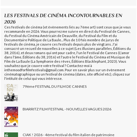
LES FESTIVALS DE CINÉMA INCONTOURNABLES EN
2026
Ces festivals de cinéma (et évènements liés au 7ème art) sont ceux que je vous
recommande en 2026. Vous pourrez me suivre en direct du Festival de Cannes,
du Festival du Cinéma Américain de Deauville, du Festival du Film et du
Documentaire Politique de La Baule... Plus de 10 fois membre de jurys de
festivals de cinéma, je couvre ces festivals depuis plus de vingt ans. J'ai
consacré un recueil de nouvelles à ce sujet (Les illusions parallèles, Éditions du
38, 2016), et deux romans qui ont pour cadre, l'un le Festival de Cannes (L'amor
dans l'âme, Éditions du 38, 2016) et l'autre le Festival du Cinéma et Musique de
Film de La Baule (La Symphonie des rêves, Éditions Blacklephant, 2023). Vous
souhaitez que je couvre votre festival ? Contactez-moi à
inthemoodforfilmfestivals@gmail.com. Pour en savoir plus sur un évènement
cinématographique ou un festival de cinéma (dates, site officiel etc), cliquez sur
l'intitulé de celui qui vous intéresse.
79ème FESTIVAL DU FILM DE CANNES
BIARRITZ FILM FESTIVAL - NOUVELLES VAGUES 2026
CIAK ! 2026 - 4ème festival du film italien de patrimoine