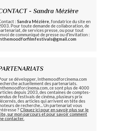
CONTACT - Sandra Mézière
Contact :
Sandra Mézière
, fondatrice du site en
2003. Pour toute demande de collaboration, de
partenariat, de services presse, ou pour tout
envoi de communiqué de presse ou d'invitation :
inthemoodforfilmfestivals@gmail.com
PARTENARIATS
Pour se développer, Inthemoodforcinema.com
recherche actuellement des partenariats.
Inthemoodforcinema.com, ce sont plus de 4000
articles depuis 2003, des centaines de comptes-
rendus de festivals de cinéma, plusieurs prix
décernés, des articles qui arrivent en tête des
moteurs de recherche... Un partenariat vous
intéresse ?
Cliquez ici pour en savoir plus sur le
site, sur mon parcours et pour savoir comment
me contacter.