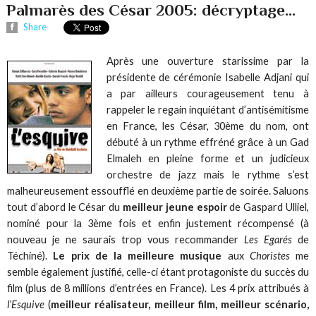
Palmarès des César 2005: décryptage...
Share
Après une ouverture starissime par la
présidente de cérémonie Isabelle Adjani qui
a par ailleurs courageusement tenu à
rappeler le regain inquiétant d’antisémitisme
en France, les César, 30ème du nom, ont
débuté à un rythme effréné grâce à un Gad
Elmaleh en pleine forme et un judicieux
orchestre de jazz mais le rythme s’est
malheureusement essoufflé en deuxième partie de soirée. Saluons
tout d’abord le César du
meilleur jeune espoir
de Gaspard Ulliel,
nominé pour la 3ème fois et enfin justement récompensé (à
nouveau je ne saurais trop vous recommander
Les Egarés
de
Téchiné).
Le prix de la meilleure musique
aux
Choristes
me
semble également justifié, celle-ci étant protagoniste du succès du
film (plus de 8 millions d’entrées en France). Les 4 prix attribués à
l’Esquive
(
meilleur réalisateur, meilleur film, meilleur scénario,