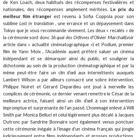
de Ken Loach, deux habitués des récompenses festivalières et
nationales, des récompenses amplement méritées.
Le prix du
meilleur film étranger
est revenu à Sofia Coppola pour son
sublime
Lost in translation
, une errance et un dépaysement dans
Tokyo que je vous recommande vivement. Les deux « recalés » de
la cérémonie sont donc
36 quai des Orfèvres
d'Olivier Marchall(voir
article dans « actualité cinématographique ») et Podium, premier
film de Yann Moix , l’Académie ayant préféré saluer un cinéma
indépendant et se démarquer ainsi du public, et souligner la
dichotomie au sein de la production cinématographique et par la
même peut-être faire un clin d’œil aux intermittents auxquels
Lambert Wilson a par ailleurs consacré une sobre intervention.
Philippe Noiret et Gérard Depardieu ont joué à merveille les
complices de cérémonie, ce dernier venant remettre le César de la
meilleure actrice, faisant ainsi un clin d’œil à son intervention
impromptue et surprenante de l’an passé. L’hommage enlevé à Will
Smith par Monica Belluci et celui légèrement plus décalé à Jacques
Dutronc par Sandrine Bonnaire sont également venus ponctuer
cette cérémonie inégale à l’image d’un cinéma français qui jongle
judicieusement entre films indépendants et grosses productions,