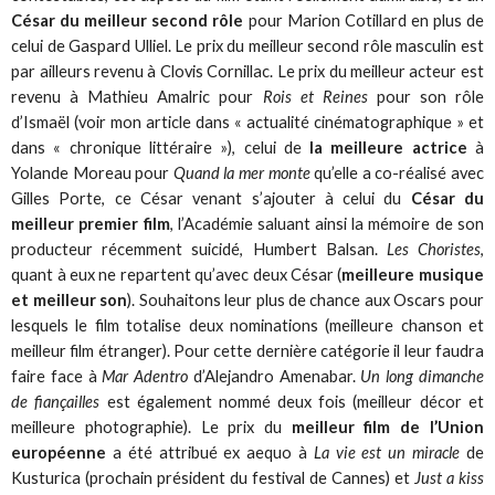
César du meilleur second rôle
pour Marion Cotillard en plus de
celui de Gaspard Ulliel. Le prix du meilleur second rôle masculin est
par ailleurs revenu à Clovis Cornillac. Le prix du meilleur acteur est
revenu à Mathieu Amalric pour
Rois et Reines
pour son rôle
d’Ismaël (voir mon article dans « actualité cinématographique » et
dans « chronique littéraire »), celui de
la meilleure actrice
à
Yolande Moreau pour
Quand la mer monte
qu’elle a co-réalisé avec
Gilles Porte, ce César venant s’ajouter à celui du
César du
meilleur premier film
, l’Académie saluant ainsi la mémoire de son
producteur récemment suicidé, Humbert Balsan.
Les Choristes
,
quant à eux ne repartent qu’avec deux César (
meilleure musique
et meilleur son
). Souhaitons leur plus de chance aux Oscars pour
lesquels le film totalise deux nominations (meilleure chanson et
meilleur film étranger). Pour cette dernière catégorie il leur faudra
faire face à
Mar Adentro
d’Alejandro Amenabar.
Un long dimanche
de fiançailles
est également nommé deux fois (meilleur décor et
meilleure photographie). Le prix du
meilleur film de l’Union
européenne
a été attribué ex aequo à
La vie est un miracle
de
Kusturica (prochain président du festival de Cannes) et
Just a kiss