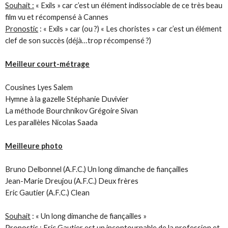
Souhait :
« Exils » car c’est un élément indissociable de ce très beau
film vu et récompensé à Cannes
Pronostic
: « Exils » car (ou ?) « Les choristes » car c’est un élément
clef de son succès (déjà…trop récompensé ?)
Meilleur court-métrage
Cousines Lyes Salem
Hymne à la gazelle Stéphanie Duvivier
La méthode Bourchnikov Grégoire Sivan
Les parallèles Nicolas Saada
Meilleure photo
Bruno Delbonnel (A.F.C.) Un long dimanche de fiançailles
Jean-Marie Dreujou (A.F.C.) Deux frères
Eric Gautier (A.F.C.) Clean
Souhait
: « Un long dimanche de fiançailles »
Pronostic :
Eric Gautier est un incontournable de la profession et