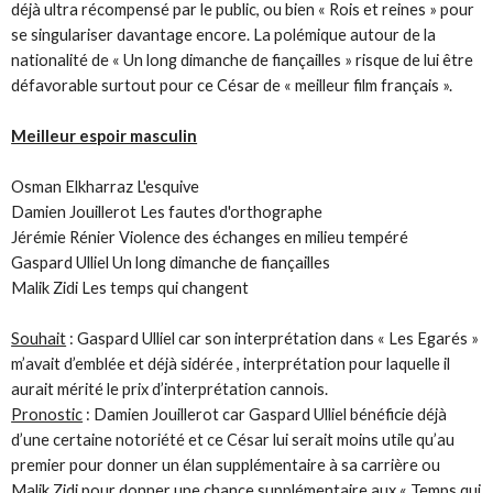
déjà ultra récompensé par le public, ou bien « Rois et reines » pour
se singulariser davantage encore. La polémique autour de la
nationalité de « Un long dimanche de fiançailles » risque de lui être
défavorable surtout pour ce César de « meilleur film français ».
Meilleur espoir masculin
Osman Elkharraz L'esquive
Damien Jouillerot Les fautes d'orthographe
Jérémie Rénier Violence des échanges en milieu tempéré
Gaspard Ulliel Un long dimanche de fiançailles
Malik Zidi Les temps qui changent
Souhait
: Gaspard Ulliel car son interprétation dans « Les Egarés »
m’avait d’emblée et déjà sidérée , interprétation pour laquelle il
aurait mérité le prix d’interprétation cannois.
Pronostic
: Damien Jouillerot car Gaspard Ulliel bénéficie déjà
d’une certaine notoriété et ce César lui serait moins utile qu’au
premier pour donner un élan supplémentaire à sa carrière ou
Malik Zidi pour donner une chance supplémentaire aux « Temps qui