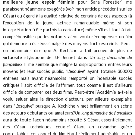
meilleure jeune espoir féminin
pour Sara Forestier) me
paraissent néanmoins exagérés (voir mon article précèdent sur les
César) eu égard à la qualité relative de certains de ces aspects (à
l’exception de la jeune actrice remarquable même si son
interprétation frôle parfois la caricature) même s’il est tout à fait
compréhensible que les votants aient voulu récompenser un film
qui demeure très réussi malgré des moyens fort restreints. Peut-
on néanmoins dire que A. Kechiche a fait preuve de plus de
virtuosité stylistique de J.P Jeunet dans
Un long dimanche de
fiançailles
? Il me semble que malgré la disproportion entres leurs
moyens (et leur succès public, "L'esquive" ayant totalisé 300000
entrées mais ayant néanmoins remporté un indéniable succès
critique) il soit difficile de l’affirmer, tout comme il est d’ailleurs
difficile de comparer ces deux films. Peut-être l'Académie a-t-elle
voulu saluer ainsi la direction d'acteurs, par ailleurs exemplaire
dans "L'esquive" puisque A. Kechiche y met brillamment en scène
des acteurs débutants ou amateurs?
Un long dimanche de fiançailles
aura de toute façon néanmoins récolté 5 César, essentiellement
des César techniques ceux-ci étant en revanche guère
contestables, cet aspect du film étant réellement admirable, et un