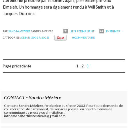
Cérémonie présidée par Isabelle Adjani, présentée par Gad
Elmaleh. Un hommage sera également rendu à Will Smith et à
Jacques Dutronc.
PAR
SANDRA MÉZIÈRE
SANDRA MÉZIÈRE
LIEN PERMANENT
IMPRIMER
CATÉGORIES :
CESAR (2005 À 2009)
0
COMMENTAIRE
Page précédente
1
2
3
CONTACT - Sandra Mézière
Contact :
Sandra Mézière
, fondatrice du site en 2003. Pour toute demande de
collaboration, de partenariat, de services presse, ou pour tout envoi de
communiqué de presse ou d'invitation :
inthemoodforfilmfestivals@gmail.com