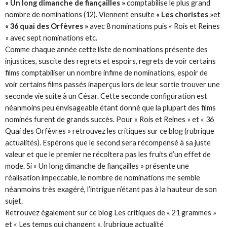
« Un long dimanche de fiançailles »
comptabilise le plus grand
nombre de nominations (12). Viennent ensuite
« Les choristes »
et
« 36 quai des Orfèvres »
avec 8 nominations puis « Rois et Reines
» avec sept nominations etc.
Comme chaque année cette liste de nominations présente des
injustices, suscite des regrets et espoirs, regrets de voir certains
films comptabiliser un nombre infime de nominations, espoir de
voir certains films passés inaperçus lors de leur sortie trouver une
seconde vie suite à un César. Cette seconde configuration est
néanmoins peu envisageable étant donné que la plupart des films
nominés furent de grands succès. Pour « Rois et Reines » et « 36
Quai des Orfèvres » retrouvez les critiques sur ce blog (rubrique
actualités). Espérons que le second sera récompensé à sa juste
valeur et que le premier ne récoltera pas les fruits d’un effet de
mode. Si « Un long dimanche de fiançailles » présente une
réalisation impeccable, le nombre de nominations me semble
néanmoins très exagéré, l’intrigue n’étant pas à la hauteur de son
sujet.
Retrouvez également sur ce blog Les critiques de « 21 grammes »
et « Les temps qui changent ». (rubrique actualité