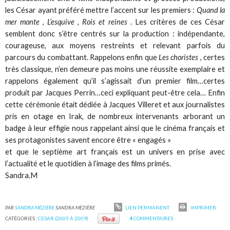
les César ayant préféré mettre l’accent sur les premiers :
Quand la
mer monte
,
L’esquive
,
Rois et reines
. Les critères de ces César
semblent donc s’être centrés sur la production : indépendante,
courageuse, aux moyens restreints et relevant parfois du
parcours du combattant. Rappelons enfin que
Les choristes
, certes
très classique, n’en demeure pas moins une réussite exemplaire et
rappelons également qu’il s’agissait d’un premier film…certes
produit par Jacques Perrin…ceci expliquant peut-être cela… Enfin
cette cérémonie était dédiée à Jacques Villeret et aux journalistes
pris en otage en Irak, de nombreux intervenants arborant un
badge à leur effigie nous rappelant ainsi que le cinéma français et
ses protagonistes savent encore être « engagés »
et que le septième art français est un univers en prise avec
l’actualité et le quotidien à l’image des films primés.
Sandra.M
PAR
SANDRA MÉZIÈRE
SANDRA MÉZIÈRE
LIEN PERMANENT
IMPRIMER
CATÉGORIES :
CESAR (2005 À 2009)
4
COMMENTAIRES