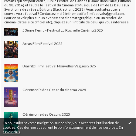
romans qui ont pour cadre, l'un le Festival de Cannes (L'amor dans l'âme, Éditions
du 38, 2016) et l'autre le Festival du Cinéma et Musique de Film de La Baule (La
Symphonie des rêves, Éditions Blacklephant, 2023). Vous souhaitez que je
couvre votre festival ? Contactez-moi à inthemoodforfilmfestivals@gmail.com.
Pour en savoir plus sur un évènement cinématographique ou un festival de
cinéma (dates, site officiel etc), cliquez sur l'intitulé de celui qui vous intéresse.
53ème Fema - Festival La Rochelle Cinéma 2025
Arras Film Festival 2025
Biarritz Film Festival Nouvelles Vagues 2025
Cérémonie des César du cinéma 2025
Cérémonie des Oscars 2025
En poursuivant votre navigation sur ce site, vous acceptez l'utilisation de
cookies. Ces derniers assurent le bon fonctionnement de nos services.
En
savoir plus
.