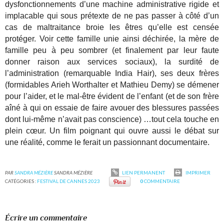
dysfonctionnements d’une machine administrative rigide et
implacable qui sous prétexte de ne pas passer à côté d’un
cas de maltraitance broie les êtres qu’elle est censée
protéger. Voir cette famille unie ainsi déchirée, la mère de
famille peu à peu sombrer (et finalement par leur faute
donner raison aux services sociaux), la surdité de
l’administration (remarquable India Hair), ses deux frères
(formidables Arieh Worthalter et Mathieu Demy) se démener
pour l’aider, et le mal-être évident de l’enfant (et de son frère
aîné à qui on essaie de faire avouer des blessures passées
dont lui-même n’avait pas conscience) …tout cela touche en
plein cœur. Un film poignant qui ouvre aussi le débat sur
une réalité, comme le ferait un passionnant documentaire.
PAR
SANDRA MÉZIÈRE
SANDRA MÉZIÈRE
LIEN PERMANENT
IMPRIMER
CATÉGORIES :
FESTIVAL DE CANNES 2023
0
COMMENTAIRE
Écrire un commentaire