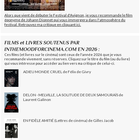
Alors que vient de débuter le Festival d'Avignon, je vous recommande le film
éponyme de Johann Dionnet qui vous immergera dans l'atmosphère du
festival. Retrouvez ma critique en cliquant ici.
FILMS et LIVRES SOUTENUS PAR
INTHEMOODFORCINEMA.COM EN 2026 :
Ces films (et livres sur le cinéma) sont ceux de l'année 2026 que je vous
recommande vivement, sans réserves. Cliquez sur le titre du film (ou du livre)
qui vous intéresse pour accéder au lien vers ma critique de celui-ci.
ADIEU MONDE CRUEL de Félix de Givry
DELON - MELVILLE, LA SOLITUDE DE DEUX SAMOURAÏS de
Laurent Galinon
EN FIDÈLE AMITIÉ (Lettres de cinéma) de Gilles Jacob