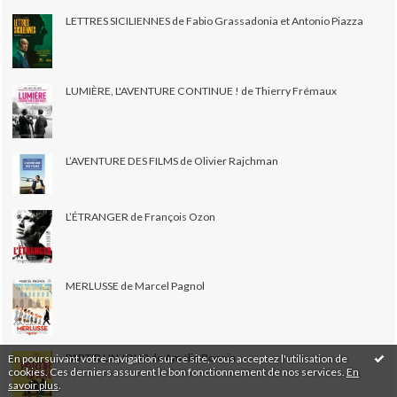
LETTRES SICILIENNES de Fabio Grassadonia et Antonio Piazza
LUMIÈRE, L'AVENTURE CONTINUE ! de Thierry Frémaux
L’AVENTURE DES FILMS de Olivier Rajchman
L’ÉTRANGER de François Ozon
MERLUSSE de Marcel Pagnol
PARTIR UN JOUR de Amélie Bonnin
En poursuivant votre navigation sur ce site, vous acceptez l'utilisation de
cookies. Ces derniers assurent le bon fonctionnement de nos services.
En
savoir plus
.