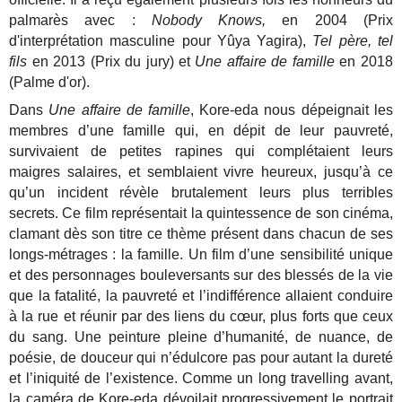
palmarès avec :
Nobody Knows,
en 2004 (Prix
d'interprétation masculine pour Yûya Yagira),
Tel père, tel
fils
en 2013 (Prix du jury) et
Une affaire de famille
en 2018
(Palme d'or).
Dans
Une affaire de famille
, Kore-eda nous dépeignait les
membres d’une famille qui, en dépit de leur pauvreté,
survivaient de petites rapines qui complétaient leurs
maigres salaires, et semblaient vivre heureux, jusqu’à ce
qu’un incident révèle brutalement leurs plus terribles
secrets. Ce film représentait la quintessence de son cinéma,
clamant dès son titre ce thème présent dans chacun de ses
longs-métrages : la famille. Un film d’une sensibilité unique
et des personnages bouleversants sur des blessés de la vie
que la fatalité, la pauvreté et l’indifférence allaient conduire
à la rue et réunir par des liens du cœur, plus forts que ceux
du sang. Une peinture pleine d’humanité, de nuance, de
poésie, de douceur qui n’édulcore pas pour autant la dureté
et l’iniquité de l’existence. Comme un long travelling avant,
la caméra de Kore-eda dévoilait progressivement le portrait