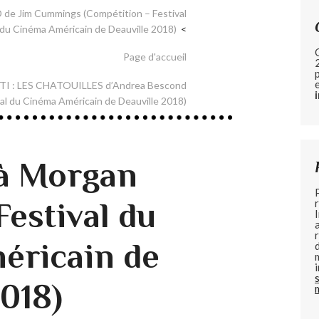
e Jim Cummings (Compétition – Festival
du Cinéma Américain de Deauville 2018)
Page d'accueil
 : LES CHATOUILLES d’Andrea Bescond
val du Cinéma Américain de Deauville 2018)
à Morgan
Festival du
éricain de
2018)