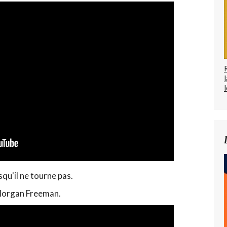
l
qu'il ne tourne pas.
 Morgan Freeman.