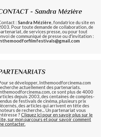
CONTACT - Sandra Mézière
Contact :
Sandra Mézière
, fondatrice du site en
2003. Pour toute demande de collaboration, de
partenariat, de services presse, ou pour tout
envoi de communiqué de presse ou d'invitation :
inthemoodforfilmfestivals@gmail.com
PARTENARIATS
Pour se développer, Inthemoodforcinema.com
recherche actuellement des partenariats.
Inthemoodforcinema.com, ce sont plus de 4000
articles depuis 2003, des centaines de comptes-
rendus de festivals de cinéma, plusieurs prix
décernés, des articles qui arrivent en tête des
moteurs de recherche... Un partenariat vous
intéresse ?
Cliquez ici pour en savoir plus sur le
site, sur mon parcours et pour savoir comment
me contacter.