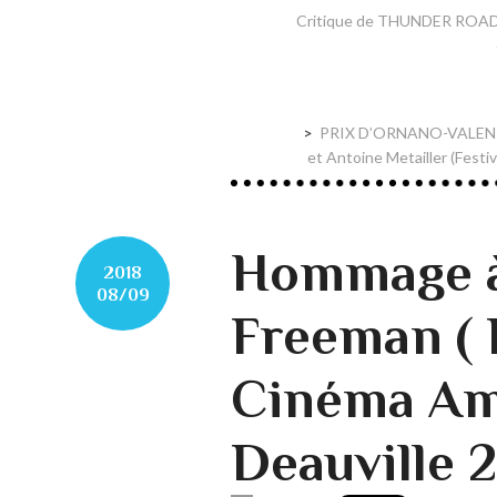
Critique de THUNDER ROAD d
PRIX D’ORNANO-VALENTI
et Antoine Metailler (Festi
Hommage 
2018
08/09
Freeman ( 
Cinéma Am
Deauville 