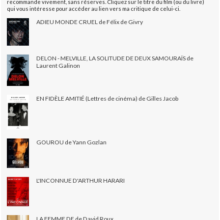
recommande vivement, sans réserves. Cliquez sur le titre du film (ou du livre)
qui vous intéresse pour accéder au lien vers ma critique de celui-ci.
ADIEU MONDE CRUEL de Félix de Givry
DELON - MELVILLE, LA SOLITUDE DE DEUX SAMOURAÏS de
Laurent Galinon
EN FIDÈLE AMITIÉ (Lettres de cinéma) de Gilles Jacob
GOUROU de Yann Gozlan
L'INCONNUE D'ARTHUR HARARI
LA FEMME DE de David Roux