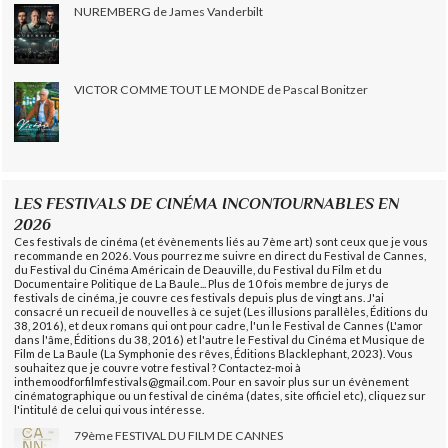
NUREMBERG de James Vanderbilt
VICTOR COMME TOUT LE MONDE de Pascal Bonitzer
LES FESTIVALS DE CINÉMA INCONTOURNABLES EN
2026
Ces festivals de cinéma (et évènements liés au 7ème art) sont ceux que je vous
recommande en 2026. Vous pourrez me suivre en direct du Festival de Cannes,
du Festival du Cinéma Américain de Deauville, du Festival du Film et du
Documentaire Politique de La Baule... Plus de 10 fois membre de jurys de
festivals de cinéma, je couvre ces festivals depuis plus de vingt ans. J'ai
consacré un recueil de nouvelles à ce sujet (Les illusions parallèles, Éditions du
38, 2016), et deux romans qui ont pour cadre, l'un le Festival de Cannes (L'amor
dans l'âme, Éditions du 38, 2016) et l'autre le Festival du Cinéma et Musique de
Film de La Baule (La Symphonie des rêves, Éditions Blacklephant, 2023). Vous
souhaitez que je couvre votre festival ? Contactez-moi à
inthemoodforfilmfestivals@gmail.com. Pour en savoir plus sur un évènement
cinématographique ou un festival de cinéma (dates, site officiel etc), cliquez sur
l'intitulé de celui qui vous intéresse.
79ème FESTIVAL DU FILM DE CANNES