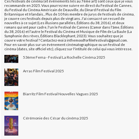
Ces festivals de cinéma (et évènements liés au 7ème art) sont ceux que je vous
recommande en 2025. Vous pourrez me suivre en direct du Festival de Cannes,
du Festival du Cinéma Américain de Deauville, du Dinard Festival du Film
Britannique et Irlandais... Plus de 10 fois membre de jurys de festivals de cinéma,
je couvre ces festivals depuis plus de vingt ans. J'ai consacré un recueil de
nouvelles à ce sujet (Les illusions parallèles, Éditions du 38, 2016), et deux
romans qui ont pour cadre, l'un le Festival de Cannes (L'amor dans l'âme, Éditions
du 38, 2016) et l'autre le Festival du Cinéma et Musique de Film de La Baule (La
Symphonie des rêves, Éditions Blacklephant, 2023). Vous souhaitez que je
couvre votre festival ? Contactez-moi à inthemoodforfilmfestivals@gmail.com.
Pour en savoir plus sur un évènement cinématographique ou un festival de
cinéma (dates, site officiel etc), cliquez sur l'intitulé de celui qui vous intéresse.
53ème Fema - Festival La Rochelle Cinéma 2025
Arras Film Festival 2025
Biarritz Film Festival Nouvelles Vagues 2025
Cérémonie des César du cinéma 2025