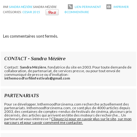
PAR
SANDRA MÉZIÈRE
SANDRA MÉZIÈRE
LIEN PERMANENT
IMPRIMER
CATÉGORIES :
CESAR 2015
0
COMMENTAIRE
Les commentaires sont fermés.
CONTACT - Sandra Mézière
Contact :
Sandra Mézière
, fondatrice du site en 2003. Pour toute demande de
collaboration, de partenariat, de services presse, ou pour tout envoi de
communiqué de presse ou d'invitation :
inthemoodforfilmfestivals@gmail.com
PARTENARIATS
Pour se développer, Inthemoodforcinema.com recherche actuellement des
partenariats. Inthemoodforcinema.com, ce sont plus de 4000 articles depuis
2003, des centaines de comptes-rendus de festivals de cinéma, plusieurs prix
décernés, des articles qui arrivent en tête des moteurs de recherche... Un
partenariat vous intéresse ?
Cliquez ici pour en savoir plus sur le site, sur mon
parcours et pour savoir comment me contacter.