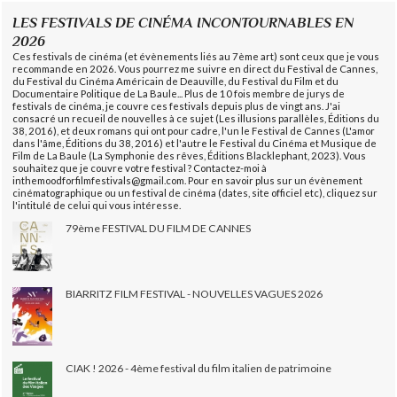
LES FESTIVALS DE CINÉMA INCONTOURNABLES EN
2026
Ces festivals de cinéma (et évènements liés au 7ème art) sont ceux que je vous
recommande en 2026. Vous pourrez me suivre en direct du Festival de Cannes,
du Festival du Cinéma Américain de Deauville, du Festival du Film et du
Documentaire Politique de La Baule... Plus de 10 fois membre de jurys de
festivals de cinéma, je couvre ces festivals depuis plus de vingt ans. J'ai
consacré un recueil de nouvelles à ce sujet (Les illusions parallèles, Éditions du
38, 2016), et deux romans qui ont pour cadre, l'un le Festival de Cannes (L'amor
dans l'âme, Éditions du 38, 2016) et l'autre le Festival du Cinéma et Musique de
Film de La Baule (La Symphonie des rêves, Éditions Blacklephant, 2023). Vous
souhaitez que je couvre votre festival ? Contactez-moi à
inthemoodforfilmfestivals@gmail.com. Pour en savoir plus sur un évènement
cinématographique ou un festival de cinéma (dates, site officiel etc), cliquez sur
l'intitulé de celui qui vous intéresse.
79ème FESTIVAL DU FILM DE CANNES
BIARRITZ FILM FESTIVAL - NOUVELLES VAGUES 2026
CIAK ! 2026 - 4ème festival du film italien de patrimoine