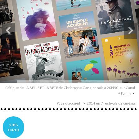
Critique de LA BELLE ET LA BÊTE de Christophe Gans, ce soir, à 20H50, sur Canal
+ Family
Page d'accueil
2014 en 7 festivals de cinéma
2015
04/01