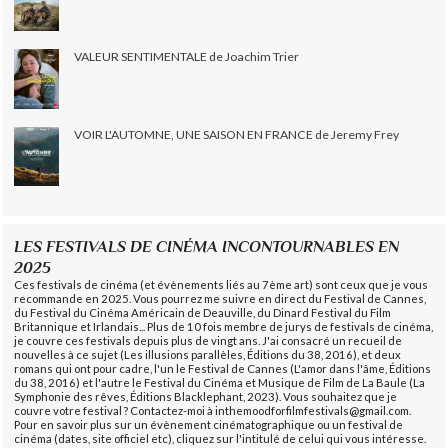
VALEUR SENTIMENTALE de Joachim Trier
VOIR L'AUTOMNE, UNE SAISON EN FRANCE de Jeremy Frey
LES FESTIVALS DE CINÉMA INCONTOURNABLES EN
2025
Ces festivals de cinéma (et évènements liés au 7ème art) sont ceux que je vous
recommande en 2025. Vous pourrez me suivre en direct du Festival de Cannes,
du Festival du Cinéma Américain de Deauville, du Dinard Festival du Film
Britannique et Irlandais... Plus de 10 fois membre de jurys de festivals de cinéma,
je couvre ces festivals depuis plus de vingt ans. J'ai consacré un recueil de
nouvelles à ce sujet (Les illusions parallèles, Éditions du 38, 2016), et deux
romans qui ont pour cadre, l'un le Festival de Cannes (L'amor dans l'âme, Éditions
du 38, 2016) et l'autre le Festival du Cinéma et Musique de Film de La Baule (La
Symphonie des rêves, Éditions Blacklephant, 2023). Vous souhaitez que je
couvre votre festival ? Contactez-moi à inthemoodforfilmfestivals@gmail.com.
Pour en savoir plus sur un évènement cinématographique ou un festival de
cinéma (dates, site officiel etc), cliquez sur l'intitulé de celui qui vous intéresse.