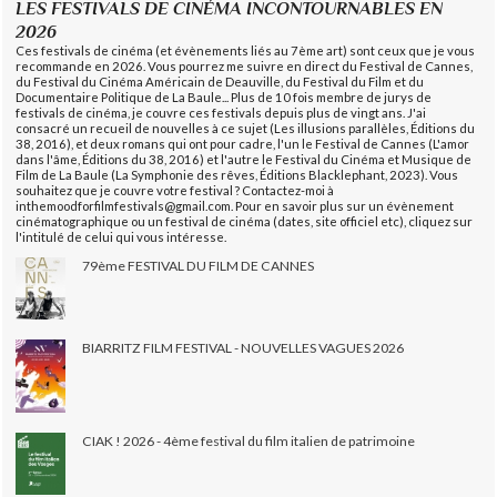
LES FESTIVALS DE CINÉMA INCONTOURNABLES EN
2026
Ces festivals de cinéma (et évènements liés au 7ème art) sont ceux que je vous
recommande en 2026. Vous pourrez me suivre en direct du Festival de Cannes,
du Festival du Cinéma Américain de Deauville, du Festival du Film et du
Documentaire Politique de La Baule... Plus de 10 fois membre de jurys de
festivals de cinéma, je couvre ces festivals depuis plus de vingt ans. J'ai
consacré un recueil de nouvelles à ce sujet (Les illusions parallèles, Éditions du
38, 2016), et deux romans qui ont pour cadre, l'un le Festival de Cannes (L'amor
dans l'âme, Éditions du 38, 2016) et l'autre le Festival du Cinéma et Musique de
Film de La Baule (La Symphonie des rêves, Éditions Blacklephant, 2023). Vous
souhaitez que je couvre votre festival ? Contactez-moi à
inthemoodforfilmfestivals@gmail.com. Pour en savoir plus sur un évènement
cinématographique ou un festival de cinéma (dates, site officiel etc), cliquez sur
l'intitulé de celui qui vous intéresse.
79ème FESTIVAL DU FILM DE CANNES
BIARRITZ FILM FESTIVAL - NOUVELLES VAGUES 2026
CIAK ! 2026 - 4ème festival du film italien de patrimoine