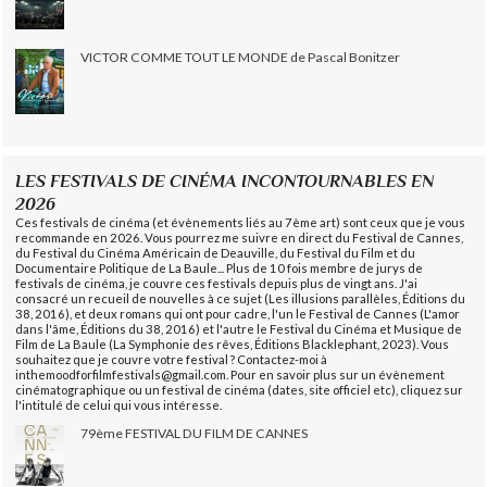
VICTOR COMME TOUT LE MONDE de Pascal Bonitzer
LES FESTIVALS DE CINÉMA INCONTOURNABLES EN
2026
Ces festivals de cinéma (et évènements liés au 7ème art) sont ceux que je vous
recommande en 2026. Vous pourrez me suivre en direct du Festival de Cannes,
du Festival du Cinéma Américain de Deauville, du Festival du Film et du
Documentaire Politique de La Baule... Plus de 10 fois membre de jurys de
festivals de cinéma, je couvre ces festivals depuis plus de vingt ans. J'ai
consacré un recueil de nouvelles à ce sujet (Les illusions parallèles, Éditions du
38, 2016), et deux romans qui ont pour cadre, l'un le Festival de Cannes (L'amor
dans l'âme, Éditions du 38, 2016) et l'autre le Festival du Cinéma et Musique de
Film de La Baule (La Symphonie des rêves, Éditions Blacklephant, 2023). Vous
souhaitez que je couvre votre festival ? Contactez-moi à
inthemoodforfilmfestivals@gmail.com. Pour en savoir plus sur un évènement
cinématographique ou un festival de cinéma (dates, site officiel etc), cliquez sur
l'intitulé de celui qui vous intéresse.
79ème FESTIVAL DU FILM DE CANNES