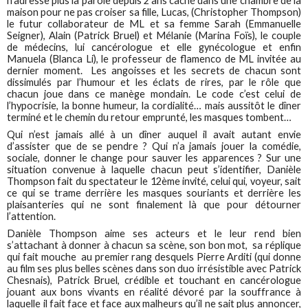
n’adresse plus la parole depuis 2 ans caché dans une chambre de la
maison pour ne pas croiser sa fille, Lucas, (Christopher Thompson)
le futur collaborateur de ML et sa femme Sarah (Emmanuelle
Seigner), Alain (Patrick Bruel) et Mélanie (Marina Foïs), le couple
de médecins, lui cancérologue et elle gynécologue et enfin
Manuela (Blanca Li), le professeur de flamenco de ML invitée au
dernier moment. Les angoisses et les secrets de chacun sont
dissimulés par l’humour et les éclats de rires, par le rôle que
chacun joue dans ce manège mondain. Le code c’est celui de
l’hypocrisie, la bonne humeur, la cordialité… mais aussitôt le dîner
terminé et le chemin du retour emprunté, les masques tombent…
Qui n’est jamais allé à un dîner auquel il avait autant envie
d’assister que de se pendre ? Qui n’a jamais jouer la comédie,
sociale, donner le change pour sauver les apparences ? Sur une
situation convenue à laquelle chacun peut s’identifier, Danièle
Thompson fait du spectateur le 12ème invité, celui qui, voyeur, sait
ce qui se trame derrière les masques souriants et derrière les
plaisanteries qui ne sont finalement là que pour détourner
l’attention.
Danièle Thompson aime ses acteurs et le leur rend bien
s’attachant à donner à chacun sa scène, son bon mot, sa réplique
qui fait mouche au premier rang desquels Pierre Arditi (qui donne
au film ses plus belles scènes dans son duo irrésistible avec Patrick
Chesnais), Patrick Bruel, crédible et touchant en cancérologue
jouant aux bons vivants en réalité dévoré par la souffrance à
laquelle il fait face et face aux malheurs qu’il ne sait plus annoncer,