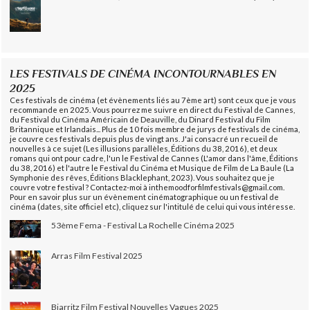
LES FESTIVALS DE CINÉMA INCONTOURNABLES EN
2025
Ces festivals de cinéma (et évènements liés au 7ème art) sont ceux que je vous
recommande en 2025. Vous pourrez me suivre en direct du Festival de Cannes,
du Festival du Cinéma Américain de Deauville, du Dinard Festival du Film
Britannique et Irlandais... Plus de 10 fois membre de jurys de festivals de cinéma,
je couvre ces festivals depuis plus de vingt ans. J'ai consacré un recueil de
nouvelles à ce sujet (Les illusions parallèles, Éditions du 38, 2016), et deux
romans qui ont pour cadre, l'un le Festival de Cannes (L'amor dans l'âme, Éditions
du 38, 2016) et l'autre le Festival du Cinéma et Musique de Film de La Baule (La
Symphonie des rêves, Éditions Blacklephant, 2023). Vous souhaitez que je
couvre votre festival ? Contactez-moi à inthemoodforfilmfestivals@gmail.com.
Pour en savoir plus sur un évènement cinématographique ou un festival de
cinéma (dates, site officiel etc), cliquez sur l'intitulé de celui qui vous intéresse.
53ème Fema - Festival La Rochelle Cinéma 2025
Arras Film Festival 2025
Biarritz Film Festival Nouvelles Vagues 2025