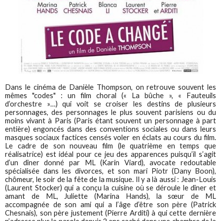
Dans le cinéma de Danièle Thompson, on retrouve souvent les
mêmes "codes" : un film choral (« La bûche », « Fauteuils
d’orchestre »…) qui voit se croiser les destins de plusieurs
personnages, des personnages le plus souvent parisiens ou du
moins vivant à Paris (Paris étant souvent un personnage à part
entière) engoncés dans des conventions sociales ou dans leurs
masques sociaux factices censés voler en éclats au cours du film.
Le cadre de son nouveau film (le quatrième en temps que
réalisatrice) est idéal pour ce jeu des apparences puisqu’il s’agit
d’un dîner donné par ML (Karin Viard), avocate redoutable
spécialisée dans les divorces, et son mari Piotr (Dany Boon),
chômeur, le soir de la fête de la musique. Il y a là aussi : Jean-Louis
(Laurent Stocker) qui a conçu la cuisine où se déroule le dîner et
amant de ML, Juliette (Marina Hands), la sœur de ML
accompagnée de son ami qui a l’âge d’être son père (Patrick
Chesnais), son père justement (Pierre Arditi) à qui cette dernière