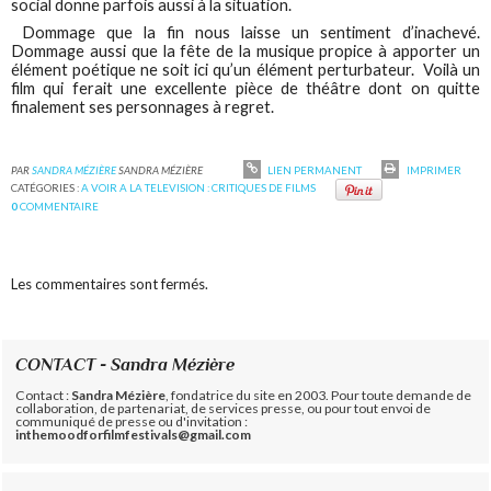
social donne parfois aussi à la situation.
Dommage que la fin nous laisse un sentiment d’inachevé.
Dommage aussi que la fête de la musique propice à apporter un
élément poétique ne soit ici qu’un élément perturbateur. Voilà un
film qui ferait une excellente pièce de théâtre dont on quitte
finalement ses personnages à regret.
PAR
SANDRA MÉZIÈRE
SANDRA MÉZIÈRE
LIEN PERMANENT
IMPRIMER
CATÉGORIES :
A VOIR A LA TELEVISION : CRITIQUES DE FILMS
0
COMMENTAIRE
Les commentaires sont fermés.
CONTACT - Sandra Mézière
Contact :
Sandra Mézière
, fondatrice du site en 2003. Pour toute demande de
collaboration, de partenariat, de services presse, ou pour tout envoi de
communiqué de presse ou d'invitation :
inthemoodforfilmfestivals@gmail.com