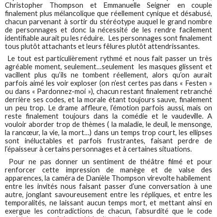
Christopher Thompson et Emmanuelle Seigner en couple
finalement plus mélancolique que réellement cynique et désabusé,
chacun parvenant à sortir du stéréotype auquel le grand nombre
de personnages et donc la nécessité de les rendre facilement
identifiable aurait pu les réduire. Les personnages sont finalement
tous plutôt attachants et leurs fêlures plutôt attendrissantes.
Le tout est particulièrement rythmé et nous fait passer un très
agréable moment, seulement…seulement les masques glissent et
vacillent plus qu’ils ne tombent réellement, alors qu’on aurait
parfois aimé les voir exploser (on n’est certes pas dans « Festen »
ou dans « Pardonnez-moi »), chacun restant finalement retranché
derrière ses codes, et la morale étant toujours sauve, finalement
un peu trop. Le drame affleure, l’émotion parfois aussi, mais on
reste finalement toujours dans la comédie et le vaudeville. A
vouloir aborder trop de thèmes ( la maladie, le deuil, le mensonge,
la rancœur, la vie, la mort…) dans un temps trop court, les ellipses
sont inéluctables et parfois frustrantes, faisant perdre de
l’épaisseur à certains personnages et à certaines situations.
Pour ne pas donner un sentiment de théâtre filmé et pour
renforcer cette impression de manège et de valse des
apparences, la caméra de Danièle Thompson virevolte habilement
entre les invités nous faisant passer d’une conversation à une
autre, jonglant savoureusement entre les répliques, et entre les
temporalités, ne laissant aucun temps mort, et mettant ainsi en
exergue les contradictions de chacun, l’absurdité que le code