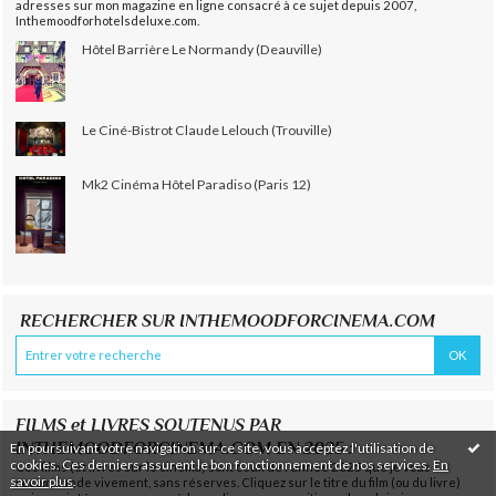
adresses sur mon magazine en ligne consacré à ce sujet depuis 2007,
Inthemoodforhotelsdeluxe.com.
Hôtel Barrière Le Normandy (Deauville)
Le Ciné-Bistrot Claude Lelouch (Trouville)
Mk2 Cinéma Hôtel Paradiso (Paris 12)
RECHERCHER SUR INTHEMOODFORCINEMA.COM
FILMS et LIVRES SOUTENUS PAR
INTHEMOODFORCINEMA.COM EN 2025 :
En poursuivant votre navigation sur ce site, vous acceptez l'utilisation de
cookies. Ces derniers assurent le bon fonctionnement de nos services.
En
Ces films (et livres sur le cinéma) sont ceux de l'année 2025 que je vous
savoir plus
.
recommande vivement, sans réserves. Cliquez sur le titre du film (ou du livre)