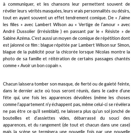
à communiquer, et les chansons leur permettent souvent de
révéler leurs vérités masquées, leurs vrais personnalités ou désirs,
tout en ayant souvent un effet tendrement comique. De « J’aime
les filles »
avec Lambert Wilson au « Vertige de l’amour » avec
André Dussolier (irrésistible ) en passant par le « Résiste » de
Sabine Azéma. C’est aussi un moyen de comique de répétition dont
est jalonné ce film : blague répétée par Lambert Wilson sur Simon,
blague de la publicité pour la chicorée lorsque Nicolas montre la
photo de sa famille et réitération de certains passages chantés
comme « Avoir un bon copain ».
Chacun laissera tomber son masque, de fierté ou de gaieté feinte,
dans le dernier acte où tous seront réunis, dans le cadre
d’une
fête qui, une fois les apparences dévoilées (même les choses
comme l’appartement n’y échappent pas, même celui-ci se révèlera
ne pas être ce qu’il semblait), ne laissera plus qu’un sol jonché de
bouteilles et d’assiettes vides, débarrassé du souci des
apparences, et du rangement (de tout et chacun dans une case)
mais la scène se terminera une nouvelle fois par une nouvelle