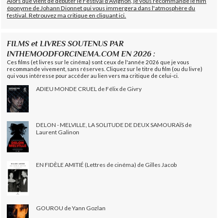
Alors que vient de débuter le Festival d'Avignon, je vous recommande le film
éponyme de Johann Dionnet qui vous immergera dans l'atmosphère du
festival. Retrouvez ma critique en cliquant ici.
FILMS et LIVRES SOUTENUS PAR
INTHEMOODFORCINEMA.COM EN 2026 :
Ces films (et livres sur le cinéma) sont ceux de l'année 2026 que je vous
recommande vivement, sans réserves. Cliquez sur le titre du film (ou du livre)
qui vous intéresse pour accéder au lien vers ma critique de celui-ci.
ADIEU MONDE CRUEL de Félix de Givry
DELON - MELVILLE, LA SOLITUDE DE DEUX SAMOURAÏS de
Laurent Galinon
EN FIDÈLE AMITIÉ (Lettres de cinéma) de Gilles Jacob
GOUROU de Yann Gozlan