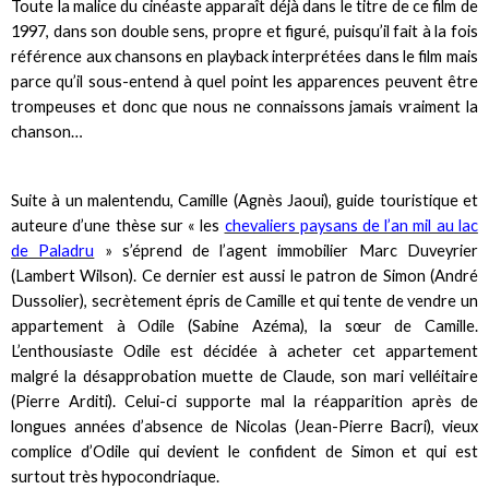
Toute la malice du cinéaste apparaît déjà dans le titre de ce film de
1997, dans son double sens, propre et figuré, puisqu’il fait à la fois
référence aux chansons en playback interprétées dans le film mais
parce qu’il sous-entend à quel point les apparences peuvent être
trompeuses et donc que nous ne connaissons jamais vraiment la
chanson…
Suite à un malentendu, Camille (Agnès Jaoui), guide touristique et
auteure d’une thèse sur « les
chevaliers paysans de l’an mil au lac
de Paladru
»
s’éprend de l’agent immobilier Marc Duveyrier
(Lambert Wilson). Ce dernier est aussi le patron de Simon (André
Dussolier), secrètement épris de Camille et qui tente de vendre un
appartement à Odile (Sabine Azéma), la sœur de Camille.
L’enthousiaste Odile est décidée à acheter cet appartement
malgré la désapprobation muette de Claude, son mari velléitaire
(Pierre Arditi). Celui-ci supporte mal la réapparition après de
longues années d’absence de Nicolas (Jean-Pierre Bacri), vieux
complice d’Odile qui devient le confident de Simon et qui est
surtout très hypocondriaque.