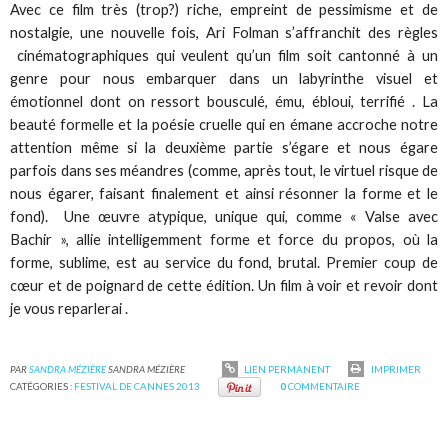
Avec ce film très (trop?) riche, empreint de pessimisme et de
nostalgie, une nouvelle fois, Ari Folman s’affranchit des règles
cinématographiques qui veulent qu’un film soit cantonné à un
genre pour nous embarquer dans un labyrinthe visuel et
émotionnel dont on ressort bousculé, ému, ébloui, terrifié . La
beauté formelle et la poésie cruelle qui en émane accroche notre
attention même si la deuxième partie s’égare et nous égare
parfois dans ses méandres (comme, après tout, le virtuel risque de
nous égarer, faisant finalement et ainsi résonner la forme et le
fond). Une œuvre atypique, unique qui, comme « Valse avec
Bachir », allie intelligemment forme et force du propos, où la
forme, sublime, est au service du fond, brutal. Premier coup de
cœur et de poignard de cette édition. Un film à voir et revoir dont
je vous reparlerai .
PAR
SANDRA MÉZIÈRE
SANDRA MÉZIÈRE
LIEN PERMANENT
IMPRIMER
CATÉGORIES :
FESTIVAL DE CANNES 2013
0
COMMENTAIRE