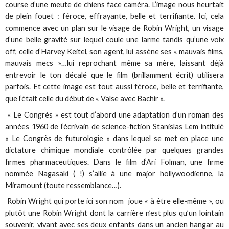
course d’une meute de chiens face caméra. L’image nous heurtait
de plein fouet : féroce, effrayante, belle et terrifiante. Ici, cela
commence avec un plan sur le visage de Robin Wright, un visage
d’une belle gravité sur lequel coule une larme tandis qu’une voix
off, celle d’Harvey Keitel, son agent, lui assène ses « mauvais films,
mauvais mecs »…lui reprochant même sa mère, laissant déjà
entrevoir le ton décalé que le film (brillamment écrit) utilisera
parfois. Et cette image est tout aussi féroce, belle et terrifiante,
que l’était celle du début de « Valse avec Bachir ».
« Le Congrès » est tout d’abord une adaptation d’un roman des
années 1960 de l’écrivain de science-fiction Stanislas Lem intitulé
« Le Congrès de futurologie » dans lequel se met en place une
dictature chimique mondiale contrôlée par quelques grandes
firmes pharmaceutiques. Dans le film d’Ari Folman, une firme
nommée Nagasaki ( !) s’allie à une major hollywoodienne, la
Miramount (toute ressemblance…).
Robin Wright qui porte ici son nom joue « à être elle-même », ou
plutôt une Robin Wright dont la carrière n’est plus qu’un lointain
souvenir, vivant avec ses deux enfants dans un ancien hangar au