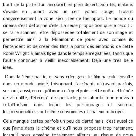
bout de la piste d’un aéroport en plein désert. Son fils, malade,
s’évade en jouant avec un cerf volant rouge, frôlant
dangereusement la zone sécurisée de l’aéroport. Le monde du
cinéma s’est détourné d’elle. La seule proposition qu’elle reçoit :
se faire scanner, être dépossédée totalement de son image et
permettre ainsi à la Miramount de jouer avec comme ils
l’entendent et de créer des films à partir des émotions de cette
Robin Wright à jamais figée dans le temps enregistrées, tandis que
l’autre continuer à vieillir inexorablement. Déjà une très belle
idée…
Dans la 2ème partie, et sans crier gare, le film bascule ensuite
dans un monde animé, foisonnant, fascinant, effrayant parfois,
surtout, aussi, en ce qu’il montre à quel point cette quête effrénée
de virtualité, d’éternité, de spectacle, peut aboutir à un nouveau
totalitarisme dans lequel les personnages et surtout
les personnalités sont même consommés et finalement broyés.
Cela manque certes parfois un peu de clarté mais c’est aussi ce
que j’aime dans le cinéma et qu’il nous propose trop rarement,
lorsqu’il nous emmène totalement ailleurs, au risque de nous