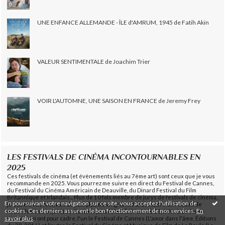
UNE ENFANCE ALLEMANDE - ÎLE d'AMRUM, 1945 de Fatih Akin
VALEUR SENTIMENTALE de Joachim Trier
VOIR L'AUTOMNE, UNE SAISON EN FRANCE de Jeremy Frey
LES FESTIVALS DE CINÉMA INCONTOURNABLES EN
2025
Ces festivals de cinéma (et évènements liés au 7ème art) sont ceux que je vous
recommande en 2025. Vous pourrez me suivre en direct du Festival de Cannes,
du Festival du Cinéma Américain de Deauville, du Dinard Festival du Film
Britannique et Irlandais... Plus de 10 fois membre de jurys de festivals de cinéma,
En poursuivant votre navigation sur ce site, vous acceptez l'utilisation de
je couvre ces festivals depuis plus de vingt ans. J'ai consacré un recueil de
cookies. Ces derniers assurent le bon fonctionnement de nos services.
En
nouvelles à ce sujet (Les illusions parallèles, Éditions du 38, 2016), et deux
savoir plus
.
romans qui ont pour cadre, l'un le Festival de Cannes (L'amor dans l'âme, Éditions