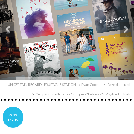
UN CERTAIN REGARD - FRUITVALE STATION de Ryan Coogler
Page d'accueil
Compétition officielle - Critique - "Le Passé" d'Asghar Farhadi
2013
16/05