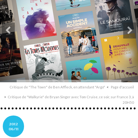
Critique de "The Town" de Ben Affleck, en attendant "Argo"
Page d'accueil
Critique de "Walkyrie" de Bryan Singer avec Tom Cruise, ce soir, sur France 3, à
20H50
2012
06/11