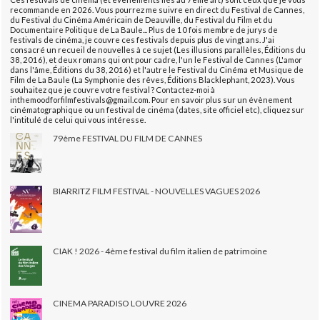
recommande en 2026. Vous pourrez me suivre en direct du Festival de Cannes,
du Festival du Cinéma Américain de Deauville, du Festival du Film et du
Documentaire Politique de La Baule... Plus de 10 fois membre de jurys de
festivals de cinéma, je couvre ces festivals depuis plus de vingt ans. J'ai
consacré un recueil de nouvelles à ce sujet (Les illusions parallèles, Éditions du
38, 2016), et deux romans qui ont pour cadre, l'un le Festival de Cannes (L'amor
dans l'âme, Éditions du 38, 2016) et l'autre le Festival du Cinéma et Musique de
Film de La Baule (La Symphonie des rêves, Éditions Blacklephant, 2023). Vous
souhaitez que je couvre votre festival ? Contactez-moi à
inthemoodforfilmfestivals@gmail.com. Pour en savoir plus sur un évènement
cinématographique ou un festival de cinéma (dates, site officiel etc), cliquez sur
l'intitulé de celui qui vous intéresse.
79ème FESTIVAL DU FILM DE CANNES
BIARRITZ FILM FESTIVAL - NOUVELLES VAGUES 2026
CIAK ! 2026 - 4ème festival du film italien de patrimoine
CINEMA PARADISO LOUVRE 2026