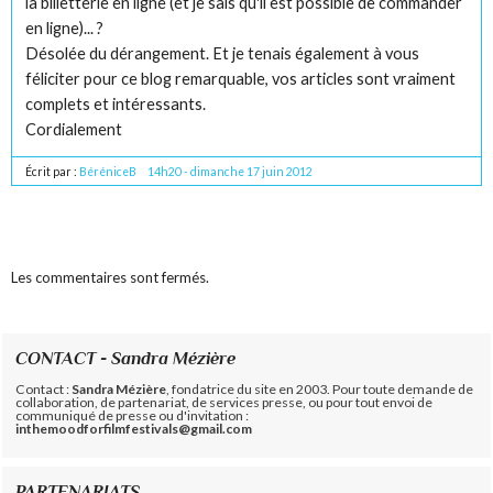
la billetterie en ligne (et je sais qu'il est possible de commander
en ligne)... ?
Désolée du dérangement. Et je tenais également à vous
féliciter pour ce blog remarquable, vos articles sont vraiment
complets et intéressants.
Cordialement
Écrit par :
BéréniceB
14h20
-
dimanche 17
juin 2012
Les commentaires sont fermés.
CONTACT - Sandra Mézière
Contact :
Sandra Mézière
, fondatrice du site en 2003. Pour toute demande de
collaboration, de partenariat, de services presse, ou pour tout envoi de
communiqué de presse ou d'invitation :
inthemoodforfilmfestivals@gmail.com
PARTENARIATS