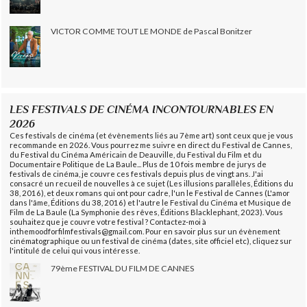
VICTOR COMME TOUT LE MONDE de Pascal Bonitzer
LES FESTIVALS DE CINÉMA INCONTOURNABLES EN
2026
Ces festivals de cinéma (et évènements liés au 7ème art) sont ceux que je vous
recommande en 2026. Vous pourrez me suivre en direct du Festival de Cannes,
du Festival du Cinéma Américain de Deauville, du Festival du Film et du
Documentaire Politique de La Baule... Plus de 10 fois membre de jurys de
festivals de cinéma, je couvre ces festivals depuis plus de vingt ans. J'ai
consacré un recueil de nouvelles à ce sujet (Les illusions parallèles, Éditions du
38, 2016), et deux romans qui ont pour cadre, l'un le Festival de Cannes (L'amor
dans l'âme, Éditions du 38, 2016) et l'autre le Festival du Cinéma et Musique de
Film de La Baule (La Symphonie des rêves, Éditions Blacklephant, 2023). Vous
souhaitez que je couvre votre festival ? Contactez-moi à
inthemoodforfilmfestivals@gmail.com. Pour en savoir plus sur un évènement
cinématographique ou un festival de cinéma (dates, site officiel etc), cliquez sur
l'intitulé de celui qui vous intéresse.
79ème FESTIVAL DU FILM DE CANNES