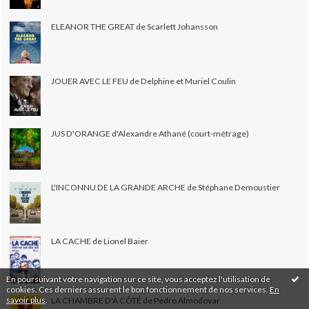
ELEANOR THE GREAT de Scarlett Johansson
JOUER AVEC LE FEU de Delphine et Muriel Coulin
JUS D'ORANGE d'Alexandre Athané (court-métrage)
L'INCONNU DE LA GRANDE ARCHE de Stéphane Demoustier
LA CACHE de Lionel Baier
En poursuivant votre navigation sur ce site, vous acceptez l'utilisation de
cookies. Ces derniers assurent le bon fonctionnement de nos services.
En
savoir plus
.
LA CHAMBRE D'À CÔTÉ de Pedro Almodovar